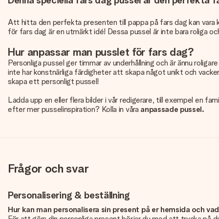
Denna speciella fars dag pussel är den perfekta fa
Att hitta den perfekta presenten till pappa på fars dag kan vara k
för fars dag är en utmärkt idé! Dessa pussel är inte bara roliga och
Hur anpassar man pusslet för fars dag?
Personliga pussel ger timmar av underhållning och är ännu roligar
inte har konstnärliga färdigheter att skapa något unikt och vackert.
skapa ett personligt pussel!
Ladda upp en eller flera bilder i vår redigerare, till exempel en fam
efter mer pusselinspiration? Kolla in våra
anpassade pussel.
Frågor och svar
Personalisering & beställning
Hur kan man personalisera sin present på er hemsida och va
För att göra din personliga present börjar du med att trycka på de