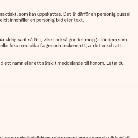
 praktiskt, som kan uppskattas. Det är därför en personlig pussel
bit innehåller en personlig bild eller text.
 aldrig varit så lätt, vilket också gör det möjligt för dem som
 eller leka med olika färger och teckensnitt, är det enkelt att
a med ett namn eller ett särskilt meddelande till honom. Letar du
an du enkelt skräddarsy din present precis som du vill: lägg till