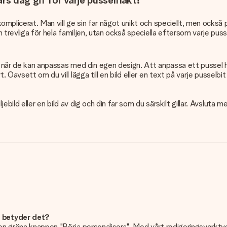
rs dag gif för varje pusselfläkt!
omplicerat. Man vill ge sin far något unikt och speciellt, men också
 trevliga för hela familjen, utan också speciella eftersom varje pussel
e när de kan anpassas med din egen design. Att anpassa ett pussel har
 Oavsett om du vill lägga till en bild eller en text på varje pusselbit
iljebild eller en bild av dig och din far som du särskilt gillar. Avslut
d betyder det?
n gröna knappen "Börja personalisera". Med vårt redigeringsverktyg k