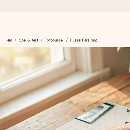
Beställ idag, skickas inom 1 arbetsdag
Hem
Spel & fest
Fotopussel
Pussel Fars dag
Vi skapar din gåva med omsorg och skickar den blixtsnabbt – så
4,6 (baserat på +15 000 recensioner)
Våra gåvor inspirerar. Kunder ger oss 4,6 på Google Reviews.
Gratis hälsning
Skapa något unikt med bara några få steg – med hennes namn, d
stunden.