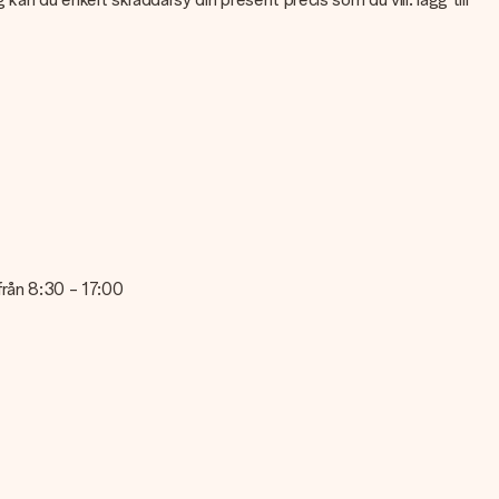
teten på din bild kan du kontakta vår kundtjänst och bifoga ditt
en kontakta vår kundtjänst. De hjälper dig gärna att göra den
 från 8:30 - 17:00
änst, de hjälper dig gärna!
lande på detta kort, så att mottagaren vet exakt vem hen ska tacka
lltid är redo att ges bort eller att det kan skickas till mottagaren