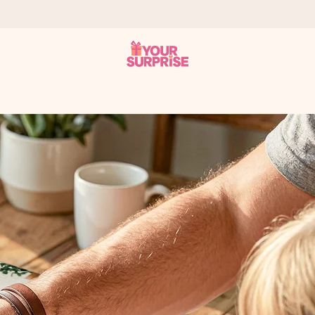
 att du kan ge den i precis rätt tid, när det betyder som mest.
itt foto eller ett meddelande som verkligen berör hennes hjärta. In