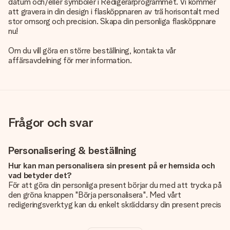
datum och/eller symboler i Redigerarprogrammet. Vi kommer
att gravera in din design i flasköppnaren av trä horisontalt med
stor omsorg och precision. Skapa din personliga flasköppnare
nu!
Om du vill göra en större beställning, kontakta vår
affärsavdelning för mer information.
Frågor och svar
Personalisering & beställning
Hur kan man personalisera sin present på er hemsida och
vad betyder det?
För att göra din personliga present börjar du med att trycka på
den gröna knappen "Börja personalisera". Med vårt
redigeringsverktyg kan du enkelt skräddarsy din present precis
som du vill: lägg till en bild eller text, eller både och. Om du vill
kan du även välja en snygg design som gör din present alldeles