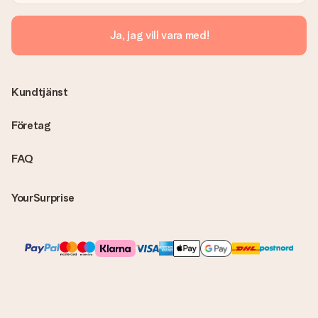
Skickas fakturan tillsammans med produkten?
Ja, jag vill vara med!
Ingen faktura skickas med själva produkten. Din faktura
skickas alltid med e-postbekräftelsen och du hittar även dina
fakturor på ditt MySurprise-konto. Det innebär att gåvan kan
skickas direkt till mottagaren och bli en sann överraskning!
Kundtjänst
Företag
FAQ
YourSurprise