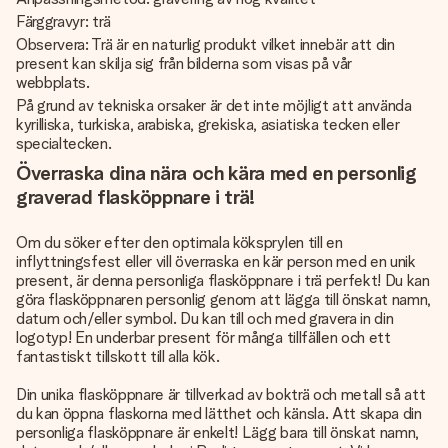
Färggravyr: trä
Observera: Trä är en naturlig produkt vilket innebär att din
present kan skilja sig från bilderna som visas på vår
webbplats.
På grund av tekniska orsaker är det inte möjligt att använda
kyrilliska, turkiska, arabiska, grekiska, asiatiska tecken eller
specialtecken.
Överraska dina nära och kära med en personlig
graverad flasköppnare i trä!
Om du söker efter den optimala köksprylen till en
inflyttningsfest eller vill överraska en kär person med en unik
present, är denna personliga flasköppnare i trä perfekt! Du kan
göra flasköppnaren personlig genom att lägga till önskat namn,
datum och/eller symbol. Du kan till och med gravera in din
logotyp! En underbar present för många tillfällen och ett
fantastiskt tillskott till alla kök.
Din unika flasköppnare är tillverkad av bokträ och metall så att
du kan öppna flaskorna med lätthet och känsla. Att skapa din
personliga flasköppnare är enkelt! Lägg bara till önskat namn,