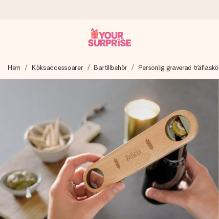
Beställ idag, skickas inom 1 arbetsdag
Hem
Köksaccessoarer
Bartillbehör
Personlig graverad träflask
Vi skapar din gåva med omsorg och skickar den blixtsnabbt
– så att du kan ge den i precis rätt tid, när det betyder som
mest.
4,6 (baserat på +15 000 recensioner)
Våra gåvor inspirerar. Kunder ger oss 4,6 på Google
Reviews.
Gratis hälsning
Skapa något unikt med bara några få steg – med hennes