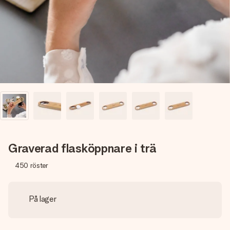
namn, ditt foto eller ett meddelande som verkligen berör
hennes hjärta. Inget krångel, bara med all kärlek för stunden.
Graverad flasköppnare i trä
450
röster
På lager