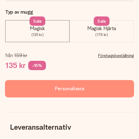
Typ av mugg
Sale
Sale
Magisk
Magisk Hjärta
(135 kr)
(179 kr)
från
159 kr
Företagsbeställning
135 kr
-15%
Personalisera
Leveransalternativ