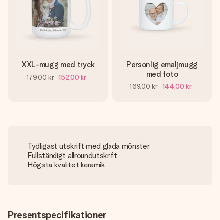
XXL-mugg med tryck
Personlig emaljmugg
med foto
179,00 kr
152,00 kr
169,00 kr
144,00 kr
Tydligast utskrift med glada mönster
Fullständigt allroundutskrift
Högsta kvalitet keramik
Presentspecifikationer