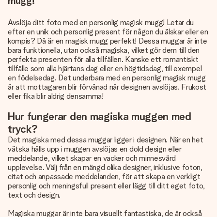
mugg!
Avslöja ditt foto med en personlig magisk mugg! Letar du
efter en unik och personlig present för någon du älskar eller en
kompis? Då är en magisk mugg perfekt! Dessa muggar är inte
bara funktionella, utan också magiska, vilket gör dem till den
perfekta presenten för alla tillfällen. Kanske ett romantiskt
tillfälle som alla hjärtans dag eller en högtidsdag, till exempel
en födelsedag. Det underbara med en personlig magisk mugg
är att mottagaren blir förvånad när designen avslöjas. Frukost
eller fika blir aldrig densamma!
Hur fungerar den magiska muggen med
tryck?
Det magiska med dessa muggar ligger i designen. När en het
vätska hälls upp i muggen avslöjas en dold design eller
meddelande, vilket skapar en vacker och minnesvärd
upplevelse. Välj från en mängd olika designer, inklusive foton,
citat och anpassade meddelanden, för att skapa en verkligt
personlig och meningsfull present eller lägg till ditt eget foto,
text och design.
Magiska muggar är inte bara visuellt fantastiska, de är också