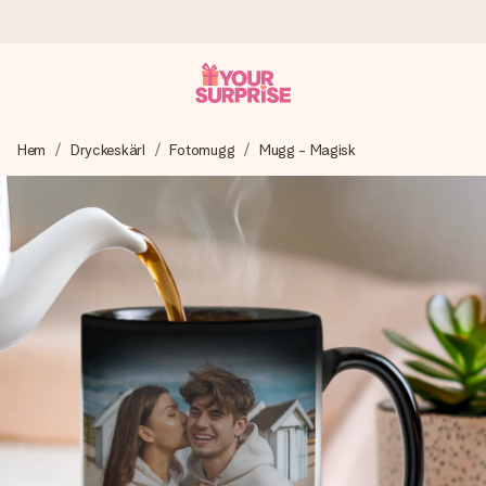
Beställ idag, skickas inom 1 arbetsdag
Hem
Dryckeskärl
Fotomugg
Mugg - Magisk
Vi skapar din gåva med omsorg och skickar den blixtsnabbt
– så att du kan ge den i precis rätt tid, när det betyder som
mest.
4,6 (baserat på +15 000 recensioner)
Våra gåvor inspirerar. Kunder ger oss 4,6 på Google
Reviews.
Gratis hälsning
Skapa något unikt med bara några få steg – med hennes