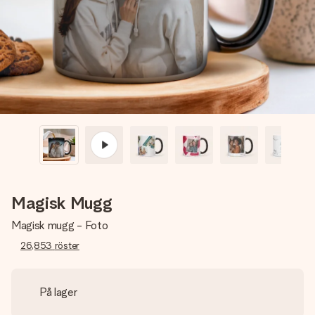
namn, ditt foto eller ett meddelande som verkligen berör
hennes hjärta. Inget krångel, bara med all kärlek för stunden.
Magisk Mugg
Magisk mugg - Foto
26,853
röster
På lager