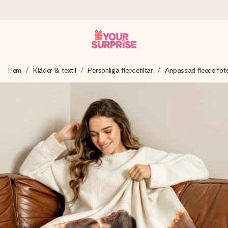
Beställ idag, skickas inom 1 arbetsdag
Hem
Kläder & textil
Personliga fleecefiltar
Anpassad fleece foto
Vi skapar din gåva med omsorg och skickar den blixtsnabbt
– så att du kan ge den i precis rätt tid, när det betyder som
mest.
4,6 (baserat på +15 000 recensioner)
Våra gåvor inspirerar. Kunder ger oss 4,6 på Google
Reviews.
Gratis hälsning
Skapa något unikt med bara några få steg – med hennes