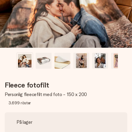
namn, ditt foto eller ett meddelande som verkligen berör
hennes hjärta. Inget krångel, bara med all kärlek för stunden.
Fleece fotofilt
Personlig fleecefilt med foto - 150 x 200
3,699
röster
På lager