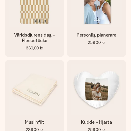
Världsdjurens dag -
Personlig planerare
Fleecetäcke
259,00 kr
639,00 kr
Muslinfilt
Kudde - Hjärta
239,00 kr
259,00 kr