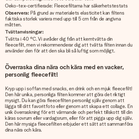
Oeko-tex-certifierade: Fleecefiltarna har säkerhetstestats
Observera:
På grund av materialets elasticitet kan filtens
faktiska storlek variera med upp till 5 cm från de angivna
måtten.
Tvättanvisningar:
Tvätta i 40 °C. Vi avråder dig från att kemtvätta din
fleecefilt, men vi rekommenderar dig att tvätta filten innan du
använder den för att den ska bli så luftig som möjligt.
Överraska dina nära och kära med en vacker,
personlig fleecefilt!
Kryp upp i soffan med snacks, en drink och en mjuk fleecefilt!
Den här unika, personliga filten kommer att göra det riktigt
mysigt. Du kan göra fleecefilten personlig själv genom att
lägga till ditt favoritfoto eller genom att skapa ett collage. En
unik överraskning för ett värmande och perfekt tillskott till din
käras sovrum eller vardagsrum, eller för att pigga upp dig själv.
Den här mysiga fleecefilten erbjuder ett sätt att sammanföra
dina nära och kära.