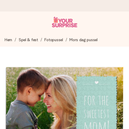
Beställ idag, skickas inom 1 arbetsdag
Hem
Spel & fest
Fotopussel
Mors dag pussel
Vi skapar din gåva med omsorg och skickar den blixtsnabbt
– så att du kan ge den i precis rätt tid, när det betyder som
mest.
4,6 (baserat på +15 000 recensioner)
Våra gåvor inspirerar. Kunder ger oss 4,6 på Google
Reviews.
Gratis hälsning
Skapa något unikt med bara några få steg – med hennes