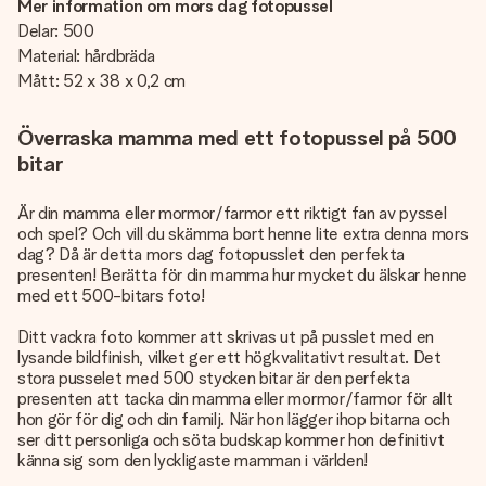
Mer information om mors dag fotopussel
Delar: 500
Material: hårdbräda
Mått: 52 x 38 x 0,2 cm
Överraska mamma med ett fotopussel på 500
bitar
Är din mamma eller mormor/farmor ett riktigt fan av pyssel
och spel? Och vill du skämma bort henne lite extra denna mors
dag? Då är detta mors dag fotopusslet den perfekta
presenten! Berätta för din mamma hur mycket du älskar henne
med ett 500-bitars foto!
Ditt vackra foto kommer att skrivas ut på pusslet med en
lysande bildfinish, vilket ger ett högkvalitativt resultat. Det
stora pusselet med 500 stycken bitar är den perfekta
presenten att tacka din mamma eller mormor/farmor för allt
hon gör för dig och din familj. När hon lägger ihop bitarna och
ser ditt personliga och söta budskap kommer hon definitivt
känna sig som den lyckligaste mamman i världen!