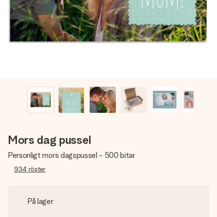
namn, ditt foto eller ett meddelande som verkligen berör
hennes hjärta. Inget krångel, bara med all kärlek för stunden.
Mors dag pussel
Personligt mors dagspussel - 500 bitar
934
röster
På lager