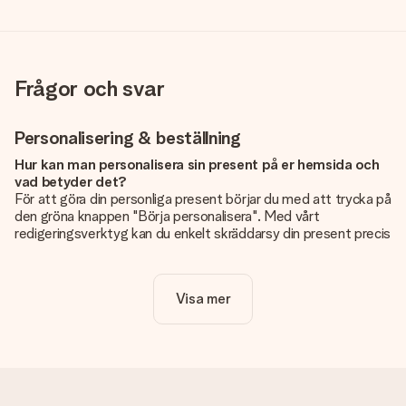
Frågor och svar
Personalisering & beställning
Hur kan man personalisera sin present på er hemsida och
vad betyder det?
För att göra din personliga present börjar du med att trycka på
den gröna knappen "Börja personalisera". Med vårt
redigeringsverktyg kan du enkelt skräddarsy din present precis
som du vill: lägg till en bild eller text, eller både och. Om du vill
kan du även välja en snygg design som gör din present alldeles
unik.
Visa mer
Kostar det något extra att personalisera sin present?
Personaliseringen ingår alltid i priserna på vår webbsida. Bra
och tydligt!
Hur vet jag att min bild har tillräckligt hög kvalitet?
Vi vill vara säkra på att du är helt nöjd med din gåva. Därför är