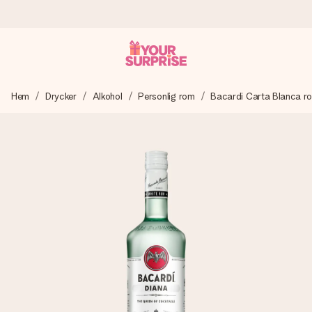
Beställ idag, skickas inom 1 arbetsdag
Hem
Drycker
Alkohol
Personlig rom
Bacardi Carta Blanca ro
Vi skapar din gåva med omsorg och skickar den blixtsnabbt
– så att du kan ge den i precis rätt tid, när det betyder som
mest.
4,6 (baserat på +15 000 recensioner)
Våra gåvor inspirerar. Kunder ger oss 4,6 på Google
Reviews.
Gratis hälsning
Skapa något unikt med bara några få steg – med hennes