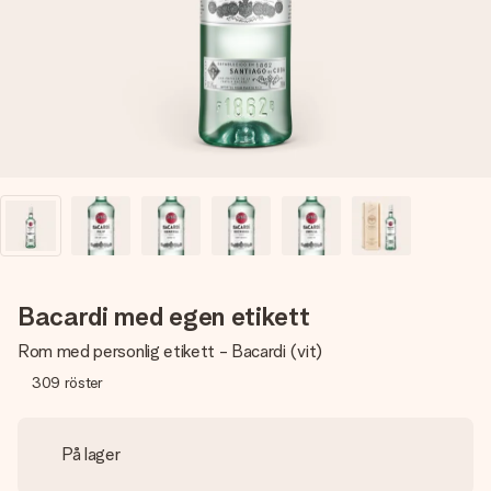
namn, ditt foto eller ett meddelande som verkligen berör
hennes hjärta. Inget krångel, bara med all kärlek för stunden.
Bacardi med egen etikett
Rom med personlig etikett - Bacardi (vit)
309
röster
På lager