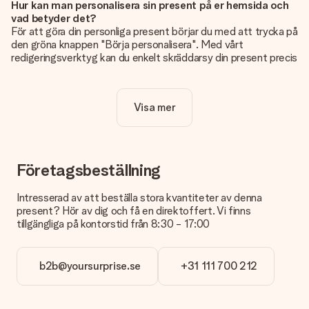
Hur kan man personalisera sin present på er hemsida och
vad betyder det?
För att göra din personliga present börjar du med att trycka på
den gröna knappen "Börja personalisera". Med vårt
redigeringsverktyg kan du enkelt skräddarsy din present precis
som du vill: lägg till en bild eller text, eller både och. Om du vill
kan du även välja en snygg design som gör din present alldeles
unik.
Visa mer
Kostar det något extra att personalisera sin present?
Personaliseringen ingår alltid i priserna på vår webbsida. Bra
och tydligt!
Företagsbeställning
Hur vet jag att min bild har tillräckligt hög kvalitet?
Vi vill vara säkra på att du är helt nöjd med din gåva. Därför är
Intresserad av att beställa stora kvantiteter av denna
det viktigt att använda foton av hög kvalitet. Om du är osäker
present? Hör av dig och få en direktoffert. Vi finns
på kvaliteten på din bild kan du kontakta vår kundtjänst och
tillgängliga på kontorstid från 8:30 - 17:00
bifoga ditt foto tillsammans med den gåva du är intresserad
av att beställa. De kan då kontrollera kvaliteten åt dig!
b2b@yoursurprise.se
+31 111 700 212
Vilket format kan jag ladda upp?
Du kan ladda upp filer i JPG och PNG-format. Är detta för
tekniskt eller har du en bild i ett annat format som du vill
använda? Vänligen kontakta vår kundtjänst. De hjälper dig