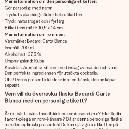
Mer information om den personliga etiketten:
Gör personlig: med namn
Tryckets placering: täcker hela etiketten
Tryck: naturtroget och i fyrfärg
Etikettens mått: 10,5 x 14 cm
Mer information om rommen:
Varumärke: Bacardi Carta Blanca
Innehåll: 700 ml
Alkoholhalt: 37,5 %
Ursprungsland: Kuba
Karaktär: Aromatisk vit rom med inslag av mandel och vanilj.
Den perfekta ingrediensen för utsökta cocktails.
Obs! Denna present inkluderar inte en träask, den an köpas
separat.
Vem vill du överraska flaska Bacardi Carta
Blanca med en personlig etikett?
Är din bästa väns favoritdrink en rombaserad mix? Eller är din
favoritkollega en rom-kännare? Då är denna personliga flaska
rom den optimala presenten! Du kan själv göra etiketten på