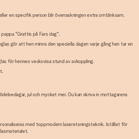
eller en specifik person blir överraskningen extra omtänksam.
 pappa "Grattis på Fars dag".
yglas gör att hen minns den speciella dagen varje gång hen tar en
las för hennes veckovisa stund av avkoppling.
t.
m födelsedagar, jul och mycket mer. Du kan skriva in mottagarens
n personaliseras med toppmodern laseretsningsteknik. Istället för
glasmaterialet.