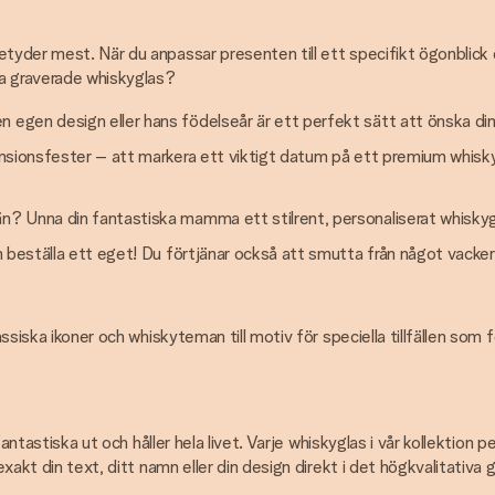
tyder mest. När du anpassar presenten till ett specifikt ögonblick 
ra graverade whiskyglas?
 egen design eller hans födelseår är ett perfekt sätt att önska din
pensionsfester – att markera ett viktigt datum på ett premium whisk
än? Unna din fantastiska mamma ett stilrent, personaliserat whiskyg
ch beställa ett eget! Du förtjänar också att smutta från något vacker
lassiska ikoner och whiskyteman till motiv för speciella tillfällen so
 fantastiska ut och håller hela livet. Varje whiskyglas i vår kollektio
xakt din text, ditt namn eller din design direkt i det högkvalitativa 