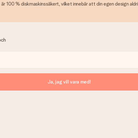
 är 100 % diskmaskinssäkert, vilket innebär att din egen design ald
och
Ja, jag vill vara med!