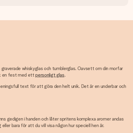
ra graverade whiskyglas och tumblerglas. Oavsett om din morfar
unk en fest med ett
personligt glas
.
meningsfull text för att göra den helt unik. Det är en underbar och
nns gedigen i handen och låter spritens komplexa aromer andas
ller bara för att du vill visa någon hur speciell hen är.