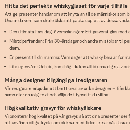
Hitta det perfekta whiskyglaset för varje tillfälle
Att ge presenter handlar om att knyta an till de människor som be
Undrar du vem som skulle älska att packa upp ett av dessa vack
Den ultimata Fars dag-överraskningen: Ett graverat glas med en
Milstolpsfiranden: Från 30-årsdagar och andra milstolpar till 
dram.
En present till din mamma: Vem säger att whisky bara är för m
Lite egenvård: Och du, kom ihåg, du kan alltid unna dig själv o
Många designer tillgängliga i redigeraren
Vår redigerare erbjuder ett brett urval av unika designer – från k
namn eller en rolig text och välja det typsnitt du vill ha.
Högkvalitativ gravyr för whiskyälskare
Vi prioriterar hög kvalitet på vår gravyr, så att dina presenter ser
att använda billiga tryck som bleknar med tiden, etsar våra lasrar e