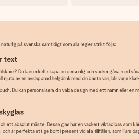
aturlig på svenska samtidigt som alla regler strikt följs:
r text
kyälskare? Du kan enkelt skapa en personlig och vacker gåva med vå
ill njuta av en avslappnad helgdrink med din bästa vän, blir varje kl
ik touch. Du kan personalisera din valda design med ett namn eller en 
iskyglas
ch ett absolut måste. Dessa glas har en vackert viktad bas som kä
h är perfekta att ge bort i present vid alla tillfällen, som Fars dag e