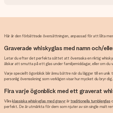
Här är den förbättrade översättningen, anpassad för att låta mer n
Graverade whiskyglas med namn och/elle
Letar du efter det perfekta sättet att överraska en riktig whis
älskar att smutta på ett glas under familjemiddagar, eller om du v
Varje speciellt ögonblick blir ännu bättre när du lägger till en un
personlig överraskning som verkligen visar hur mycket du bryr dig.
Fira varje ögonblick med ett graverat wh
Våra
klassiska whiskyglas med gravyr
är
traditionella tumblerglas
o
perfekt. De är utmärkta för dem som njuter av sin single malt ren, oc