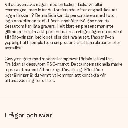
Vill du överraska någon med en läcker flaska vin eller
champagne, men letar du fortfarande efter originell låda att
lägga flaskan i? Denna låda kan du personalisera med foto,
logo och/eller en text. Lådan innehåller två glas som du
dessutom kan låta gravera. Helt klart en present man inte
glömmer! En utmärkt present när man vill ge någon en present
till förlovningen, bröllopet eller det nya huset. Passar även
ypperligt att komplettera sin present till affärsrelationer eller
anställda
Gravyren görs med modern lasergravyr för bästa kvalitet.
Trälådan är dessutom FSC-märkt. Detta internationella märke
representerar en hållbar skogsförvaltning. För större
beställningar är du varmt välkommen att kontakta vår
affärsavdelning för offert.
Frågor och svar