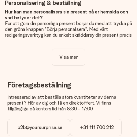
Personalisering & beställning
Hur kan man personalisera sin present på er hemsida och
vad betyder det?
För att göra din personliga present börjar du med att trycka på
den gröna knappen "Börja personalisera". Med vårt
redigeringsverktyg kan du enkelt skräddarsy din present precis
som du vill: lägg till en bild eller text, eller både och. Om du vill
kan du även välja en snygg design som gör din present alldeles
unik.
Visa mer
Kostar det något extra att personalisera sin present?
Personaliseringen ingår alltid i priserna på vår webbsida. Bra
och tydligt!
Företagsbeställning
Hur vet jag att min bild har tillräckligt hög kvalitet?
Vi vill vara säkra på att du är helt nöjd med din gåva. Därför är
Intresserad av att beställa stora kvantiteter av denna
det viktigt att använda foton av hög kvalitet. Om du är osäker
present? Hör av dig och få en direktoffert. Vi finns
på kvaliteten på din bild kan du kontakta vår kundtjänst och
tillgängliga på kontorstid från 8:30 - 17:00
bifoga ditt foto tillsammans med den gåva du är intresserad
av att beställa. De kan då kontrollera kvaliteten åt dig!
b2b@yoursurprise.se
+31 111 700 212
Vilket format kan jag ladda upp?
Du kan ladda upp filer i JPG och PNG-format. Är detta för