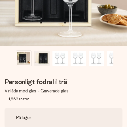
namn, ditt foto eller ett meddelande som verkligen berör
hennes hjärta. Inget krångel, bara med all kärlek för stunden.
Personligt fodral i trä
Vinlåda med glas - Graverade glas
1,862
röster
På lager