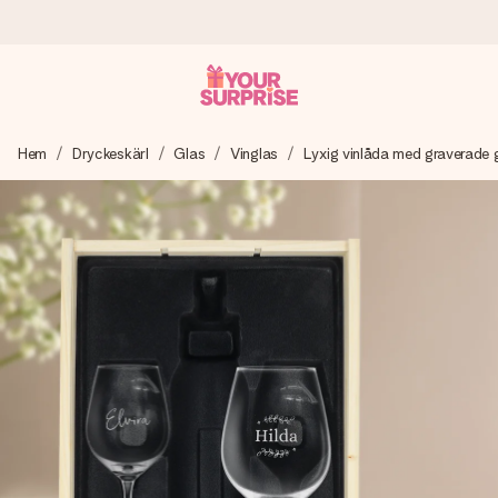
Beställ idag, skickas inom 1 arbetsdag
Hem
Dryckeskärl
Glas
Vinglas
Lyxig vinlåda med graverade 
Vi skapar din gåva med omsorg och skickar den blixtsnabbt
– så att du kan ge den i precis rätt tid, när det betyder som
mest.
4,6 (baserat på +15 000 recensioner)
Våra gåvor inspirerar. Kunder ger oss 4,6 på Google
Reviews.
Gratis hälsning
Skapa något unikt med bara några få steg – med hennes