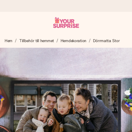
Beställ idag, skickas inom 1 arbetsdag
Hem
Tillbehör till hemmet
Hemdekoration
Dörrmatta Stor
Vi skapar din gåva med omsorg och skickar den blixtsnabbt
– så att du kan ge den i precis rätt tid, när det betyder som
mest.
4,6 (baserat på +15 000 recensioner)
Våra gåvor inspirerar. Kunder ger oss 4,6 på Google
Reviews.
Gratis hälsning
Skapa något unikt med bara några få steg – med hennes