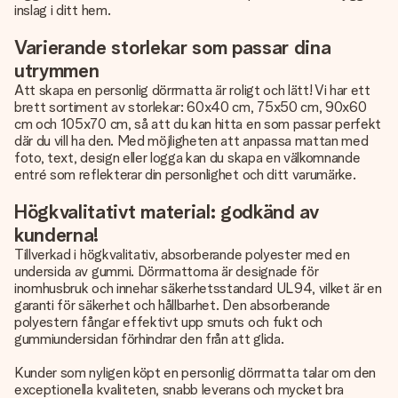
inslag i ditt hem.
Varierande storlekar som passar dina
utrymmen
Att skapa en personlig dörrmatta är roligt och lätt! Vi har ett
brett sortiment av storlekar: 60x40 cm, 75x50 cm, 90x60
cm och 105x70 cm, så att du kan hitta en som passar perfekt
där du vill ha den. Med möjligheten att anpassa mattan med
foto, text, design eller logga kan du skapa en välkomnande
entré som reflekterar din personlighet och ditt varumärke.
Högkvalitativt material: godkänd av
kunderna!
Tillverkad i högkvalitativ, absorberande polyester med en
undersida av gummi. Dörrmattorna är designade för
inomhusbruk och innehar säkerhetsstandard UL94, vilket är en
garanti för säkerhet och hållbarhet. Den absorberande
polyestern fångar effektivt upp smuts och fukt och
gummiundersidan förhindrar den från att glida.
Kunder som nyligen köpt en personlig dörrmatta talar om den
exceptionella kvaliteten, snabb leverans och mycket bra