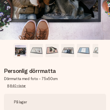
namn, ditt foto eller ett meddelande som verkligen berör
hennes hjärta. Inget krångel, bara med all kärlek för stunden.
Personlig dörrmatta
Dörrmatta med foto - 75x50cm
8,840
röster
På lager