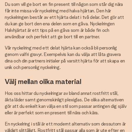
Du som vill ge bort en fin present till någon som står dig nära
får inte missa vår nyckelring med halva hjärtan. Den här
nyckelringen består av ett hjärta delat i två delar. Det gör att
du kan ge bort den ena delen som en gåva. Nyckelringen
Halvhjärtat är ett tips på en gåva som är både fin och
användbar och perfekt att ge bort till en partner.
Vår nyckelring med ett delat hjärta kan också bli personlig
genom valfri gravyr. Exempelvis kan du välja att låta gravera
dina och din partners initialer på varsitt hjärta för att skapa en
unik och personlig nyckelring.
Välj mellan olika material
Hos oss hittar du nyckelringar av bland annat rostfritt stål,
äkta läder samt genomskinligt plexiglas. De olika alternativen
gör att du enkelt kan välja en stil som passar antingen dig själv
eller är perfekt som en present till nära och kära.
En nyckelring i stål är ett modernt alternativ som dessutom är
väldigt slittåligt. Rostfritt stål passar alla som är ute efter en