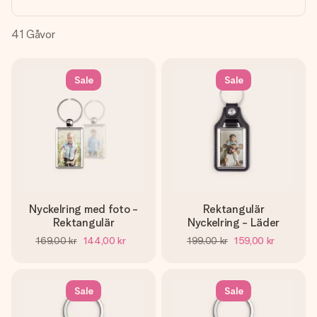
namn, ditt foto eller ett meddelande som verkligen berör
hennes hjärta. Inget krångel, bara med all kärlek för stunden.
41
Gåvor
Sale
Sale
Nyckelring med foto -
Rektangulär
Rektangulär
Nyckelring - Läder
169,00 kr
144,00 kr
199,00 kr
159,00 kr
Sale
Sale