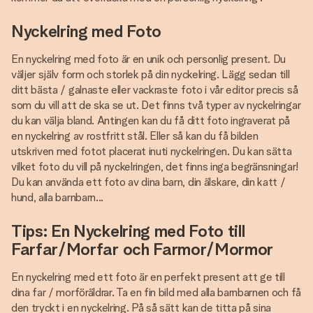
Nyckelring med Foto
En nyckelring med foto är en unik och personlig present. Du
väljer själv form och storlek på din nyckelring. Lägg sedan till
ditt bästa / galnaste eller vackraste foto i vår editor precis så
som du vill att de ska se ut. Det finns två typer av nyckelringar
du kan välja bland. Antingen kan du få ditt foto ingraverat på
en nyckelring av rostfritt stål. Eller så kan du få bilden
utskriven med fotot placerat inuti nyckelringen. Du kan sätta
vilket foto du vill på nyckelringen, det finns inga begränsningar!
Du kan använda ett foto av dina barn, din älskare, din katt /
hund, alla barnbarn...
Tips: En Nyckelring med Foto till
Farfar/Morfar och Farmor/Mormor
En nyckelring med ett foto är en perfekt present att ge till
dina far / morföräldrar. Ta en fin bild med alla barnbarnen och få
den tryckt i en nyckelring. På så sätt kan de titta på sina