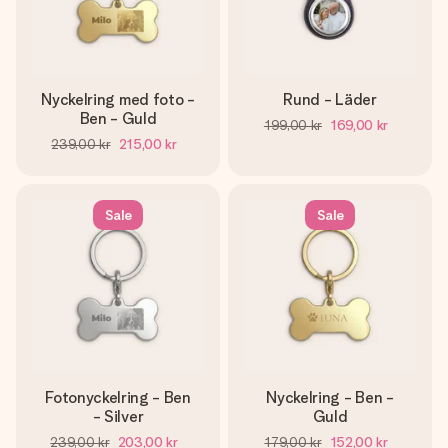
Nyckelring med foto -
Rund - Läder
Ben - Guld
199,00 kr
169,00 kr
239,00 kr
215,00 kr
Sale
Sale
Fotonyckelring - Ben
Nyckelring - Ben -
- Silver
Guld
239,00 kr
203,00 kr
179,00 kr
152,00 kr