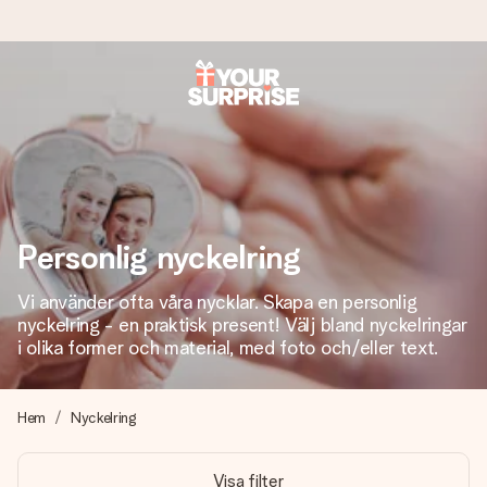
Beställ idag, skickas inom 1 arbetsdag
Vi skapar din gåva med omsorg och skickar den blixtsnabbt
– så att du kan ge den i precis rätt tid, när det betyder som
mest.
Personlig nyckelring
4,6 (baserat på +15 000 recensioner)
Vi använder ofta våra nycklar. Skapa en personlig
Våra gåvor inspirerar. Kunder ger oss 4,6 på Google
nyckelring - en praktisk present! Välj bland nyckelringar
Reviews.
i olika former och material, med foto och/eller text.
Hem
Nyckelring
Gratis hälsning
Skapa något unikt med bara några få steg – med hennes
Visa filter