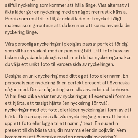
stilfull nyckelring som kommer att hålla länge. Våra alternativ i
äkta läder ger en nyckelring med en något mer rustik känsla.
Precis som rostfritt stål, är också läder ett mycket tåligt
material som garanterar att du kommer att kunna använda din
nyckelring länge.
Våra personliga nyckelringar i plexiglas passar perfekt för dig
som vill ha en variant med en personlig bild. Ditt foto bevaras
bakom skyddande plexiglas och med de här nyckelringarna kan
du välja ett unikt foto till vardera sida av nyckelringen.
Designa en unik nyckelring med ditt eget foto eller namn. En
personaliserad nyckelring är en perfekt present att överraska
någon med. Det är någonting som alla använder och behöver.
Vi har flera olika varianter av nyckelringar, till exempel i form av
ett hjärta, ett trasigt hjärta (en nyckelring för två),
nyckelringar med ett foto
, eller läder nyckelringar i form av ett
hjärta. Du kan anpassa alla våra nyckelringar genom att ladda
upp ett foto eller lägga till ett namn / text. En superfin
present till din bästa vän, din mamma eller din pojkvän! Vem
kommer du att överraska med en personlig nyckelring?