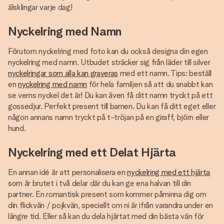
älsklingar varje dag!
Nyckelring med Namn
Förutom nyckelring med foto kan du också designa din egen
nyckelring med namn. Utbudet sträcker sig från läder till silver
nyckelringar som alla kan graveras
med ett namn. Tips: beställ
en
nyckelring med namn
för hela familjen så att du snabbt kan
se vems nyckel det är! Du kan även få ditt namn tryckt på ett
gossedjur. Perfekt present till barnen. Du kan få ditt eget eller
någon annans namn tryckt på t-tröjan på en giraff, björn eller
hund.
Nyckelring med ett Delat Hjärta
En annan idé är att personalisera en
nyckelring med ett hjärta
som är brutet i två delar där du kan ge ena halvan till din
partner. En romantisk present som kommer påminna dig om
din flickvän / pojkvän, speciellt om ni är ifrån varandra under en
längre tid. Eller så kan du dela hjärtat med din bästa vän för