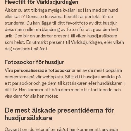
Fleecfilt för Världsdjurdagen
Älskar du att tillbringa mysiga kvällar i soffan med din hund
eller katt? Denna extra varma fleecfilt är perfekt för de
stunderna. Du kan lägga till ditt favoritfoto av ditt husdjur,
dess namn eller en blandning av foton för att göra den helt
unik. Den blir en underbar present till vilken husdjursälskare
som helst. En utmärkt present till Världsdjurdagen, eller vilken
dag som helst på året.
Fotosockor för husdjur
Våra
personaliserade fotosockor
är en av de mest populära
presenterna på vår webbplats. Sätt ditt husdjurs ansikte på
ett par sockor och ge dem till kattälskaren eller hundälskaren i
ditt liv. Hen kommer att bära dem med ett stort leende och
visa dem för alla hen möter.
De mest älskade presentidéerna för
husdjursälskare
Oavsett om du letar efter något hen kommer att använda