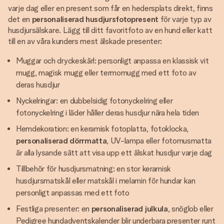
varje dag eller en present som får en hedersplats direkt, finns
det en
personaliserad husdjursfotopresent
för varje typ av
husdjursälskare. Lägg till ditt favoritfoto av en hund eller katt
till en av våra kunders mest älskade presenter:
Muggar och dryckeskärl: personligt anpassa en klassisk vit
mugg, magisk mugg eller termomugg med ett foto av
deras husdjur
Nyckelringar: en dubbelsidig fotonyckelring eller
fotonyckelring i läder håller deras husdjur nära hela tiden
Hemdekoration: en keramisk fotoplatta, fotoklocka,
personaliserad dörrmatta
, UV-lampa eller fotomusmatta
är alla lysande sätt att visa upp ett älskat husdjur varje dag
Tillbehör för husdjursmatning: en stor keramisk
husdjursmatskål eller matskål i melamin för hundar kan
personligt anpassas med ett foto
Festliga presenter: en
personaliserad julkula
, snöglob eller
Pedigree hundadventskalender blir underbara presenter runt