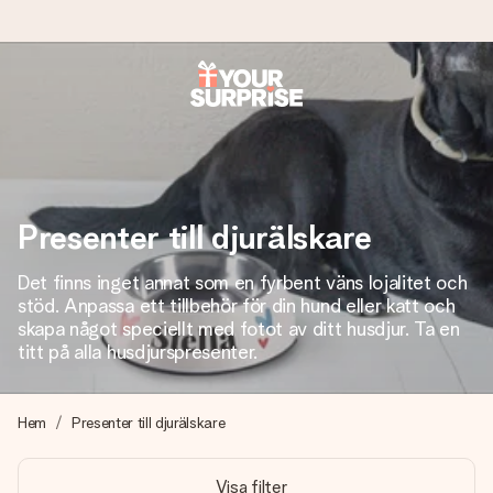
Beställ idag, skickas inom 1 arbetsdag
Vi skapar din gåva med omsorg och skickar den blixtsnabbt
– så att du kan ge den i precis rätt tid, när det betyder som
mest.
Presenter till djurälskare
Det finns inget annat som en fyrbent väns lojalitet och
4,6 (baserat på +15 000 recensioner)
stöd. Anpassa ett tillbehör för din hund eller katt och
Våra gåvor inspirerar. Kunder ger oss 4,6 på Google
skapa något speciellt med fotot av ditt husdjur. Ta en
Reviews.
titt på alla husdjurspresenter.
Hem
Presenter till djurälskare
Gratis hälsning
Skapa något unikt med bara några få steg – med hennes
Visa filter