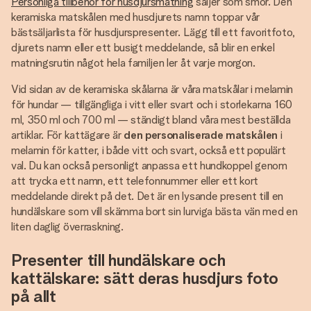
Personliga tillbehör för husdjursmatning
säljer som smör. Den
keramiska matskålen med husdjurets namn toppar vår
bästsäljarlista för husdjurspresenter. Lägg till ett favoritfoto,
djurets namn eller ett busigt meddelande, så blir en enkel
matningsrutin något hela familjen ler åt varje morgon.
Vid sidan av de keramiska skålarna är våra matskålar i melamin
för hundar — tillgängliga i vitt eller svart och i storlekarna 160
ml, 350 ml och 700 ml — ständigt bland våra mest beställda
artiklar. För kattägare är
den personaliserade matskålen
i
melamin för katter, i både vitt och svart, också ett populärt
val. Du kan också personligt anpassa ett hundkoppel genom
att trycka ett namn, ett telefonnummer eller ett kort
meddelande direkt på det. Det är en lysande present till en
hundälskare som vill skämma bort sin lurviga bästa vän med en
liten daglig överraskning.
Presenter till hundälskare och
kattälskare: sätt deras husdjurs foto
på allt