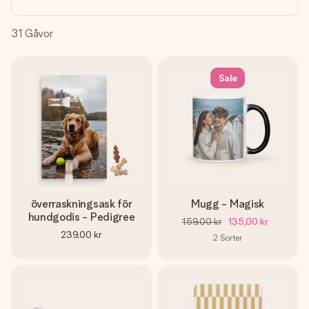
namn, ditt foto eller ett meddelande som verkligen berör
hennes hjärta. Inget krångel, bara med all kärlek för stunden.
31
Gåvor
Sale
överraskningsask för
Mugg - Magisk
hundgodis - Pedigree
159,00 kr
135,00 kr
239,00 kr
2
Sorter