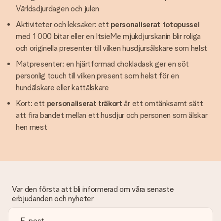
Världsdjurdagen och julen
Aktiviteter och leksaker: ett
personaliserat fotopussel
med 1 000 bitar eller en ItsieMe mjukdjurskanin blir roliga
och originella presenter till vilken husdjursälskare som helst
Matpresenter: en hjärtformad chokladask ger en söt
personlig touch till vilken present som helst för en
hundälskare eller kattälskare
Kort: ett
personaliserat träkort
är ett omtänksamt sätt
att fira bandet mellan ett husdjur och personen som älskar
hen mest
Var den första att bli informerad om våra senaste
erbjudanden och nyheter