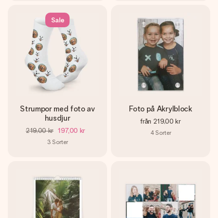
Sale
Strumpor med foto av
Foto på Akrylblock
husdjur
från
219,00 kr
219,00 kr
197,00 kr
4
Sorter
3
Sorter