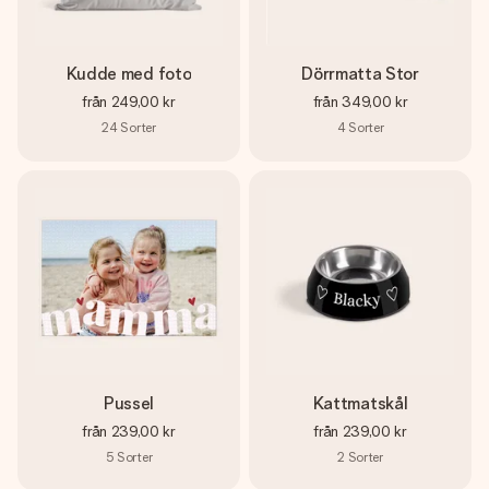
Kudde med foto
Dörrmatta Stor
från
249,00 kr
från
349,00 kr
24
Sorter
4
Sorter
Pussel
Kattmatskål
från
239,00 kr
från
239,00 kr
5
Sorter
2
Sorter