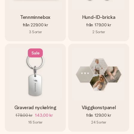
Tennminnebox
Hund-ID-bricka
från
229,00 kr
från
179,00 kr
3
Sorter
2
Sorter
Sale
Graverad nyckelring
Väggkonstpanel
179,00 kr
143,00 kr
från
129,00 kr
16
Sorter
24
Sorter