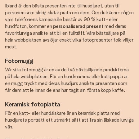
Ibland är den bästa presenten inte till husdjuret, utan till
personen som aldrig slutar prata om dem. Om du känner någon
vars telefonens kamerarulle består av 90 % katt- eller
hundfoton, kommer en
personaliserad present
med deras
favoritlurviga ansikte att bli en fullträff. Våra bästsäljare på
hela webbplatsen avslöjar exakt vilka fotopresenter folk väljer
mest.
Fotomugg
Vår vita fotomugg är en av de två bästsäljande produkterna
på hela webbplatsen. För en hundmamma eller kattpappa är
en mugg tryckt med deras husdjurs ansikte presenten som
får dem att le innan de ens har tagit sin första kopp kaffe.
Keramisk fotoplatta
För en katt- eller hundälskare är en keramisk platta med
husdjurets porträtt ett utmärkt sätt att fira sin älskade lurviga
vän.