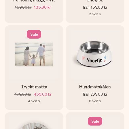
159,00 kr
135,00 kr
från
159,00 kr
3
Sorter
Sale
Tryckt matta
Hundmatskålen
479,00 kr
455,00 kr
från
239,00 kr
4
Sorter
6
Sorter
Sale