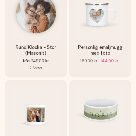
Rund Klocka - Stor
Personlig emaljmugg
(Masonit)
med foto
från
249,00 kr
169,00 kr
144,00 kr
2
Sorter