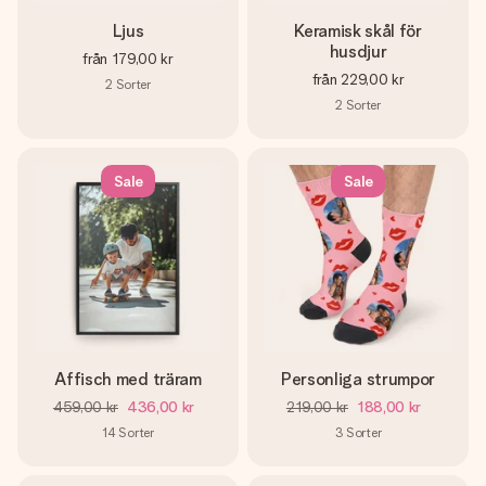
Ljus
Keramisk skål för
husdjur
från
179,00 kr
från
229,00 kr
2
Sorter
2
Sorter
Sale
Sale
Affisch med träram
Personliga strumpor
459,00 kr
436,00 kr
219,00 kr
188,00 kr
14
Sorter
3
Sorter