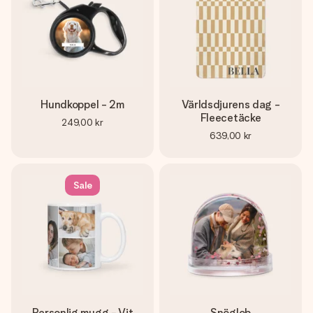
Hundkoppel - 2m
Världsdjurens dag -
Fleecetäcke
249,00 kr
639,00 kr
Sale
Personlig mugg - Vit
Snöglob