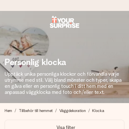
Beställ idag, skickas inom 1 arbetsdag
Vi skapar din gåva med omsorg och skickar den blixtsnabbt
– så att du kan ge den i precis rätt tid, när det betyder som
mest.
Personlig klocka
Upptäck unika personliga klockor och förvandla varje
4,6 (baserat på +15 000 recensioner)
utrymme med stil. Välj bland mönster och typer, skapa
Våra gåvor inspirerar. Kunder ger oss 4,6 på Google
en gåva eller en personlig touch i ditt hem med en
Reviews.
anpassad väggklocka med foto och/eller text.
Hem
Tillbehör till hemmet
Väggdekoration
Klocka
Gratis hälsning
Skapa något unikt med bara några få steg – med hennes
Visa filter