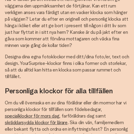
väggarna den uppmärksamhet de förtjänar. Kan ett rum
verkligen anses vara färdigt utan en vacker klocka som hänger
på väggen? Letar du efter en originell och personlig klocka att
hänga i köket eller att ge bort i present till någon i ditt liv som
just har flyttat in i sitt nya hem? Kanske är du på jakt efter en
gåva som kommer att förvåna mottagaren och väcka fina
minnen varje gång de kollar tiden?
Designa dina egna fotoklockor med ditt/dina foto/er, text och
design. YourSurprise-klockor finns i olika former och storlekar,
så att du alltid kan hitta en klocka som passar rummet och
tillfället.
Personliga klockor för alla tillfällen
Om du vill överraska en av dina föräldrar eller din mormor har vi
personliga klockor för tillfällen som födelsedagar,
specialklockor för mors dag
, farföräldrars dag samt
skräddarsydda klockor för lärare
. Ska din vän, familjemedlem
eller bekant flytta och ordna en inflyttningsfest? En personlig