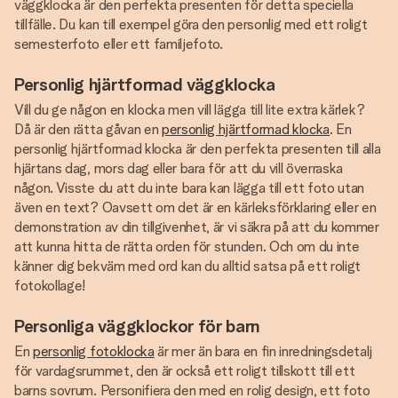
väggklocka är den perfekta presenten för detta speciella
tillfälle. Du kan till exempel göra den personlig med ett roligt
semesterfoto eller ett familjefoto.
Personlig hjärtformad väggklocka
Vill du ge någon en klocka men vill lägga till lite extra kärlek?
Då är den rätta gåvan en
personlig hjärtformad klocka
. En
personlig hjärtformad klocka är den perfekta presenten till alla
hjärtans dag, mors dag eller bara för att du vill överraska
någon. Visste du att du inte bara kan lägga till ett foto utan
även en text? Oavsett om det är en kärleksförklaring eller en
demonstration av din tillgivenhet, är vi säkra på att du kommer
att kunna hitta de rätta orden för stunden. Och om du inte
känner dig bekväm med ord kan du alltid satsa på ett roligt
fotokollage!
Personliga väggklockor för barn
En
personlig fotoklocka
är mer än bara en fin inredningsdetalj
för vardagsrummet, den är också ett roligt tillskott till ett
barns sovrum. Personifiera den med en rolig design, ett foto