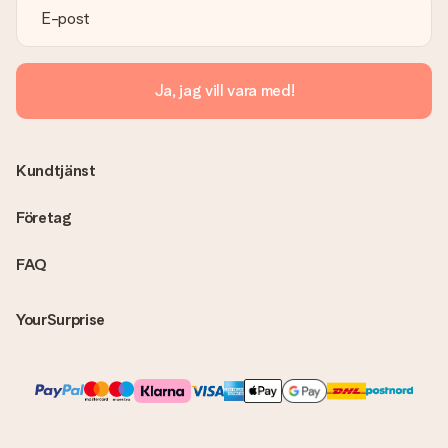
Ja, jag vill vara med!
Kundtjänst
Företag
FAQ
YourSurprise