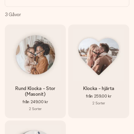
namn, ditt foto eller ett meddelande som verkligen berör
hennes hjärta. Inget krångel, bara med all kärlek för stunden.
3
Gåvor
Rund Klocka - Stor
Klocka - hjärta
(Masonit)
från
259,00 kr
från
249,00 kr
2
Sorter
2
Sorter