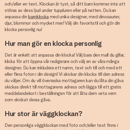
och/eller en text. Klockan är tyst, så ditt barn kommer inte att
störas av dess ljud under tuppluren eller på natten. Du kan
anpassa din
barnklocka
med unika designer, med dinosaurier,
djur, blommor och mycket mer! Välj din favoritstil och gör din
klocka personlig nu!
Hur man gör en klocka personlig
Det är enkelt att anpassa din klocka! Välj bara den mall du gillar,
klicka för att öppna vår redigerare och välj en av våra många
designer. Du kan inkludera ett namn, text och till och med ett
eller flera foton i din design! Vi skickar din klocka till den adress
du väljer. Om du vill överraska mottagaren kan du låta din gåva
skickas direkt till mottagarens adress och lägga till ett gratis
meddelandekort i beställningen för att låta dem veta vem
som skickat deras gåva.
Hur stor är väggklockan?
Den personliga väggklockan med foto och/eller text finns i