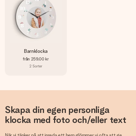
Barnklocka
från
259,00 kr
2
Sorter
Skapa din egen personliga
klocka med foto och/eller text
När vi tänker på att inreda ett hem glömmer vi ofta att ge