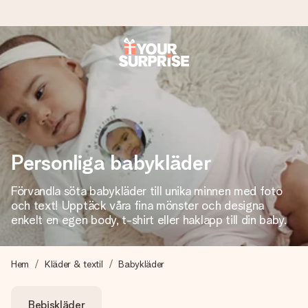
Beställ idag, skickas inom 1 arbetsdag
Vi skapar din gåva med omsorg och skickar den blixtsnabbt
– så att du kan ge den i precis rätt tid, när det betyder som
mest.
Personliga babykläder
4,6 (baserat på +15 000 recensioner)
Förvandla söta babykläder till unika minnen med foto
Våra gåvor inspirerar. Kunder ger oss 4,6 på Google
och text! Upptäck våra fina mönster och designa
Reviews.
enkelt en egen body, t-shirt eller haklapp till din baby.
Hem
Kläder & textil
Babykläder
Gratis hälsning
Skapa något unikt med bara några få steg – med hennes
Bebiskläder