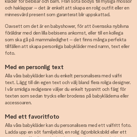
kläder för bebisar och barn. Från söta bodys till mysiga mössor
och haklappar – det är enkelt att skapa en rolig outfit eller en
minnesvärd present som garanterat blir uppskattad.
Oavsett om det är en babyshower, för att överraska nyblivna
föräldrar med den lilla bebisens ankomst, eller till en kollega
som ska gå på mammaledighet – det finns många perfekta
tillfällen att skapa personliga babykläder med namn, text eller
foto.
Med en personlig text
Alla våra babykläder kan du enkelt personalisera med valfri
text. Lägg till din egen text och välj bland flera roliga designer.
I vår smidiga redigerare väljer du enkelt typsnitt och färg för
texten som sedan trycks eller broderas på babykläderna eller
accessoaren.
Med ett favoritfoto
Alla våra babykläder kan du personalisera med ett valfritt foto.
Ladda upp en söt familjebild, en rolig ögonblicksbild eller ett