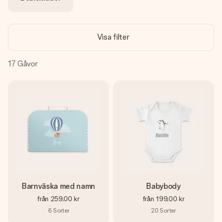
namn, ditt foto eller ett meddelande som verkligen berör
hennes hjärta. Inget krångel, bara med all kärlek för stunden.
Visa filter
17
Gåvor
Barnväska med namn
Babybody
från
259,00 kr
från
199,00 kr
6
Sorter
20
Sorter