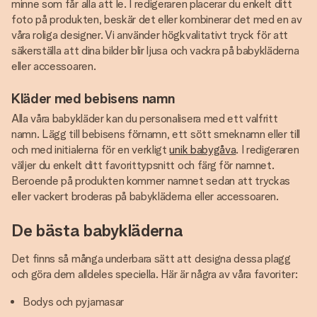
minne som får alla att le. I redigeraren placerar du enkelt ditt
foto på produkten, beskär det eller kombinerar det med en av
våra roliga designer. Vi använder högkvalitativt tryck för att
säkerställa att dina bilder blir ljusa och vackra på babykläderna
eller accessoaren.
Kläder med bebisens namn
Alla våra babykläder kan du personalisera med ett valfritt
namn. Lägg till bebisens förnamn, ett sött smeknamn eller till
och med initialerna för en verkligt
unik babygåva
. I redigeraren
väljer du enkelt ditt favorittypsnitt och färg för namnet.
Beroende på produkten kommer namnet sedan att tryckas
eller vackert broderas på babykläderna eller accessoaren.
De bästa babykläderna
Det finns så många underbara sätt att designa dessa plagg
och göra dem alldeles speciella. Här är några av våra favoriter:
Bodys och pyjamasar