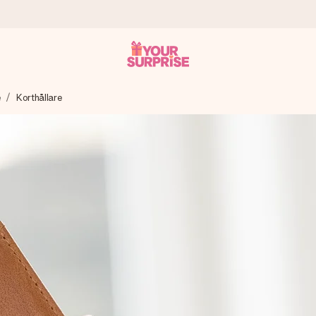
e
Korthållare
 att du kan ge den i precis rätt tid, när det betyder som mest.
itt foto eller ett meddelande som verkligen berör hennes hjärta. In