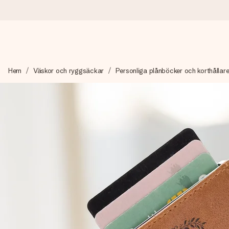
Beställ idag, skickas inom 1 arbetsdag
Hem
Väskor och ryggsäckar
Personliga plånböcker och korthållar
Vi skapar din gåva med omsorg och skickar den blixtsnabbt – så
4,6 (baserat på +15 000 recensioner)
Våra gåvor inspirerar. Kunder ger oss 4,6 på Google Reviews.
Gratis hälsning
Skapa något unikt med bara några få steg – med hennes namn, d
stunden.