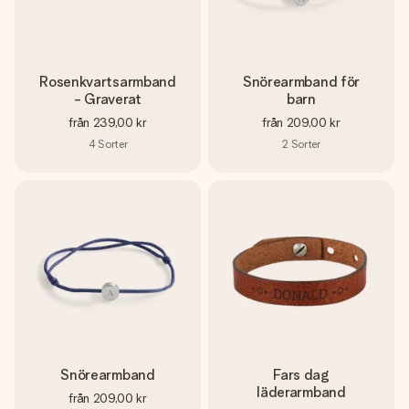
Rosenkvartsarmband
Snörearmband för
- Graverat
barn
från
239,00 kr
från
209,00 kr
4
Sorter
2
Sorter
Snörearmband
Fars dag
läderarmband
från
209,00 kr