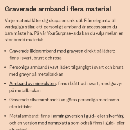
Graverade armband i flera material
Varje material låter dig skapa en unik stil. Från eleganta till
vardagliga stilar, ett personligt armband är accessoaren du
bara måste ha. På vår YourSurprise-sida kan du välja mellan en
stor bredd material:
Graverade läderarmband med gravyren
direkt på lädret:
finns i svart, brunt och rosa
Personliga armband i vävt läder
: tillgängligt i svart och brunt,
med gravyr på metallbrickan
Armband av mineralsten
: finns i blått och svart, med gravyr
på metallbrickan
Graverade silverarmband: kan göras personliga med namn
eller initialer
Metallarmband: finns i
armringsversion i guld- eller silverfärg
och en
version med namnplatta
som också finns i guld- eller
silverfärg