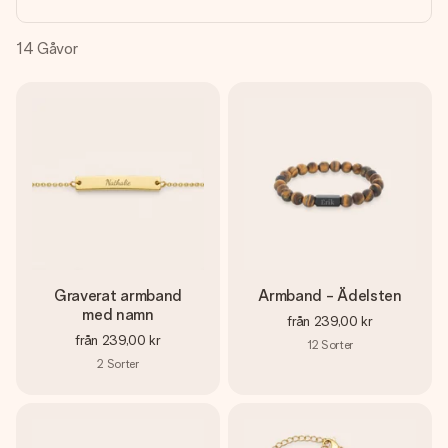
namn, ditt foto eller ett meddelande som verkligen berör
hennes hjärta. Inget krångel, bara med all kärlek för stunden.
14
Gåvor
Graverat armband
Armband - Ädelsten
med namn
från
239,00 kr
från
239,00 kr
12
Sorter
2
Sorter