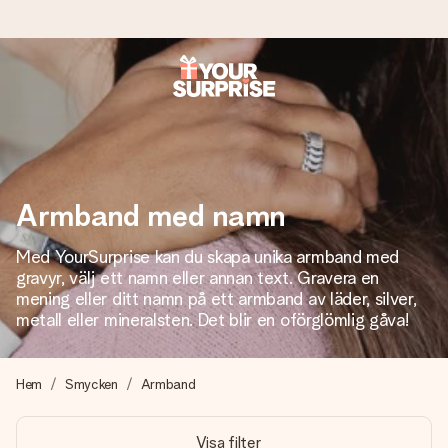
Beställ idag, skickas inom 1 arbetsdag
Vi skapar din gåva med omsorg och skickar den blixtsnabbt
– så att du kan ge den i precis rätt tid, när det betyder som
mest.
Armband med namn
Med YourSurprise kan du skapa unika armband med
4,6 (baserat på +15 000 recensioner)
gravyr, välj ett namn eller annan text. Gravera en
Våra gåvor inspirerar. Kunder ger oss 4,6 på Google
mening eller ditt namn på ett armband av läder, silver,
Reviews.
metall eller mineralsten. Det blir en oförglömlig gåva!
Hem
Smycken
Armband
Gratis hälsning
Skapa något unikt med bara några få steg – med hennes
Visa filter