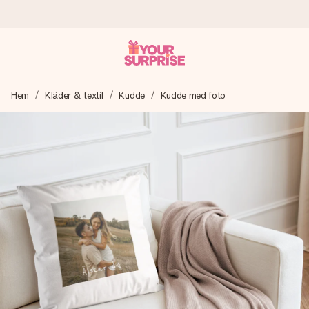
Beställ idag, skickas inom 1 arbetsdag
Hem
Kläder & textil
Kudde
Kudde med foto
Vi skapar din gåva med omsorg och skickar den blixtsnabbt
– så att du kan ge den i precis rätt tid, när det betyder som
mest.
4,6 (baserat på +15 000 recensioner)
Våra gåvor inspirerar. Kunder ger oss 4,6 på Google
Reviews.
Gratis hälsning
Skapa något unikt med bara några få steg – med hennes