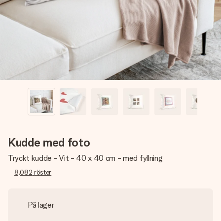
namn, ditt foto eller ett meddelande som verkligen berör
hennes hjärta. Inget krångel, bara med all kärlek för stunden.
Kudde med foto
Tryckt kudde - Vit - 40 x 40 cm - med fyllning
8,082
röster
På lager