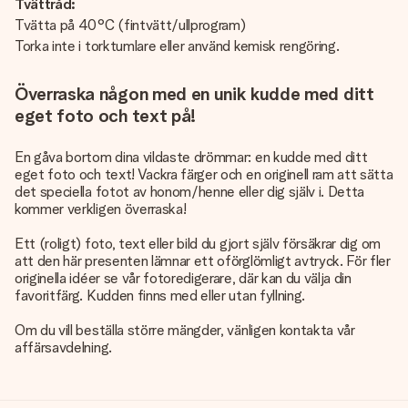
Tvättråd:
Tvätta på 40°C (fintvätt/ullprogram)
Torka inte i torktumlare eller använd kemisk rengöring.
Överraska någon med en unik kudde med ditt
eget foto och text på!
En gåva bortom dina vildaste drömmar: en kudde med ditt
eget foto och text! Vackra färger och en originell ram att sätta
det speciella fotot av honom/henne eller dig själv i. Detta
kommer verkligen överraska!
Ett (roligt) foto, text eller bild du gjort själv försäkrar dig om
att den här presenten lämnar ett oförglömligt avtryck. För fler
originella idéer se vår fotoredigerare, där kan du välja din
favoritfärg. Kudden finns med eller utan fyllning.
Om du vill beställa större mängder, vänligen kontakta vår
affärsavdelning.