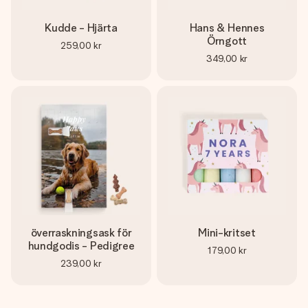
Kudde - Hjärta
Hans & Hennes
Örngott
259,00 kr
349,00 kr
överraskningsask för
Mini-kritset
hundgodis - Pedigree
179,00 kr
239,00 kr