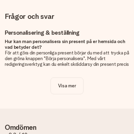
Frågor och svar
Personalisering & beställning
Hur kan man personalisera sin present på er hemsida och
vad betyder det?
För att göra din personliga present börjar du med att trycka på
den gröna knappen "Börja personalisera". Med vårt
redigeringsverktyg kan du enkelt skräddarsy din present precis
som du vill: lägg till en bild eller text, eller både och. Om du vill
kan du även välja en snygg design som gör din present alldeles
unik.
Visa mer
Kostar det något extra att personalisera sin present?
Personaliseringen ingår alltid i priserna på vår webbsida. Bra
och tydligt!
Hur vet jag att min bild har tillräckligt hög kvalitet?
Vi vill vara säkra på att du är helt nöjd med din gåva. Därför är
Omdömen
det viktigt att använda foton av hög kvalitet. Om du är osäker
på kvaliteten på din bild kan du kontakta vår kundtjänst och