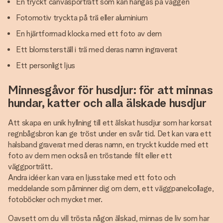
En tryckt canvasporträtt som kan hängas på väggen
Fotomotiv tryckta på trä eller aluminium
En hjärtformad klocka med ett foto av dem
Ett blomsterställ i trä med deras namn ingraverat
Ett personligt ljus
Minnesgåvor för husdjur: för att minnas
hundar, katter och alla älskade husdjur
Att skapa en unik hyllning till ett älskat husdjur som har korsat
regnbågsbron kan ge tröst under en svår tid. Det kan vara ett
halsband graverat med deras namn, en tryckt kudde med ett
foto av dem men också en tröstande filt eller ett
väggporträtt.
Andra idéer kan vara en ljusstake med ett foto och
meddelande som påminner dig om dem, ett väggpanelcollage,
fotoböcker och mycket mer.
Oavsett om du vill trösta någon älskad, minnas de liv som har