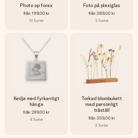
Photo op forex
Foto på plexiglas
från
199,00 kr
från
389,00 kr
10
Sorter
3
Sorter
Kedja med fyrkantigt
Torkad blombukett
hänge
med personligt
träställ
från
299,00 kr
från
359,00 kr
4
Sorter
2
Sorter