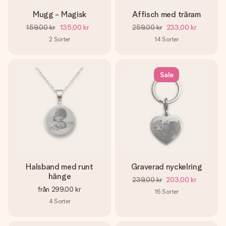
Mugg - Magisk
Affisch med träram
159,00 kr
135,00 kr
259,00 kr
233,00 kr
2
Sorter
14
Sorter
Sale
Halsband med runt
Graverad nyckelring
hänge
239,00 kr
203,00 kr
från
299,00 kr
16
Sorter
4
Sorter