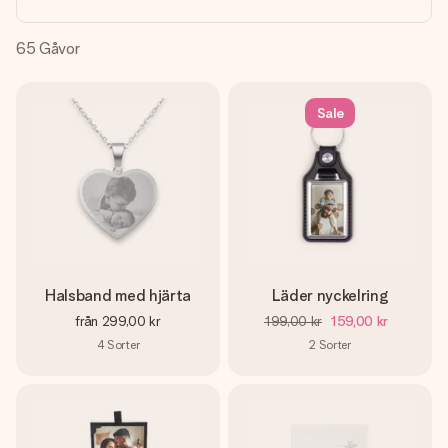
namn, ditt foto eller ett meddelande som verkligen berör
hennes hjärta. Inget krångel, bara med all kärlek för stunden.
65
Gåvor
Sale
Halsband med hjärta
Läder nyckelring
från
299,00 kr
199,00 kr
159,00 kr
4
Sorter
2
Sorter