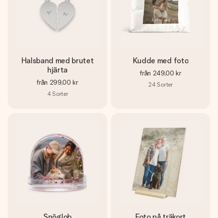
Halsband med brutet
Kudde med foto
hjärta
från
249,00 kr
från
299,00 kr
24
Sorter
4
Sorter
Snöglob
Foto på träkort