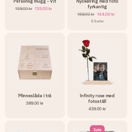
Personlig mugg - Vit
Nyckelring med foto
fyrkantig
159,00 kr
135,00 kr
169,00 kr
144,00 kr
6
Sorter
Minneslåda i trä
Infinity rose med
fotoställ
389,00 kr
439,00 kr
Sale