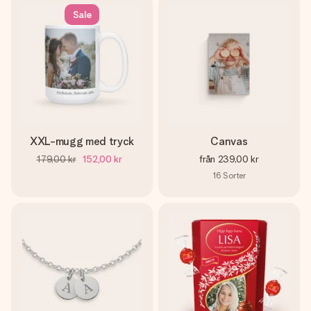
Sale
XXL-mugg med tryck
Canvas
179,00 kr
152,00 kr
från
239,00 kr
16
Sorter