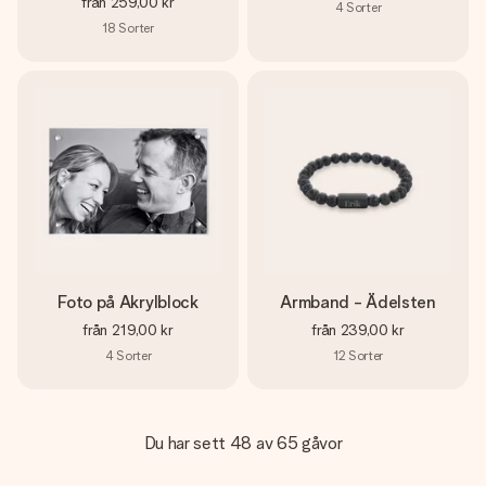
från
259,00 kr
4
Sorter
18
Sorter
Foto på Akrylblock
Armband - Ädelsten
från
219,00 kr
från
239,00 kr
4
Sorter
12
Sorter
Du har sett 48 av 65 gåvor