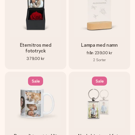
Eternitros med
Lampa med namn
fototryck
från
239,00 kr
379,00 kr
2
Sorter
Sale
Sale