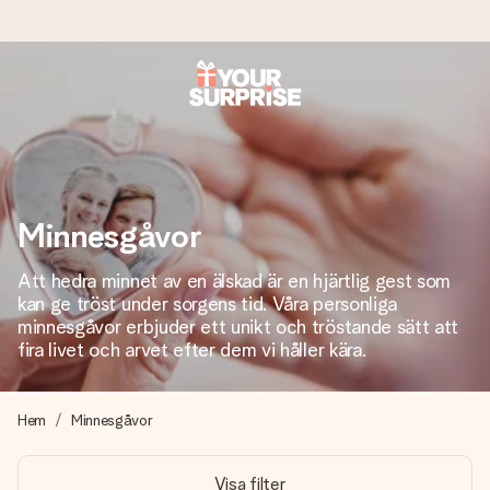
Beställ idag, skickas inom 1 arbetsdag
Vi skapar din gåva med omsorg och skickar den blixtsnabbt
– så att du kan ge den i precis rätt tid, när det betyder som
mest.
Minnesgåvor
Att hedra minnet av en älskad är en hjärtlig gest som
4,6 (baserat på +15 000 recensioner)
kan ge tröst under sorgens tid. Våra personliga
Våra gåvor inspirerar. Kunder ger oss 4,6 på Google
minnesgåvor erbjuder ett unikt och tröstande sätt att
Reviews.
fira livet och arvet efter dem vi håller kära.
Hem
Minnesgåvor
Gratis hälsning
Skapa något unikt med bara några få steg – med hennes
Visa filter