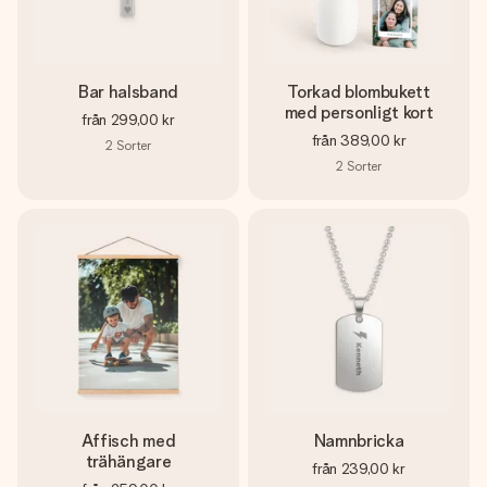
Bar halsband
Torkad blombukett
med personligt kort
från
299,00 kr
från
389,00 kr
2
Sorter
2
Sorter
Affisch med
Namnbricka
trähängare
från
239,00 kr