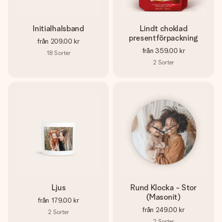
Initialhalsband
Lindt choklad
presentförpackning
från
209,00 kr
från
359,00 kr
18
Sorter
2
Sorter
Ljus
Rund Klocka - Stor
(Masonit)
från
179,00 kr
från
249,00 kr
2
Sorter
2
Sorter