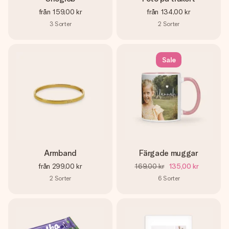
från
159,00 kr
från
134,00 kr
3
Sorter
2
Sorter
Sale
Armband
Färgade muggar
från
299,00 kr
169,00 kr
135,00 kr
2
Sorter
6
Sorter