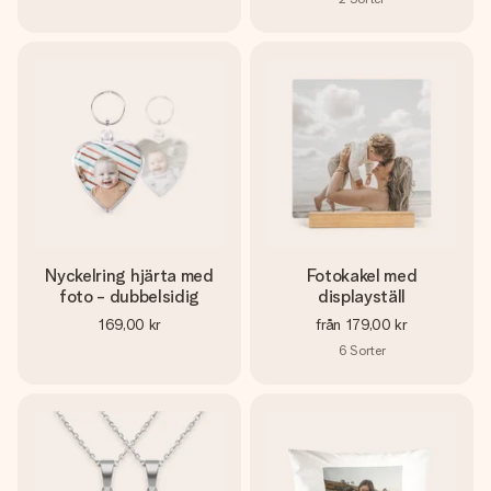
Nyckelring hjärta med
Fotokakel med
foto - dubbelsidig
displayställ
169,00 kr
från
179,00 kr
6
Sorter