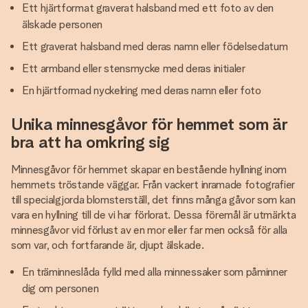
Ett hjärtformat graverat halsband med ett foto av den
älskade personen
Ett graverat halsband med deras namn eller födelsedatum
Ett armband eller stensmycke med deras initialer
En hjärtformad nyckelring med deras namn eller foto
Unika minnesgåvor för hemmet som är
bra att ha omkring sig
Minnesgåvor för hemmet skapar en bestående hyllning inom
hemmets tröstande väggar. Från vackert inramade fotografier
till specialgjorda blomsterställ, det finns många gåvor som kan
vara en hyllning till de vi har förlorat. Dessa föremål är utmärkta
minnesgåvor vid förlust av en mor eller far men också för alla
som var, och fortfarande är, djupt älskade.
En träminneslåda fylld med alla minnessaker som påminner
dig om personen