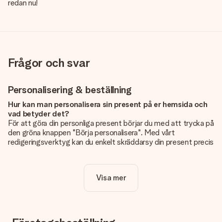
redan nu!
Frågor och svar
Personalisering & beställning
Hur kan man personalisera sin present på er hemsida och
vad betyder det?
För att göra din personliga present börjar du med att trycka på
den gröna knappen "Börja personalisera". Med vårt
redigeringsverktyg kan du enkelt skräddarsy din present precis
som du vill: lägg till en bild eller text, eller både och. Om du vill
kan du även välja en snygg design som gör din present alldeles
unik.
Visa mer
Kostar det något extra att personalisera sin present?
Personaliseringen ingår alltid i priserna på vår webbsida. Bra
och tydligt!