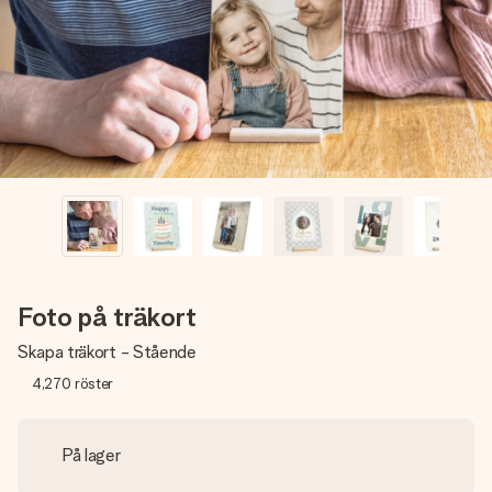
namn, ditt foto eller ett meddelande som verkligen berör
hennes hjärta. Inget krångel, bara med all kärlek för stunden.
Foto på träkort
Skapa träkort - Stående
4,270
röster
På lager