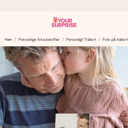
Beställ idag, skickas inom 1 arbetsdag
Hem
Personliga fotoutskrifter
Personligt Träkort
Foto på träkort
Vi skapar din gåva med omsorg och skickar den blixtsnabbt
– så att du kan ge den i precis rätt tid, när det betyder som
mest.
4,6 (baserat på +15 000 recensioner)
Våra gåvor inspirerar. Kunder ger oss 4,6 på Google
Reviews.
Gratis hälsning
Skapa något unikt med bara några få steg – med hennes