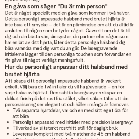
En gåva som säger "Du är min person"
Det är något speciellt med en gåva som kommer i två halvor.
Detta personligt anpassade halsband med brutet hjärta är
inte bara ett smycke – det är en påminnelse om att du alltid är
ansluten till någon som betyder något. Oavsett om det är till
dig och din bästa vän, din syster, din partner eller någon som
har en bit av ditt hjärta, låter detta personliga halsband dig
bära varandra med dig vart du än går. De lasergraverade
initialerna lägger till den personliga touchen som förvandlar en
fin gåva till något verkligt meningsfullt.
Hur du personligt anpassar ditt halsband med
brutet hjärta
Att skapa ditt personligt anpassade halsband är vackert
enkelt. Välj bara de två initialer du vill ha graverade – en för
varje halva av hjärtat. Den subtila lasergravyren skapar en
delikat finish på det rostfria stålet, vilket säkerställer att din
personalisering ser elegant ut och håller i många år framöver.
Två separata hjärtdelar, var och en med sitt eget öra för
att bära
Personligt anpassad med initialer med precision lasergravyr
Tillverkad av slitstarkt rostfritt stål för dagligt bruk
Levereras komplett med två matchande 45 cm halsband