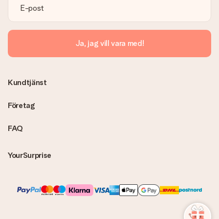
kontakta vår kundtjänst, de hjälper dig gärna med att hitta en
lösning.
Skickas fakturan tillsammans med produkten?
Ja, jag vill vara med!
Ingen faktura skickas med själva produkten. Din faktura
skickas alltid med e-postbekräftelsen och du hittar även dina
fakturor på ditt MySurprise-konto. Det innebär att gåvan kan
skickas direkt till mottagaren och bli en sann överraskning!
Kundtjänst
Företag
FAQ
YourSurprise