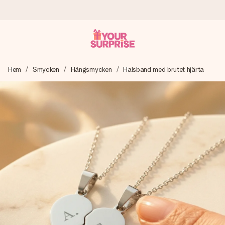
Beställ idag, skickas inom 1 arbetsdag
Hem
Smycken
Hängsmycken
Halsband med brutet hjärta
Vi skapar din gåva med omsorg och skickar den blixtsnabbt
– så att du kan ge den i precis rätt tid, när det betyder som
mest.
4,6 (baserat på +15 000 recensioner)
Våra gåvor inspirerar. Kunder ger oss 4,6 på Google
Reviews.
Gratis hälsning
Skapa något unikt med bara några få steg – med hennes