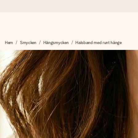
Beställ idag, skickas inom 1 arbetsdag
Hem
Smycken
Hängsmycken
Halsband med runt hänge
Vi skapar din gåva med omsorg och skickar den blixtsnabbt – så
4,6 (baserat på +15 000 recensioner)
Våra gåvor inspirerar. Kunder ger oss 4,6 på Google Reviews.
Gratis hälsning
Skapa något unikt med bara några få steg – med hennes namn, d
stunden.