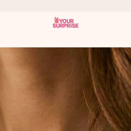
 att du kan ge den i precis rätt tid, när det betyder som mest.
itt foto eller ett meddelande som verkligen berör hennes hjärta. In