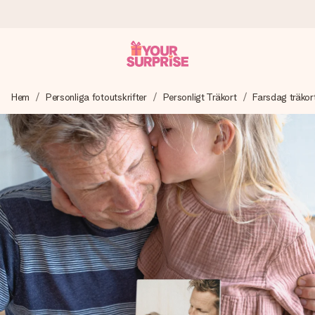
Beställ idag, skickas inom 1 arbetsdag
Hem
Personliga fotoutskrifter
Personligt Träkort
Farsdag träkor
Vi skapar din gåva med omsorg och skickar den blixtsnabbt
– så att du kan ge den i precis rätt tid, när det betyder som
mest.
4,6 (baserat på +15 000 recensioner)
Våra gåvor inspirerar. Kunder ger oss 4,6 på Google
Reviews.
Gratis hälsning
Skapa något unikt med bara några få steg – med hennes