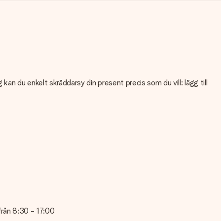
an du enkelt skräddarsy din present precis som du vill: lägg till
teten på din bild kan du kontakta vår kundtjänst och bifoga ditt
en kontakta vår kundtjänst. De hjälper dig gärna att göra den
 från 8:30 - 17:00