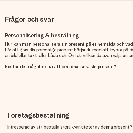
Frågor och svar
Personalisering & beställning
Hur kan man personalisera sin present på er hemsida och va
För att göra din personliga present börjar du med att trycka på de
en bild eller text, eller både och. Om du vill kan du även välja en 
Kostar det något extra att personalisera sin present?
Personaliseringen ingår alltid i priserna på vår webbsida. Bra och ty
Hur vet jag att min bild har tillräckligt hög kvalitet?
Vi vill vara säkra på att du är helt nöjd med din gåva. Därför är d
foto tillsammans med den gåva du är intresserad av att beställa. D
Vilket format kan jag ladda upp?
Du kan ladda upp filer i JPG och PNG-format. Är detta för teknisk
Företagsbeställning
perfekta presenten!
Intresserad av att beställa stora kvantiteter av denna present? H
Vad händer om färgen eller produkten jag vill ha inte är tillgä