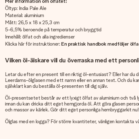
Mer information om ölfatet:
Öltyp: India Pale Ale
Material: aluminium
Mått: 26,5 x 18 x 25,3 cm
5-6,5% beroende på temperatur och bryggtid
Innehåll: ölfat och alla ingredienser
Klicka här för instruktioner:
En praktisk handbok medföljer ölf
Vilken öl-älskare vill du överraska med ett person
Letar du efter en present till en riktig öl-entusiast? Eller har d
Leerdams-ölglasen med ett namn eller en annan text. Och du kan gör
självklart kan du beställa öl-presenten till dig själv.
Öl-presentsetet består av ett lyxigt ölfat av aluminium och två l
innan du kan dricka ditt eget hemgjorda öl. Att göra glasen person
och massor av kärlek. Gör ditt eget personliga hembryggarkit nu!
Ölglas med en logga? För större kvantiteter, vänligen kontakta vå