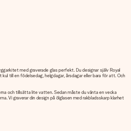
bryggarkitet med graverade glas perfekt. Du designar själv Royal
ul till en födelsedag, helgdagar, årsdagar eller bara för att. Och
erna och tillsätta lite vatten. Sedan måste du vänta en vecka
erna. Vi graverar din design på ölglasen med rakbladsskarp klarhet