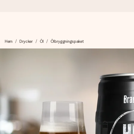
Beställ idag, skickas inom 1 arbetsdag
Hem
Drycker
Öl
Ölbryggningspaket
Vi skapar din gåva med omsorg och skickar den blixtsnabbt – så
4,6 (baserat på +15 000 recensioner)
Våra gåvor inspirerar. Kunder ger oss 4,6 på Google Reviews.
Gratis hälsning
Skapa något unikt med bara några få steg – med hennes namn, d
stunden.