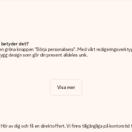
d betyder det?
n gröna knappen "Börja personalisera". Med vårt redigeringsverktyg k
snygg design som gör din present alldeles unik.
dligt!
Visa mer
et viktigt att använda foton av hög kvalitet. Om du är osäker på kvali
e kan då kontrollera kvaliteten åt dig!
t eller har du en bild i ett annat format som du vill använda? Vänlig
ör av dig och få en direktoffert. Vi finns tillgängliga på kontorstid
nglig?