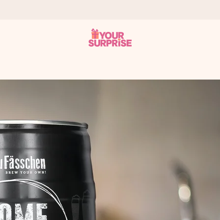
 att du kan ge den i precis rätt tid, när det betyder som mest.
itt foto eller ett meddelande som verkligen berör hennes hjärta. In