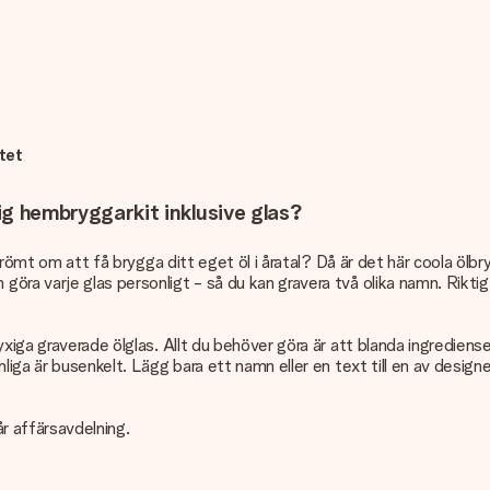
atet
lig hembryggarkit inklusive glas?
u drömt om att få brygga ditt eget öl i åratal? Då är det här coola öl
a varje glas personligt - så du kan gravera två olika namn. Riktigt k
yxiga graverade ölglas. Allt du behöver göra är att blanda ingrediens
liga är busenkelt. Lägg bara ett namn eller en text till en av design
r affärsavdelning.