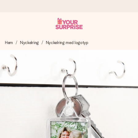
Beställ idag, skickas inom 1 arbetsdag
Hem
Nyckelring
Nyckelring med logotyp
Vi skapar din gåva med omsorg och skickar den blixtsnabbt
– så att du kan ge den i precis rätt tid, när det betyder som
mest.
4,6 (baserat på +15 000 recensioner)
Våra gåvor inspirerar. Kunder ger oss 4,6 på Google
Reviews.
Gratis hälsning
Skapa något unikt med bara några få steg – med hennes