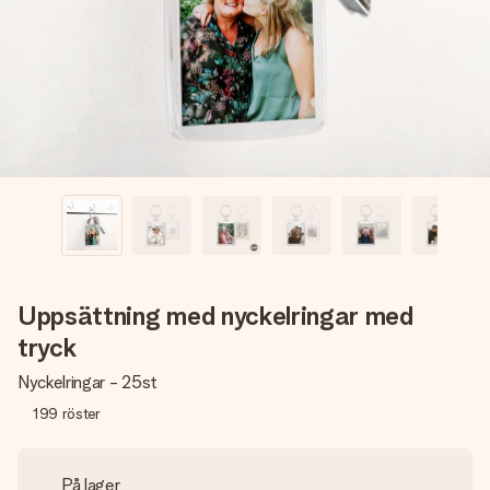
namn, ditt foto eller ett meddelande som verkligen berör
hennes hjärta. Inget krångel, bara med all kärlek för stunden.
Uppsättning med nyckelringar med
tryck
Nyckelringar - 25st
199
röster
På lager