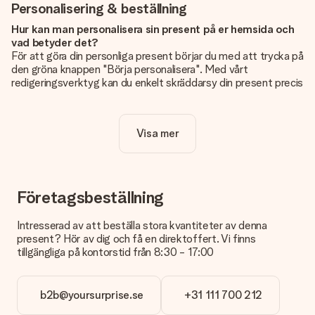
Personalisering & beställning
Hur kan man personalisera sin present på er hemsida och
vad betyder det?
För att göra din personliga present börjar du med att trycka på
den gröna knappen "Börja personalisera". Med vårt
redigeringsverktyg kan du enkelt skräddarsy din present precis
som du vill: lägg till en bild eller text, eller både och. Om du vill
kan du även välja en snygg design som gör din present alldeles
unik.
Visa mer
Kostar det något extra att personalisera sin present?
Personaliseringen ingår alltid i priserna på vår webbsida. Bra
och tydligt!
Företagsbeställning
Hur vet jag att min bild har tillräckligt hög kvalitet?
Vi vill vara säkra på att du är helt nöjd med din gåva. Därför är
Intresserad av att beställa stora kvantiteter av denna
det viktigt att använda foton av hög kvalitet. Om du är osäker
present? Hör av dig och få en direktoffert. Vi finns
på kvaliteten på din bild kan du kontakta vår kundtjänst och
tillgängliga på kontorstid från 8:30 - 17:00
bifoga ditt foto tillsammans med den gåva du är intresserad
av att beställa. De kan då kontrollera kvaliteten åt dig!
b2b@yoursurprise.se
+31 111 700 212
Vilket format kan jag ladda upp?
Du kan ladda upp filer i JPG och PNG-format. Är detta för