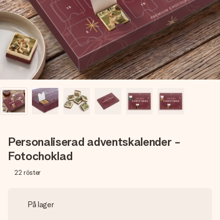
namn, ditt foto eller ett meddelande som verkligen berör
hennes hjärta. Inget krångel, bara med all kärlek för stunden.
Personaliserad adventskalender -
Fotochoklad
22
röster
På lager