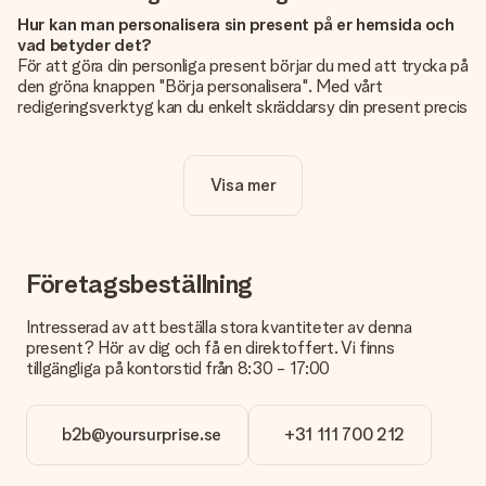
Hur kan man personalisera sin present på er hemsida och
vad betyder det?
För att göra din personliga present börjar du med att trycka på
den gröna knappen "Börja personalisera". Med vårt
redigeringsverktyg kan du enkelt skräddarsy din present precis
som du vill: lägg till en bild eller text, eller både och. Om du vill
kan du även välja en snygg design som gör din present alldeles
unik.
Visa mer
Kostar det något extra att personalisera sin present?
Personaliseringen ingår alltid i priserna på vår webbsida. Bra
och tydligt!
Företagsbeställning
Hur vet jag att min bild har tillräckligt hög kvalitet?
Vi vill vara säkra på att du är helt nöjd med din gåva. Därför är
Intresserad av att beställa stora kvantiteter av denna
det viktigt att använda foton av hög kvalitet. Om du är osäker
present? Hör av dig och få en direktoffert. Vi finns
på kvaliteten på din bild kan du kontakta vår kundtjänst och
tillgängliga på kontorstid från 8:30 - 17:00
bifoga ditt foto tillsammans med den gåva du är intresserad
av att beställa. De kan då kontrollera kvaliteten åt dig!
b2b@yoursurprise.se
+31 111 700 212
Vilket format kan jag ladda upp?
Du kan ladda upp filer i JPG och PNG-format. Är detta för
tekniskt eller har du en bild i ett annat format som du vill