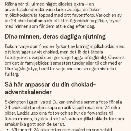
Räkna ner till jul med något alldeles extra – en
adventskalender
där varje lucka avslöjar en läcker
mjölkchokladruta toppad med ditt favoritfoto. Var och en av
de 24 chokladbitarna blir ett litet ögonblick av glädje, tryckt
med minnen som får dem att le dag efter dag.
Dina minnen, deras dagliga njutning
Bakom varje dörr finns en fyrkant av krämig mjölkchoklad med
ett lent lager av vit choklad, men det är det ätbara
fototrycket ovanpå som gör varje tugga oförglömlig. Oavsett
om det är familjebilder, semesterstunder eller till och med er
företagslogotyp, berättar varje choklad sin egen historia i
fullfärg.
Så här anpassar du din choklad-
adventskalender
Skönheten ligger i valet! Du kan använda samma foto för alla
24 chokladbitar eller skapa en unik visuell resa med 24 olika
bilder. Ladda upp dina foton och se hur de förvandlas till
ätbara minnen, tryckta direkt på solida mjölkchokladrutor som
smakar lika gott som de ser ut.
Välj upp till 24 olika foton eller använd en specialbild