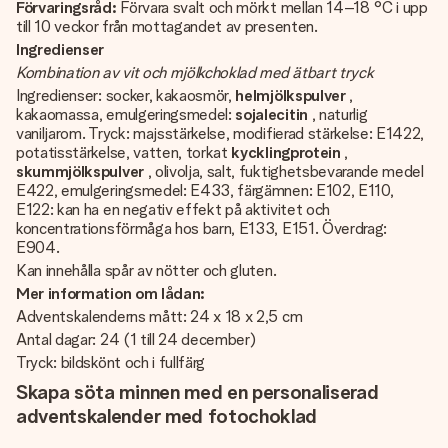
Förvaringsråd:
Förvara svalt och mörkt mellan 14–18 °C i upp
till 10 veckor från mottagandet av presenten.
Ingredienser
Kombination av vit och mjölkchoklad med ätbart tryck
Ingredienser: socker, kakaosmör,
helmjölkspulver
,
kakaomassa, emulgeringsmedel:
sojalecitin
, naturlig
vaniljarom. Tryck: majsstärkelse, modifierad stärkelse: E1422,
potatisstärkelse, vatten, torkat
kycklingprotein
,
skummjölkspulver
, olivolja, salt, fuktighetsbevarande medel
E422, emulgeringsmedel: E433, färgämnen: E102, E110,
E122: kan ha en negativ effekt på aktivitet och
koncentrationsförmåga hos barn, E133, E151. Överdrag:
E904.
Kan innehålla spår av nötter och gluten.
Mer information om lådan:
Adventskalenderns mått: 24 x 18 x 2,5 cm
Antal dagar: 24 (1 till 24 december)
Tryck: bildskönt och i fullfärg
Skapa söta minnen med en personaliserad
adventskalender med fotochoklad