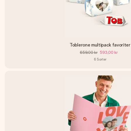
Toblerone multipack favoriter
659,00 kr
593,00 kr
6
Sorter