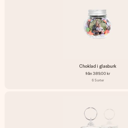
Choklad i glasburk
från
389,00 kr
6
Sorter