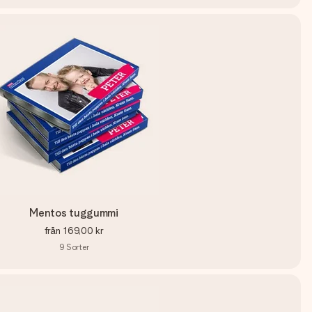
Mentos tuggummi
från
169,00 kr
9
Sorter