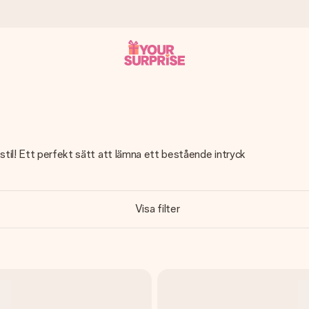
 att du kan ge den i precis rätt tid, när det betyder som mest.
stil! Ett perfekt sätt att lämna ett bestående intryck
Visa filter
itt foto eller ett meddelande som verkligen berör hennes hjärta. In