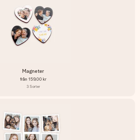
Magneter
från
159,00 kr
3
Sorter