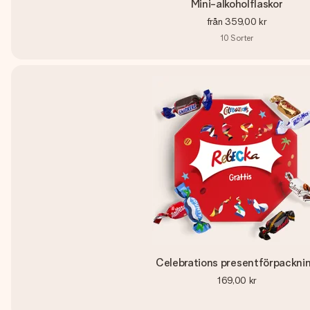
Mini-alkoholflaskor
från
359,00 kr
10
Sorter
Celebrations presentförpackni
169,00 kr