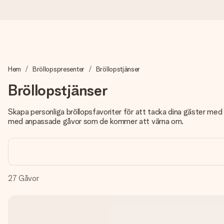
Beställ idag, skickas inom 1 arbetsdag
Hem
Bröllopspresenter
Bröllopstjänser
Vi skapar din gåva med omsorg och skickar den blixtsnabbt – så
Bröllopstjänser
Skapa personliga bröllopsfavoriter för att tacka dina gäster med 
4,6 (baserat på +15 000 recensioner)
med anpassade gåvor som de kommer att värna om.
Våra gåvor inspirerar. Kunder ger oss 4,6 på Google Reviews.
Gratis hälsning
27
Gåvor
Skapa något unikt med bara några få steg – med hennes namn, d
stunden.