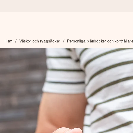
Beställ idag, skickas inom 1 arbetsdag
Hem
Väskor och ryggsäckar
Personliga plånböcker och korthållar
Vi skapar din gåva med omsorg och skickar den blixtsnabbt – så
4,6 (baserat på +15 000 recensioner)
Våra gåvor inspirerar. Kunder ger oss 4,6 på Google Reviews.
Gratis hälsning
Skapa något unikt med bara några få steg – med hennes namn, d
stunden.