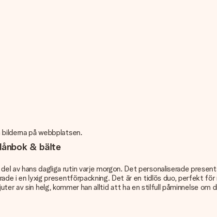
n bilderna på webbplatsen.
plånbok & bälte
 del av hans dagliga rutin varje morgon. Det personaliserade presen
erade i en lyxig presentförpackning. Det är en tidlös duo, perfekt f
a njuter av sin helg, kommer han alltid att ha en stilfull påminnelse om di