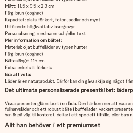
Mått: 11.5 x 9.5 x 2.3 cm
Färg: brun (cognac)
Kapacitet: plats för kort, foton, sedlar och mynt
Utförande: högkvalitativ lasergravyr
Personalisering: med namn och/eller text
Mer information om bältet:
Material: oljat buffelläder av typen hunter
Färg: brun (cognac)
Bälteslängd: 115 cm
Extra: enkel att förkorta
Bra att veta:
Läder är en naturprodukt. Därför kan din gåva skilja sig något frå
Det ultimata personaliserade presentkitet: läder
Vissa presenter glöms bort i en låda. Den här kommer att vara en
fullnarvsläder och ett robust bälte i buffelläder, vackert present
han är på väg till kontoret, deltar i ett speciellt tillfälle, eller bar
Allt han behöver i ett premiumset