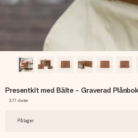
Presentkit med Bälte - Graverad Plånbok
377
röster
På lager