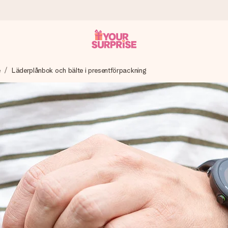
e
Läderplånbok och bälte i presentförpackning
 att du kan ge den i precis rätt tid, när det betyder som mest.
itt foto eller ett meddelande som verkligen berör hennes hjärta. In