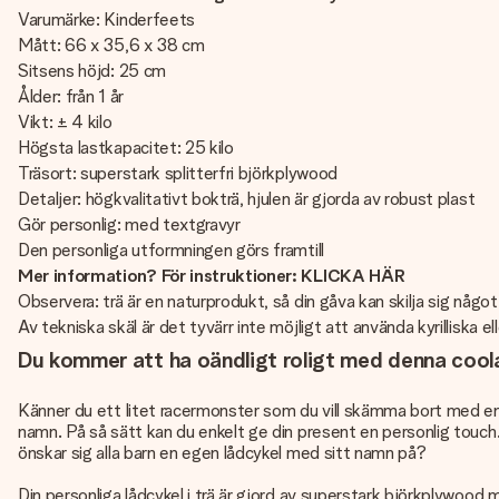
Varumärke: Kinderfeets
Mått: 66 x 35,6 x 38 cm
Sitsens höjd: 25 cm
Ålder: från 1 år
Vikt: ± 4 kilo
Högsta lastkapacitet: 25 kilo
Träsort: superstark splitterfri björkplywood
Detaljer: högkvalitativt bokträ, hjulen är gjorda av robust plast
Gör personlig: med textgravyr
Den personliga utformningen görs framtill
Mer information? För instruktioner: KLICKA HÄR
Observera: trä är en naturprodukt, så din gåva kan skilja sig någo
Av tekniska skäl är det tyvärr inte möjligt att använda kyrilliska e
Du kommer att ha oändligt roligt med denna coola
Känner du ett litet racermonster som du vill skämma bort med en s
namn. På så sätt kan du enkelt ge din present en personlig touch. 
önskar sig alla barn en egen lådcykel med sitt namn på?
Din personliga lådcykel i trä är gjord av superstark björkplywood m