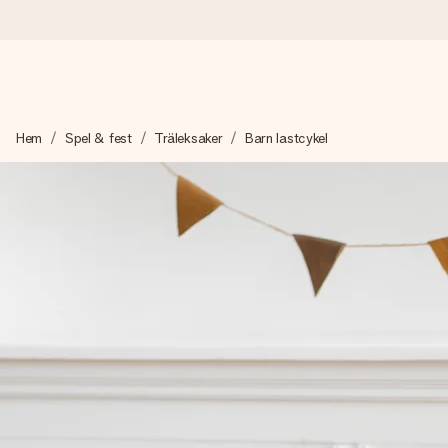
Beställ idag, skickas inom 1 arbetsdag
Hem
Spel & fest
Träleksaker
Barn lastcykel
Vi skapar din gåva med omsorg och skickar den blixtsnabbt – så
4,6 (baserat på +15 000 recensioner)
Våra gåvor inspirerar. Kunder ger oss 4,6 på Google Reviews.
Gratis hälsning
Skapa något unikt med bara några få steg – med hennes namn, d
stunden.