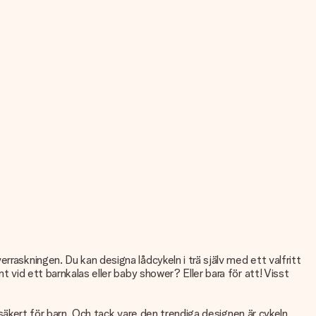
raskningen. Du kan designa lådcykeln i trä själv med ett valfritt
t vid ett barnkalas eller baby shower? Eller bara för att! Visst
ersäkert för barn. Och tack vare den trendiga designen är cykeln