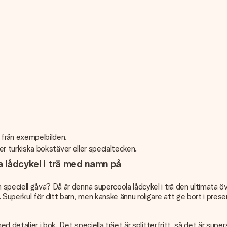
t från exempelbilden.
ller turkiska bokstäver eller specialtecken.
 lådcykel i trä med namn på
peciell gåva? Då är denna supercoola lådcykel i trä den ultimata över
Superkul för ditt barn, men kanske ännu roligare att ge bort i presen
ed detaljer i bok. Det speciella träet är splitterfritt, så det är sup