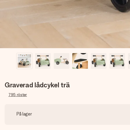
Graverad lådcykel trä
795
röster
På lager