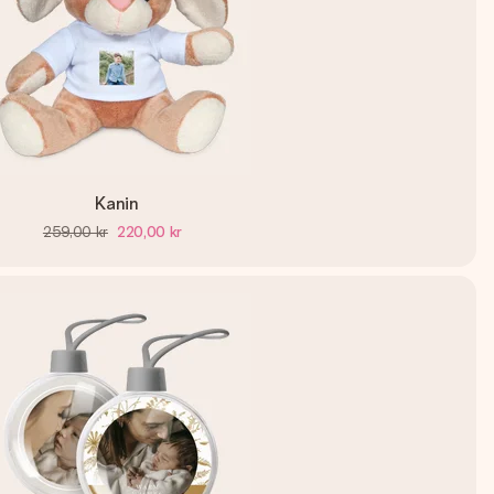
Kanin
259,00 kr
220,00 kr