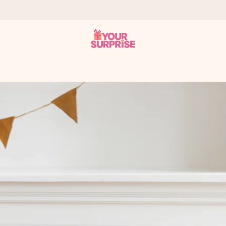
 att du kan ge den i precis rätt tid, när det betyder som mest.
itt foto eller ett meddelande som verkligen berör hennes hjärta. In