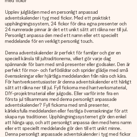
med fickor
Upplev julglädjen med en personligt anpassad
adventskalender i tyg med fickor. Med ett praktiskt
upphängningssystem, 24 fickor för dina egna presenter och
24 numrerade pinnar är det ett unikt sätt att räkna ner till jul.
Personligt anpassa den med ett namn eller ett speciellt
meddelande för en verkligt personlig touch.
Denna adventskalender är perfekt för familjer och ger en
speciell känsla till jultraditionerna, vilket gör varje dag
spännande för barn med små presenter eller godsaker. Den är
perfekt för mor- och farföräldrar och sprider glädje med små
överraskningar eller hjärtliga meddelanden från nära och kära.
För hantverksentusiaster är denna adventskalender ett härligt
sätt att räkna ner till jul. Fyll fickorna med hantverksmaterial,
DIY-projektmaterial eller julgodis. Eller varför inte fira en
första jul tillsammans med denna personligt anpassade
adventskalender? Fyll fickorna med små presenter,
kärleksfulla meddelanden eller festliga överraskningar för att
skapa nya traditioner. Upphängningssystemet gör den enkel
att hänga upp, och att personligt anpassa den med hens namn
eller ett speciellt meddelande gör den till ett unikt minne.
Denna personligt anpassade adventskalender i tyg med fickor