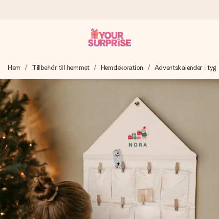
Beställ idag, skickas inom 1 arbetsdag
Hem
Tillbehör till hemmet
Hemdekoration
Adventskalender i tyg
Vi skapar din gåva med omsorg och skickar den blixtsnabbt
– så att du kan ge den i precis rätt tid, när det betyder som
mest.
4,6 (baserat på +15 000 recensioner)
Våra gåvor inspirerar. Kunder ger oss 4,6 på Google
Reviews.
Gratis hälsning
Skapa något unikt med bara några få steg – med hennes