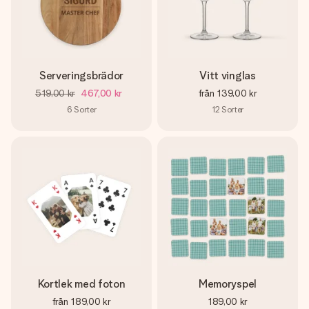
Serveringsbrädor
Vitt vinglas
519,00 kr
467,00 kr
från
139,00 kr
6
Sorter
12
Sorter
Kortlek med foton
Memoryspel
från
189,00 kr
189,00 kr