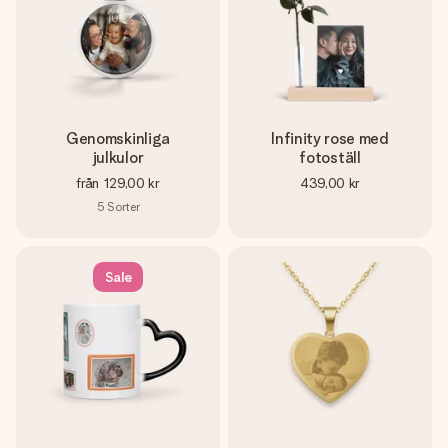
Genomskinliga
Infinity rose med
julkulor
fotoställ
från
129,00 kr
439,00 kr
5
Sorter
Sale