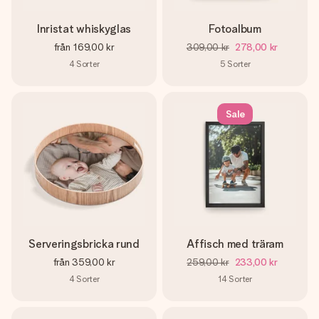
Inristat whiskyglas
Fotoalbum
från
169,00 kr
309,00 kr
278,00 kr
4
Sorter
5
Sorter
Sale
Serveringsbricka rund
Affisch med träram
från
359,00 kr
259,00 kr
233,00 kr
4
Sorter
14
Sorter