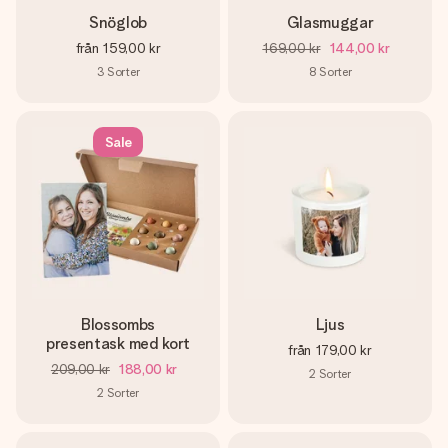
Snöglob
Glasmuggar
från
159,00 kr
169,00 kr
144,00 kr
3
Sorter
8
Sorter
Sale
Blossombs
Ljus
presentask med kort
från
179,00 kr
209,00 kr
188,00 kr
2
Sorter
2
Sorter