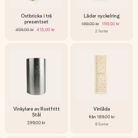
Ostbricka i trä
Läder nyckelring
presentset
199,00 kr
159,00 kr
459,00 kr
413,00 kr
2
Sorter
Vinkylare av Rostfritt
Vinlåda
Stål
från
189,00 kr
299,00 kr
8
Sorter