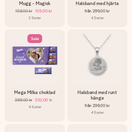
Mugg - Magisk
Halsband med hjärta
159,00 kr
135,00 kr
från
299,00 kr
2
Sorter
4
Sorter
Sale
Mega Milka choklad
Halsband med runt
hänge
369,00 kr
332,00 kr
från
299,00 kr
4
Sorter
4
Sorter