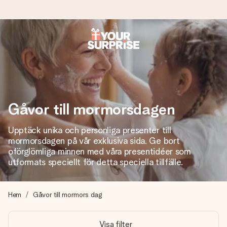
Beställ idag, skickas inom 1 arbetsdag
Vi skapar din gåva med omsorg och skickar den blixtsnabbt
– så att du kan ge den i precis rätt tid, när det betyder som
mest.
Gåvor till mormorsdagen
Upptäck unika och personliga presenter till
4,6 (baserat på +15 000 recensioner)
mormorsdagen på vår exklusiva sida. Ge bort
Våra gåvor inspirerar. Kunder ger oss 4,6 på Google
oförglömliga minnen med våra presentidéer som
Reviews.
utformats speciellt för detta speciella tillfälle.
Hem
Gåvor till mormors dag
Gratis hälsning
Skapa något unikt med bara några få steg – med hennes
Visa filter