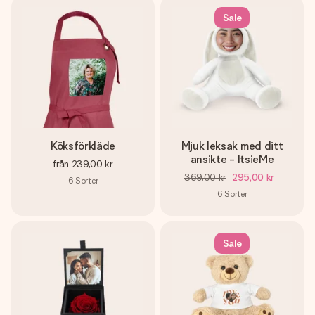
Sale
Köksförkläde
Mjuk leksak med ditt
ansikte - ItsieMe
från
239,00 kr
369,00 kr
295,00 kr
6
Sorter
6
Sorter
Sale