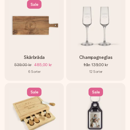
Sale
Skärbräda
Champagneglas
539,00 kr
485,00 kr
från
139,00 kr
6
Sorter
12
Sorter
Sale
Sale