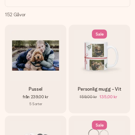
namn, ditt foto eller ett meddelande som verkligen berör
hennes hjärta. Inget krångel, bara med all kärlek för stunden.
152
Gåvor
Sale
Pussel
Personlig mugg - Vit
från
239,00 kr
159,00 kr
135,00 kr
5
Sorter
Sale