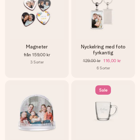
Magneter
Nyckelring med foto
fyrkantig
från
159,00 kr
129,00 kr
116,00 kr
3
Sorter
6
Sorter
Sale