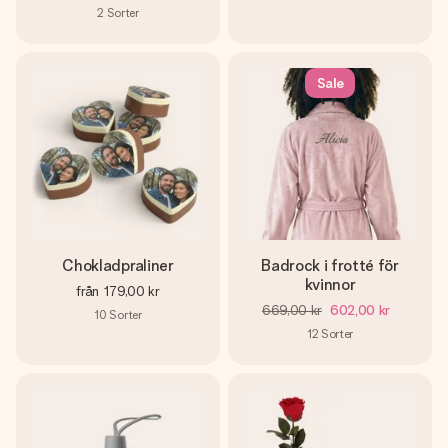
2
Sorter
Sale
Chokladpraliner
Badrock i frotté för
kvinnor
från
179,00 kr
669,00 kr
602,00 kr
10
Sorter
12
Sorter