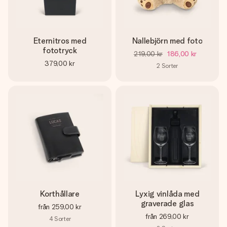
Eternitros med
Nallebjörn med foto
fototryck
219,00 kr
186,00 kr
379,00 kr
2
Sorter
Korthållare
Lyxig vinlåda med
graverade glas
från
259,00 kr
från
269,00 kr
4
Sorter