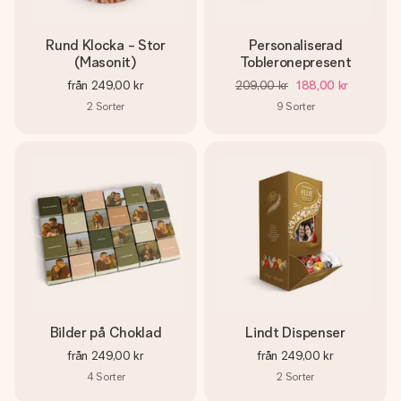
Rund Klocka - Stor
Personaliserad
(Masonit)
Tobleronepresent
från
249,00 kr
209,00 kr
188,00 kr
2
Sorter
9
Sorter
Bilder på Choklad
Lindt Dispenser
från
249,00 kr
från
249,00 kr
4
Sorter
2
Sorter