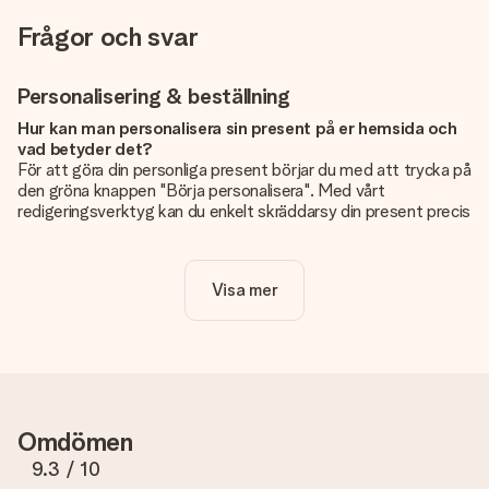
Frågor och svar
Personalisering & beställning
Hur kan man personalisera sin present på er hemsida och
vad betyder det?
För att göra din personliga present börjar du med att trycka på
den gröna knappen "Börja personalisera". Med vårt
redigeringsverktyg kan du enkelt skräddarsy din present precis
som du vill: lägg till en bild eller text, eller både och. Om du vill
kan du även välja en snygg design som gör din present alldeles
unik.
Visa mer
Kostar det något extra att personalisera sin present?
Personaliseringen ingår alltid i priserna på vår webbsida. Bra
och tydligt!
Hur vet jag att min bild har tillräckligt hög kvalitet?
Vi vill vara säkra på att du är helt nöjd med din gåva. Därför är
Omdömen
det viktigt att använda foton av hög kvalitet. Om du är osäker
på kvaliteten på din bild kan du kontakta vår kundtjänst och
9.3
/ 10
bifoga ditt foto tillsammans med den gåva du är intresserad