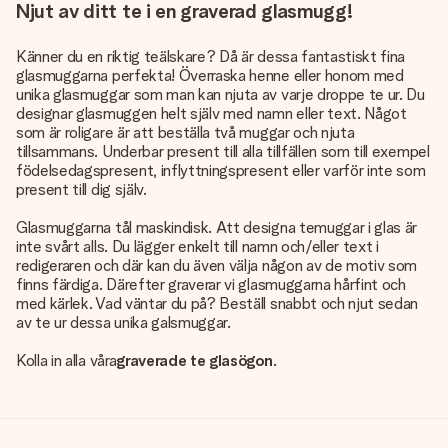
Njut av ditt te i en graverad glasmugg!
Känner du en riktig teälskare? Då är dessa fantastiskt fina
glasmuggarna perfekta! Överraska henne eller honom med
unika glasmuggar som man kan njuta av varje droppe te ur. Du
designar glasmuggen helt själv med namn eller text. Något
som är roligare är att beställa två muggar och njuta
tillsammans. Underbar present till alla tillfällen som till exempel
födelsedagspresent, inflyttningspresent eller varför inte som
present till dig själv.
Glasmuggarna tål maskindisk. Att designa temuggar i glas är
inte svårt alls. Du lägger enkelt till namn och/eller text i
redigeraren och där kan du även välja någon av de motiv som
finns färdiga. Därefter graverar vi glasmuggarna hårfint och
med kärlek. Vad väntar du på? Beställ snabbt och njut sedan
av te ur dessa unika galsmuggar.
Kolla in alla våra
graverade te glasögon
.