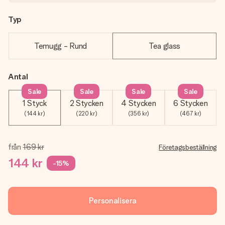
Typ
Temugg - Rund
Tea glass
Antal
Sale
Sale
Sale
Sale
1 Styck
2 Stycken
4 Stycken
6 Stycken
(144 kr)
(220 kr)
(356 kr)
(467 kr)
från
169 kr
Företagsbeställning
144 kr
-15%
Personalisera