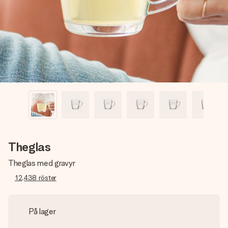
namn, ditt foto eller ett meddelande som verkligen berör
hennes hjärta. Inget krångel, bara med all kärlek för stunden.
Theglas
Theglas med gravyr
12,438
röster
På lager