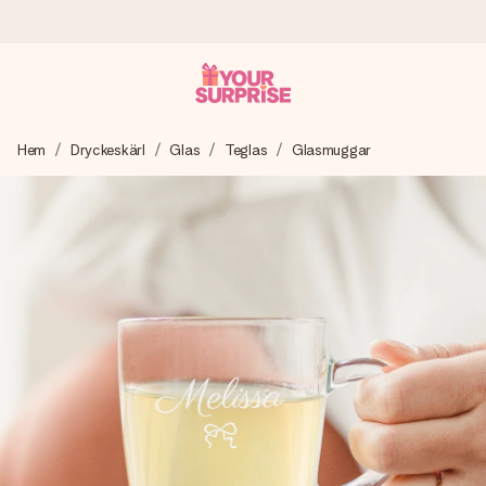
Beställ idag, skickas inom 1 arbetsdag
Hem
Dryckeskärl
Glas
Teglas
Glasmuggar
Vi skapar din gåva med omsorg och skickar den blixtsnabbt
– så att du kan ge den i precis rätt tid, när det betyder som
mest.
4,6 (baserat på +15 000 recensioner)
Våra gåvor inspirerar. Kunder ger oss 4,6 på Google
Reviews.
Gratis hälsning
Skapa något unikt med bara några få steg – med hennes