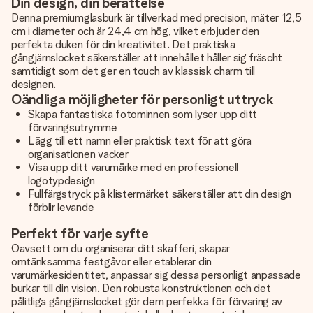
Din design, din berättelse
Denna premiumglasburk är tillverkad med precision, mäter 12,5
cm i diameter och är 24,4 cm hög, vilket erbjuder den
perfekta duken för din kreativitet. Det praktiska
gångjärnslocket säkerställer att innehållet håller sig fräscht
samtidigt som det ger en touch av klassisk charm till
designen.
Oändliga möjligheter för personligt uttryck
Skapa fantastiska fotominnen som lyser upp ditt
förvaringsutrymme
Lägg till ett namn eller praktisk text för att göra
organisationen vacker
Visa upp ditt varumärke med en professionell
logotypdesign
Fullfärgstryck på klistermärket säkerställer att din design
förblir levande
Perfekt för varje syfte
Oavsett om du organiserar ditt skafferi, skapar
omtänksamma festgåvor eller etablerar din
varumärkesidentitet, anpassar sig dessa personligt anpassade
burkar till din vision. Den robusta konstruktionen och det
pålitliga gångjärnslocket gör dem perfekka för förvaring av