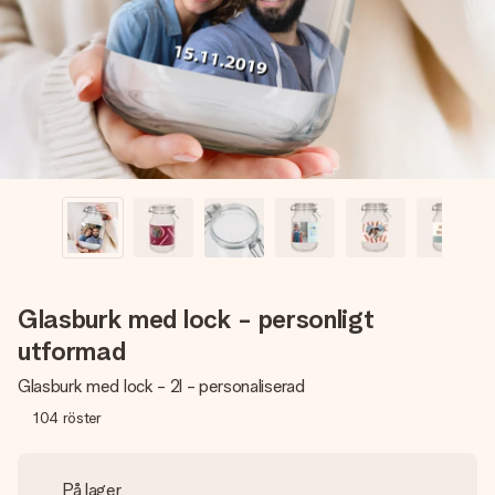
namn, ditt foto eller ett meddelande som verkligen berör
hennes hjärta. Inget krångel, bara med all kärlek för stunden.
Glasburk med lock - personligt
utformad
Glasburk med lock - 2l - personaliserad
104
röster
På lager