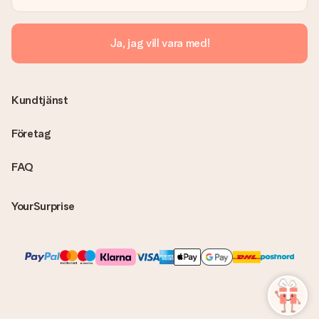
lösning.
Skickas fakturan tillsammans med produkten?
Ja, jag vill vara med!
Ingen faktura skickas med själva produkten. Din faktura
skickas alltid med e-postbekräftelsen och du hittar även dina
fakturor på ditt MySurprise-konto. Det innebär att gåvan kan
skickas direkt till mottagaren och bli en sann överraskning!
Kundtjänst
Företag
FAQ
YourSurprise