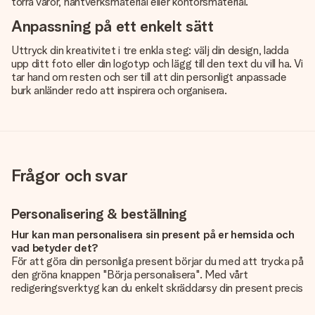
torra varor, hantverksmaterial eller kontorsmaterial.
Anpassning på ett enkelt sätt
Uttryck din kreativitet i tre enkla steg: välj din design, ladda
upp ditt foto eller din logotyp och lägg till den text du vill ha. Vi
tar hand om resten och ser till att din personligt anpassade
burk anländer redo att inspirera och organisera.
Frågor och svar
Personalisering & beställning
Hur kan man personalisera sin present på er hemsida och
vad betyder det?
För att göra din personliga present börjar du med att trycka på
den gröna knappen "Börja personalisera". Med vårt
redigeringsverktyg kan du enkelt skräddarsy din present precis
som du vill: lägg till en bild eller text, eller både och. Om du vill
kan du även välja en snygg design som gör din present alldeles