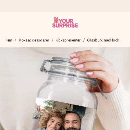
Beställ idag, skickas inom 1 arbetsdag
Hem
Köksaccessoarer
Kökspresenter
Glasburk med lock
Vi skapar din gåva med omsorg och skickar den blixtsnabbt
– så att du kan ge den i precis rätt tid, när det betyder som
mest.
4,6 (baserat på +15 000 recensioner)
Våra gåvor inspirerar. Kunder ger oss 4,6 på Google
Reviews.
Gratis hälsning
Skapa något unikt med bara några få steg – med hennes