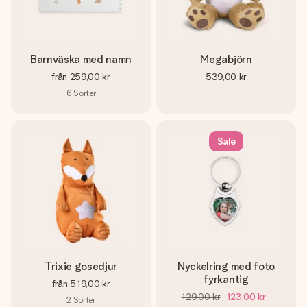
Barnväska med namn
Megabjörn
från
259,00 kr
539,00 kr
6
Sorter
Sale
Trixie gosedjur
Nyckelring med foto
fyrkantig
från
519,00 kr
129,00 kr
123,00 kr
2
Sorter