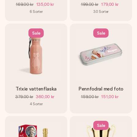
169,00 kr
135,00 kr
199,00 kr
179,00 kr
6
Sorter
30
Sorter
Sale
Sale
Trixie vattenflaska
Pennfodral med foto
379,00 kr
360,00 kr
159,00 kr
151,00 kr
4
Sorter
Sale