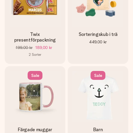
Twix
Sorteringskub i trä
presentförpackning
449,00 kr
199,00 kr
189,00 kr
2
Sorter
Sale
Sale
Färgade muggar
Barn