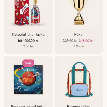
Celebrations flaska
Pokal
från
209,00 kr
329,00 kr
313,00 kr
2
Sorter
2
Sorter
Sale
Personaliserad bok -
Barnryggsäck