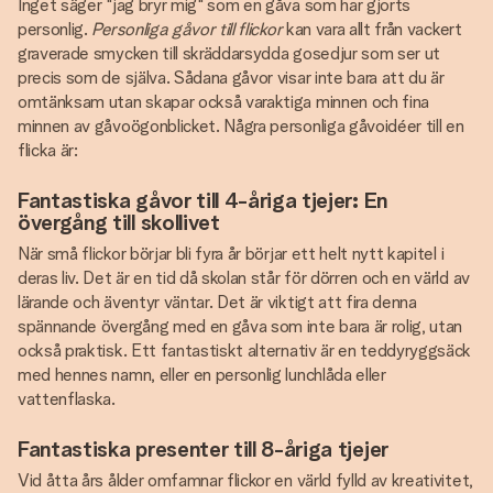
Inget säger "jag bryr mig" som en gåva som har gjorts
personlig.
Personliga gåvor till flickor
kan vara allt från vackert
graverade smycken till skräddarsydda gosedjur som ser ut
precis som de själva. Sådana gåvor visar inte bara att du är
omtänksam utan skapar också varaktiga minnen och fina
minnen av gåvoögonblicket. Några personliga gåvoidéer till en
flicka är:
Fantastiska gåvor till 4-åriga tjejer: En
övergång till skollivet
När små flickor börjar bli fyra år börjar ett helt nytt kapitel i
deras liv. Det är en tid då skolan står för dörren och en värld av
lärande och äventyr väntar. Det är viktigt att fira denna
spännande övergång med en gåva som inte bara är rolig, utan
också praktisk. Ett fantastiskt alternativ är en teddyryggsäck
med hennes namn, eller en personlig lunchlåda eller
vattenflaska.
Fantastiska presenter till 8-åriga tjejer
Vid åtta års ålder omfamnar flickor en värld fylld av kreativitet,