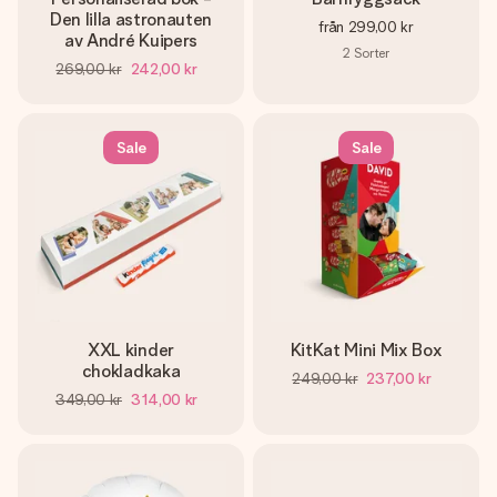
Den lilla astronauten
från
299,00 kr
av André Kuipers
2
Sorter
269,00 kr
242,00 kr
Sale
Sale
XXL kinder
KitKat Mini Mix Box
chokladkaka
249,00 kr
237,00 kr
349,00 kr
314,00 kr