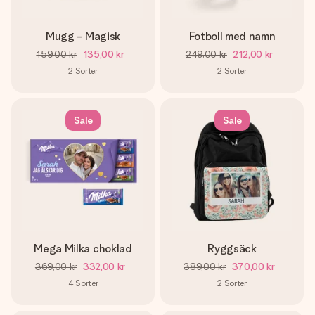
Mugg - Magisk
Fotboll med namn
159,00 kr
135,00 kr
249,00 kr
212,00 kr
2
Sorter
2
Sorter
Sale
Sale
Mega Milka choklad
Ryggsäck
369,00 kr
332,00 kr
389,00 kr
370,00 kr
4
Sorter
2
Sorter