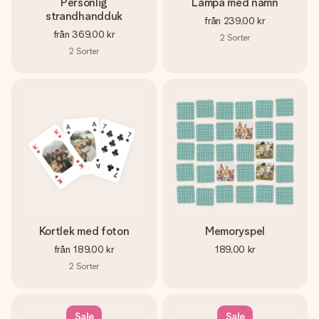
Personlig
Lampa med namn
strandhandduk
från
239,00 kr
från
369,00 kr
2
Sorter
2
Sorter
Kortlek med foton
Memoryspel
från
189,00 kr
189,00 kr
2
Sorter
Sale
Sale