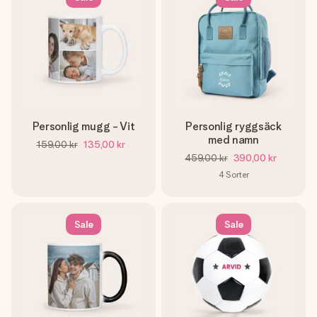
Personlig mugg - Vit
Personlig ryggsäck
med namn
159,00 kr
135,00 kr
459,00 kr
390,00 kr
4
Sorter
Sale
Sale