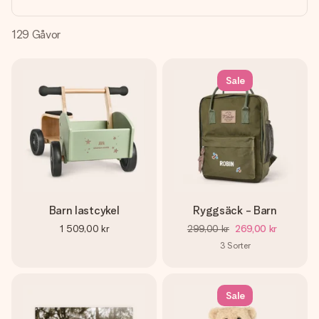
namn, ditt foto eller ett meddelande som verkligen berör
hennes hjärta. Inget krångel, bara med all kärlek för stunden.
129
Gåvor
Sale
Barn lastcykel
Ryggsäck - Barn
1 509,00 kr
299,00 kr
269,00 kr
3
Sorter
Sale