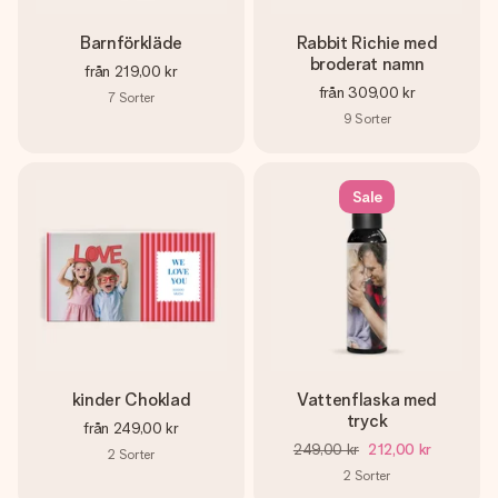
Barnförkläde
Rabbit Richie med
broderat namn
från
219,00 kr
från
309,00 kr
7
Sorter
9
Sorter
Sale
kinder Choklad
Vattenflaska med
tryck
från
249,00 kr
249,00 kr
212,00 kr
2
Sorter
2
Sorter