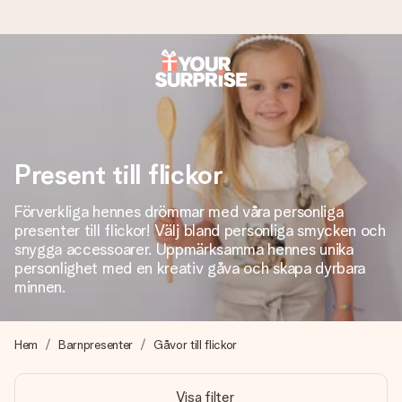
Beställ idag, skickas inom 1 arbetsdag
Vi skapar din gåva med omsorg och skickar den blixtsnabbt
– så att du kan ge den i precis rätt tid, när det betyder som
mest.
Present till flickor
Förverkliga hennes drömmar med våra personliga
presenter till flickor! Välj bland personliga smycken och
4,6 (baserat på +15 000 recensioner)
snygga accessoarer. Uppmärksamma hennes unika
Våra gåvor inspirerar. Kunder ger oss 4,6 på Google
personlighet med en kreativ gåva och skapa dyrbara
Reviews.
minnen.
Hem
Barnpresenter
Gåvor till flickor
Gratis hälsning
Skapa något unikt med bara några få steg – med hennes
Visa filter