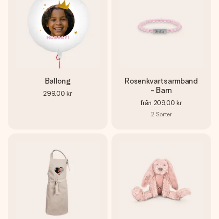
Ballong
Rosenkvartsarmband
- Barn
299,00 kr
från
209,00 kr
2
Sorter