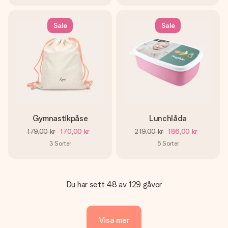
Sale
Sale
Gymnastikpåse
Lunchlåda
179,00 kr
170,00 kr
219,00 kr
186,00 kr
3
Sorter
5
Sorter
Du har sett 48 av 129 gåvor
Visa mer