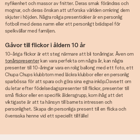
nyfikenhet och massor av fnitter. Deras smak förändras och
mognar, och deras önskan att utforska världen omkring dem
skjuter i höjden. Några roliga presentidéer är en personlig
fotboll med deras namn eller ett personligt brädspel för
spelkvällar med familjen.
Gåvor till flickor i åldern 10 år
10-åriga flickor är ett steg närmare att bli tonåringar. Även om
tonårspresenter
kan vara perfekta om några år, kan några
presenter till 10-åringar vara en rolig ballong med ett foto, ett
Chupa Chups klubbtorn med läckra klubbor eller en personlig
sparbössa för att spara och göra sina egna inköp.Oavsett om
du letar efter födelsedagspresenter till flickor, presenter till
små flickor eller en specifik åldersgrupp, kom ihåg att det
viktigaste är att ta hänsyn till barnets intressen och
personlighet. Skapa din personliga present till en flicka och
överraska henne vid ett speciellt tillfälle!