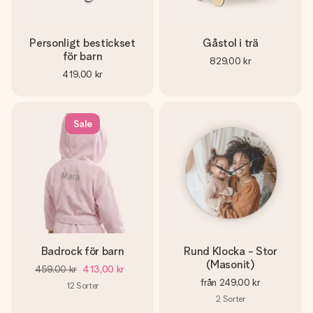
Personligt bestickset
Gåstol i trä
för barn
829,00 kr
419,00 kr
Sale
Badrock för barn
Rund Klocka - Stor
(Masonit)
459,00 kr
413,00 kr
från
249,00 kr
12
Sorter
2
Sorter