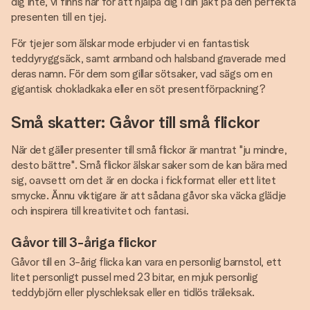
dig inte, vi finns här för att hjälpa dig i din jakt på den perfekta
presenten till en tjej.
För tjejer som älskar mode erbjuder vi en fantastisk
teddyryggsäck, samt armband och halsband graverade med
deras namn. För dem som gillar sötsaker, vad sägs om en
gigantisk chokladkaka eller en söt presentförpackning?
Små skatter: Gåvor till små flickor
När det gäller presenter till små flickor är mantrat "ju mindre,
desto bättre". Små flickor älskar saker som de kan bära med
sig, oavsett om det är en docka i fickformat eller ett litet
smycke. Ännu viktigare är att sådana gåvor ska väcka glädje
och inspirera till kreativitet och fantasi.
Gåvor till 3-åriga flickor
Gåvor till en 3-årig flicka kan vara en personlig barnstol, ett
litet personligt pussel med 23 bitar, en mjuk personlig
teddybjörn eller plyschleksak eller en tidlös träleksak.