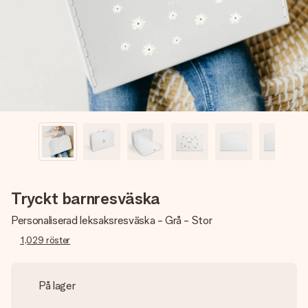
namn, ditt foto eller ett meddelande som verkligen berör
hennes hjärta. Inget krångel, bara med all kärlek för stunden.
Tryckt barnresväska
Personaliserad leksaksresväska - Grå - Stor
1,029
röster
På lager