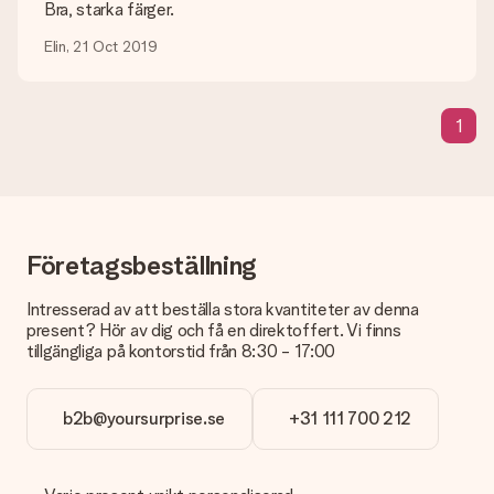
gärna att göra den perfekta presenten!
Bra, starka färger.
Vad händer om färgen eller produkten jag vill ha inte är
Elin, 21 Oct 2019
tillgänglig?
Letar du efter en specifik present eller en gåva i en speciell
färg som inte går att hitta på webbplatsen? Vänligen kontakta
1
vår kundtjänst, de hjälper dig gärna!
Hur kan jag lägga till ett gåvokort till min present? / Vad är
ett gåvokort egentligen?
Genom att klicka på "Gratis kort" i din varukorg kan du lägga till
ett roligt kort till din present. Du kan skriva ett personligt
meddelande på detta kort, så att mottagaren vet exakt vem
Företagsbeställning
hen ska tacka för den fina överraskningen.
Intresserad av att beställa stora kvantiteter av denna
Är min present inslagen?
present? Hör av dig och få en direktoffert. Vi finns
Tyvärr erbjuder vi inte presentinslagningar än. Men vi slår alltid
tillgängliga på kontorstid från 8:30 - 17:00
in dina presenter i en festlig förpackning. Det innebär att din
present alltid är redo att ges bort eller att det kan skickas till
mottagaren direkt.
b2b@yoursurprise.se
+31 111 700 212
Leveranstid, leveransalternativ och
fraktkostnader