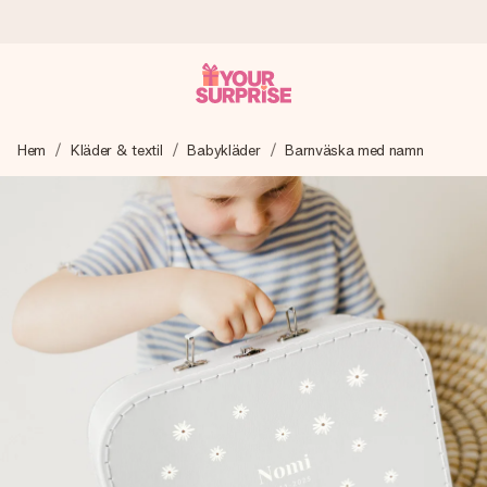
Beställ idag, skickas inom 1 arbetsdag
Hem
Kläder & textil
Babykläder
Barnväska med namn
Vi skapar din gåva med omsorg och skickar den blixtsnabbt
– så att du kan ge den i precis rätt tid, när det betyder som
mest.
4,6 (baserat på +15 000 recensioner)
Våra gåvor inspirerar. Kunder ger oss 4,6 på Google
Reviews.
Gratis hälsning
Skapa något unikt med bara några få steg – med hennes