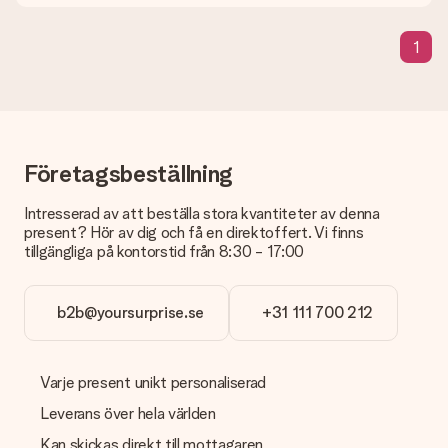
Letar du efter en specifik present eller en gåva i en speciell
färg som inte går att hitta på webbplatsen? Vänligen kontakta
1
vår kundtjänst, de hjälper dig gärna!
Hur kan jag lägga till ett gåvokort till min present? / Vad är
ett gåvokort egentligen?
Genom att klicka på "Gratis kort" i din varukorg kan du lägga till
ett roligt kort till din present. Du kan skriva ett personligt
meddelande på detta kort, så att mottagaren vet exakt vem
Företagsbeställning
hen ska tacka för den fina överraskningen.
Intresserad av att beställa stora kvantiteter av denna
Är min present inslagen?
present? Hör av dig och få en direktoffert. Vi finns
Tyvärr erbjuder vi inte presentinslagningar än. Men vi slår alltid
tillgängliga på kontorstid från 8:30 - 17:00
in dina presenter i en festlig förpackning. Det innebär att din
present alltid är redo att ges bort eller att det kan skickas till
mottagaren direkt.
b2b@yoursurprise.se
+31 111 700 212
Leveranstid, leveransalternativ och
fraktkostnader
Varje present unikt personaliserad
Kan jag välja leveransdatumet?
Leverans över hela världen
Tyvärr är detta inte möjligt. Presenten kommer i de flesta fall
att skickas samma dag som den är klar. I varukorgen ser du
Kan skickas direkt till mottagaren