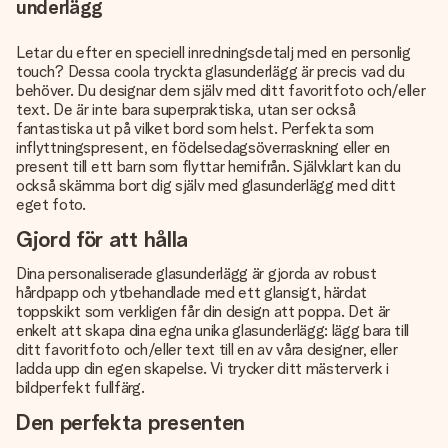
underlägg
Letar du efter en speciell inredningsdetalj med en personlig
touch? Dessa coola tryckta glasunderlägg är precis vad du
behöver. Du designar dem själv med ditt favoritfoto och/eller
text. De är inte bara superpraktiska, utan ser också
fantastiska ut på vilket bord som helst. Perfekta som
inflyttningspresent, en födelsedagsöverraskning eller en
present till ett barn som flyttar hemifrån. Självklart kan du
också skämma bort dig själv med glasunderlägg med ditt
eget foto.
Gjord för att hålla
Dina personaliserade glasunderlägg är gjorda av robust
hårdpapp och ytbehandlade med ett glansigt, härdat
toppskikt som verkligen får din design att poppa. Det är
enkelt att skapa dina egna unika glasunderlägg: lägg bara till
ditt favoritfoto och/eller text till en av våra designer, eller
ladda upp din egen skapelse. Vi trycker ditt mästerverk i
bildperfekt fullfärg.
Den perfekta presenten