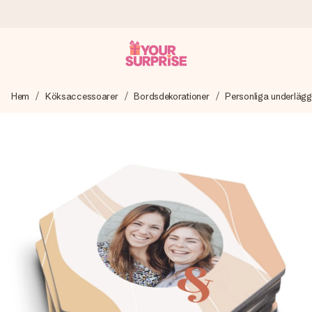
Beställ idag, skickas inom 1 arbetsdag
Hem
Köksaccessoarer
Bordsdekorationer
Personliga underlägg
Vi skapar din gåva med omsorg och skickar den blixtsnabbt
– så att du kan ge den i precis rätt tid, när det betyder som
mest.
4,6 (baserat på +15 000 recensioner)
Våra gåvor inspirerar. Kunder ger oss 4,6 på Google
Reviews.
Gratis hälsning
Skapa något unikt med bara några få steg – med hennes