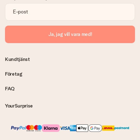
Ja, jag vill vara med!
Kundtjänst
Företag
FAQ
YourSurprise