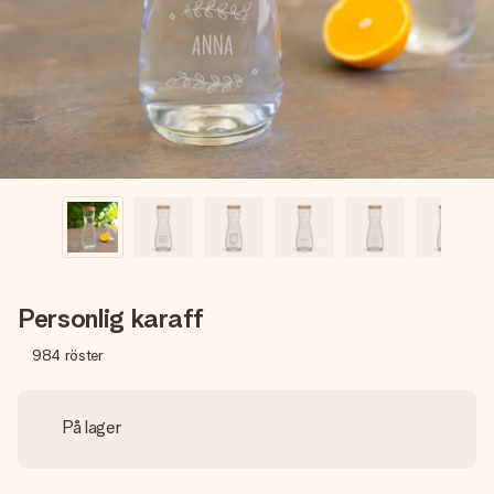
namn, ditt foto eller ett meddelande som verkligen berör
hennes hjärta. Inget krångel, bara med all kärlek för stunden.
Personlig karaff
984
röster
På lager