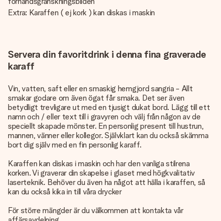
förhandsgranskningsbilden
Extra: Karaffen ( ej kork ) kan diskas i maskin
Servera din favoritdrink i denna fina graverade
karaff
Vin, vatten, saft eller en smaskig hemgjord sangria - Allt
smakar godare om även ögat får smaka. Det ser även
betydligt trevligare ut med en tjusigt dukat bord. Lägg till ett
namn och / eller text till i gravyren och välj från någon av de
speciellt skapade mönster. En personlig present till hustrun,
mannen, vänner eller kollegor. Självklart kan du också skämma
bort dig själv med en fin personlig karaff.
Karaffen kan diskas i maskin och har den vanliga stilrena
korken. Vi graverar din skapelse i glaset med högkvalitativ
laserteknik. Behöver du även ha något att hälla i karaffen, så
kan du också kika in till våra drycker
För större mängder är du välkommen att kontakta vår
affärsavdelning.