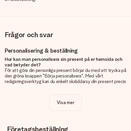
Frågor och svar
Personalisering & beställning
Hur kan man personalisera sin present på er hemsida och
vad betyder det?
För att göra din personliga present börjar du med att trycka på
den gröna knappen "Börja personalisera". Med vårt
redigeringsverktyg kan du enkelt skräddarsy din present precis
som du vill: lägg till en bild eller text, eller både och. Om du vill
kan du även välja en snygg design som gör din present alldeles
unik.
Visa mer
Kostar det något extra att personalisera sin present?
Personaliseringen ingår alltid i priserna på vår webbsida. Bra
och tydligt!
Företagsbeställning