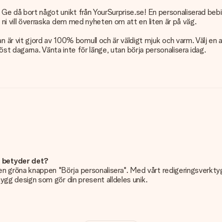
n? Ge då bort något unikt från YourSurprise.se! En personaliserad be
är ni vill överraska dem med nyheten om att en liten är på väg.
är vit gjord av 100% bomull och är väldigt mjuk och varm. Välj en 
er höst dagarna. Vänta inte för länge, utan börja personalisera idag.
d betyder det?
n gröna knappen "Börja personalisera". Med vårt redigeringsverktyg k
snygg design som gör din present alldeles unik.
dligt!