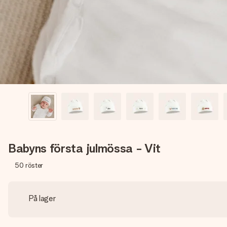
Babyns första julmössa - Vit
50
röster
På lager