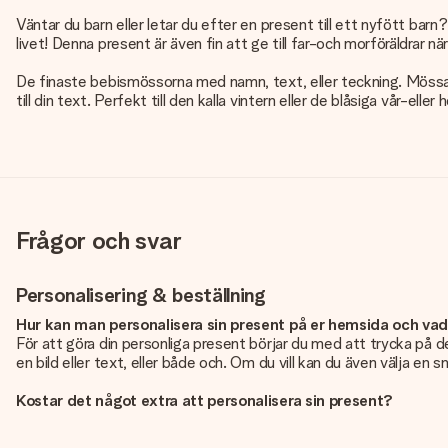
Väntar du barn eller letar du efter en present till ett nyfött bar
livet! Denna present är även fin att ge till far-och morföräldrar n
De finaste bebismössorna med namn, text, eller teckning. Mössan 
till din text. Perfekt till den kalla vintern eller de blåsiga vår-ell
Frågor och svar
Personalisering & beställning
Hur kan man personalisera sin present på er hemsida och va
För att göra din personliga present börjar du med att trycka på de
en bild eller text, eller både och. Om du vill kan du även välja en 
Kostar det något extra att personalisera sin present?
Personaliseringen ingår alltid i priserna på vår webbsida. Bra och ty