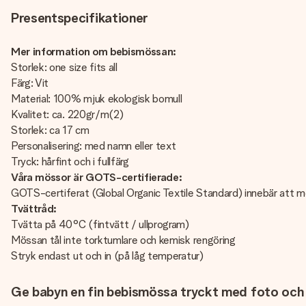
Presentspecifikationer
Mer information om bebismössan:
Storlek: one size fits all
Färg: Vit
Material: 100% mjuk ekologisk bomull
Kvalitet: ca. 220gr/m(2)
Storlek: ca 17 cm
Personalisering: med namn eller text
Tryck: hårfint och i fullfärg
Våra mössor är GOTS-certifierade:
GOTS-certiferat (Global Organic Textile Standard) innebär att mös
Tvättråd:
Tvätta på 40°C (fintvätt / ullprogram)
Mössan tål inte torktumlare och kemisk rengöring
Stryk endast ut och in (på låg temperatur)
Ge babyn en fin bebismössa tryckt med foto och 