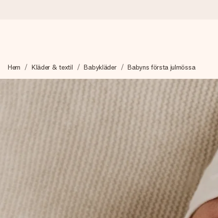
Beställ idag, skickas inom 1 arbetsdag
Hem
Kläder & textil
Babykläder
Babyns första julmössa
Vi skapar din gåva med omsorg och skickar den blixtsnabbt – så
4,6 (baserat på +15 000 recensioner)
Våra gåvor inspirerar. Kunder ger oss 4,6 på Google Reviews.
Gratis hälsning
Skapa något unikt med bara några få steg – med hennes namn, d
stunden.