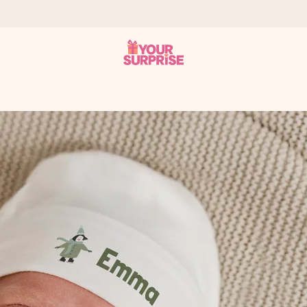
 att du kan ge den i precis rätt tid, när det betyder som mest.
itt foto eller ett meddelande som verkligen berör hennes hjärta. In