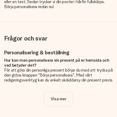
eller en text. Sedan trycker vi din poster i hårfin fullskärpa.
Börja personalisera redan nu!
Frågor och svar
Personalisering & beställning
Hur kan man personalisera sin present på er hemsida och
vad betyder det?
För att göra din personliga present börjar du med att trycka på
den gröna knappen "Börja personalisera". Med vårt
redigeringsverktyg kan du enkelt skräddarsy din present precis
som du vill: lägg till en bild eller text, eller både och. Om du vill
kan du även välja en snygg design som gör din present alldeles
unik.
Visa mer
Kostar det något extra att personalisera sin present?
Personaliseringen ingår alltid i priserna på vår webbsida. Bra
och tydligt!