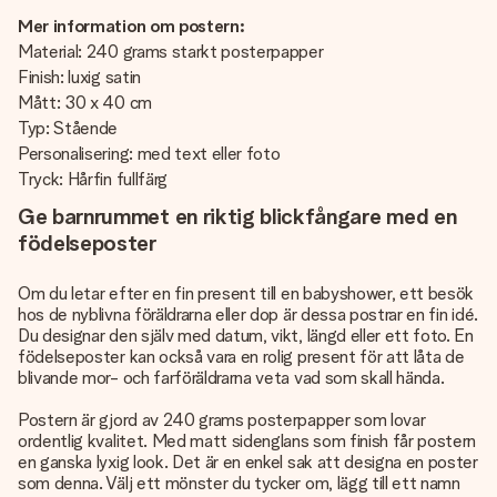
Mer information om postern:
Material: 240 grams starkt posterpapper
Finish: luxig satin
Mått: 30 x 40 cm
Typ: Stående
Personalisering: med text eller foto
Tryck: Hårfin fullfärg
Ge barnrummet en riktig blickfångare med en
födelseposter
Om du letar efter en fin present till en babyshower, ett besök
hos de nyblivna föräldrarna eller dop är dessa postrar en fin idé.
Du designar den själv med datum, vikt, längd eller ett foto. En
födelseposter kan också vara en rolig present för att låta de
blivande mor- och farföräldrarna veta vad som skall hända.
Postern är gjord av 240 grams posterpapper som lovar
ordentlig kvalitet. Med matt sidenglans som finish får postern
en ganska lyxig look. Det är en enkel sak att designa en poster
som denna. Välj ett mönster du tycker om, lägg till ett namn