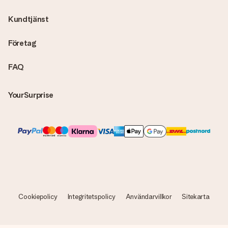
skickas direkt till mottagaren och bli en sann överraskning!
Kundtjänst
Företag
FAQ
YourSurprise
Cookiepolicy
Integritetspolicy
Användarvillkor
Sitekarta