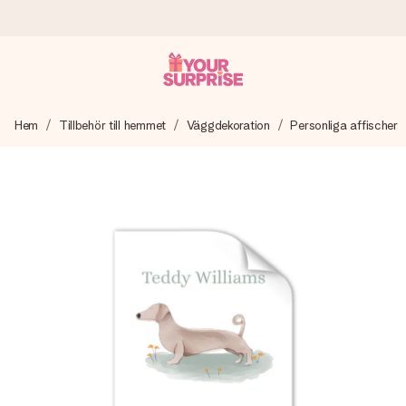
Beställ idag, skickas inom 1 arbetsdag
Hem
Tillbehör till hemmet
Väggdekoration
Personliga affischer
Vi skapar din gåva med omsorg och skickar den blixtsnabbt
– så att du kan ge den i precis rätt tid, när det betyder som
mest.
4,6 (baserat på +15 000 recensioner)
Våra gåvor inspirerar. Kunder ger oss 4,6 på Google
Reviews.
Gratis hälsning
Skapa något unikt med bara några få steg – med hennes