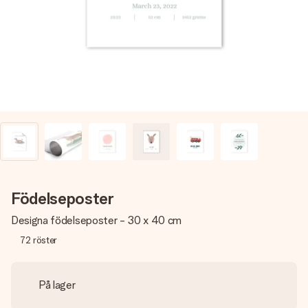
namn, ditt foto eller ett meddelande som verkligen berör
hennes hjärta. Inget krångel, bara med all kärlek för stunden.
Födelseposter
Designa födelseposter - 30 x 40 cm
72
röster
På lager