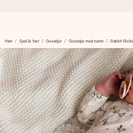
Beställ idag, skickas inom 1 arbetsdag
Hem
Spel & fest
Gosedjur
Gosedjur med namn
Rabbit Richi
Vi skapar din gåva med omsorg och skickar den blixtsnabbt – så
4,6 (baserat på +15 000 recensioner)
Våra gåvor inspirerar. Kunder ger oss 4,6 på Google Reviews.
Gratis hälsning
Skapa något unikt med bara några få steg – med hennes namn, d
stunden.