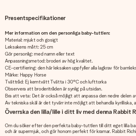
Presentspecifikationer
Mer information om den personliga baby-tuttlen:
Material: mjukt och gosigt
Leksakens mått: 25 cm
Gör personlig: med namn eller text
Anpassningsmetod: broderi av hög kvalitet.
CE-certifiering: den här leksaken uppfyller alla lagkrav för barnlek
Märke: Happy Horse
Tvättråd: Ej kemtvätt Tvätta i 30°C och lufttorka
Observera att broderitråden är synlig på utsidan.
Bra att veta: Det är också möjligt att anpassa den nedre delen 
Av tekniska skäl är det tyvärr inte möjligt att behandla kyrilliska, a
Överrska den lilla/lille i ditt liv med denna Rabbi
Om du söker efter den perfekta baby-tuttlen till ditt eget lilla b
och är supermjuk, och gör honom perfekt för kramar. Rabbit Richi