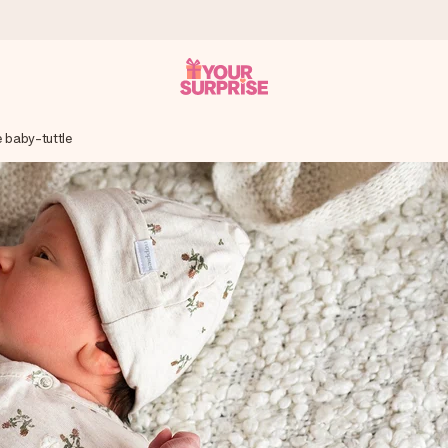
e baby-tuttle
 att du kan ge den i precis rätt tid, när det betyder som mest.
itt foto eller ett meddelande som verkligen berör hennes hjärta. In