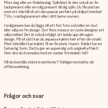
Mors dag eller en födelsedag. Självklart är den också en fin
tackpresent eller en rolig present till dig själv. Du får plattan
med ett träställ så att den passar perfekt på skåpet bredvid
TV:n, i vardagsrummet eller i ditt barns sovrum.
I redigeraren kan du lägga till ett fint foto och/eller en text
eller välja en fin design. Det finns massor av coola designer att
välja mellan! Det är också möjligt att ladda upp din egen
design. På så sätt kan du anpassa kaklet helt efter din smak!
Med trästället kan kaklet få en fin plats i huset. Kaklet har en
fyrkantig form. Detta ger en superrolig och originell effekt!
Vem ska du överraska med en vacker fotokakel i trä?
Vill du beställa större kvantiteter? Vänligen kontakta vår
affärsavdelning.
Frågor och svar