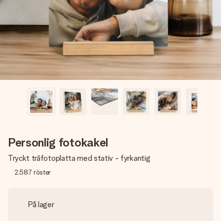
namn, ditt foto eller ett meddelande som verkligen berör
hennes hjärta. Inget krångel, bara med all kärlek för stunden.
Personlig fotokakel
Tryckt träfotoplatta med stativ - fyrkantig
2,587
röster
På lager