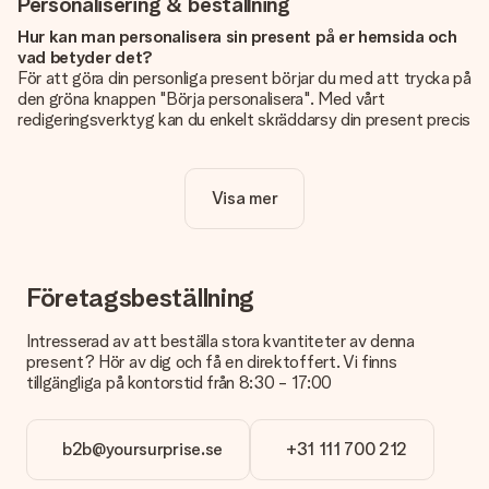
Personalisering & beställning
Hur kan man personalisera sin present på er hemsida och
vad betyder det?
För att göra din personliga present börjar du med att trycka på
den gröna knappen "Börja personalisera". Med vårt
redigeringsverktyg kan du enkelt skräddarsy din present precis
som du vill: lägg till en bild eller text, eller både och. Om du vill
kan du även välja en snygg design som gör din present alldeles
unik.
Visa mer
Kostar det något extra att personalisera sin present?
Personaliseringen ingår alltid i priserna på vår webbsida. Bra
och tydligt!
Företagsbeställning
Hur vet jag att min bild har tillräckligt hög kvalitet?
Vi vill vara säkra på att du är helt nöjd med din gåva. Därför är
Intresserad av att beställa stora kvantiteter av denna
det viktigt att använda foton av hög kvalitet. Om du är osäker
present? Hör av dig och få en direktoffert. Vi finns
på kvaliteten på din bild kan du kontakta vår kundtjänst och
tillgängliga på kontorstid från 8:30 - 17:00
bifoga ditt foto tillsammans med den gåva du är intresserad
av att beställa. De kan då kontrollera kvaliteten åt dig!
b2b@yoursurprise.se
+31 111 700 212
Vilket format kan jag ladda upp?
Du kan ladda upp filer i JPG och PNG-format. Är detta för