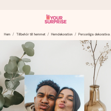
Beställ idag, skickas inom 1 arbetsdag
Hem
Tillbehör till hemmet
Hemdekoration
Personliga dekorativa 
Vi skapar din gåva med omsorg och skickar den blixtsnabbt
– så att du kan ge den i precis rätt tid, när det betyder som
mest.
4,6 (baserat på +15 000 recensioner)
Våra gåvor inspirerar. Kunder ger oss 4,6 på Google
Reviews.
Gratis hälsning
Skapa något unikt med bara några få steg – med hennes