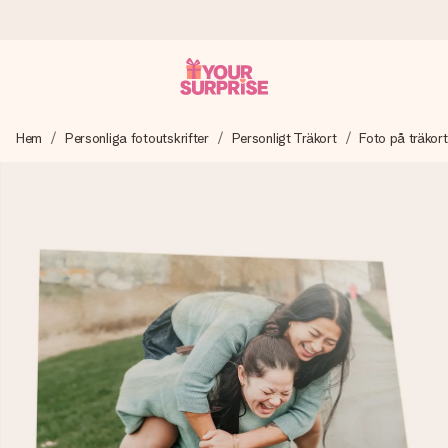
Beställ idag, skickas inom 1 arbetsdag
Hem
Personliga fotoutskrifter
Personligt Träkort
Foto på träkort
Vi skapar din gåva med omsorg och skickar den blixtsnabbt
– så att du kan ge den i precis rätt tid, när det betyder som
mest.
4,6 (baserat på +15 000 recensioner)
Våra gåvor inspirerar. Kunder ger oss 4,6 på Google
Reviews.
Gratis hälsning
Skapa något unikt med bara några få steg – med hennes