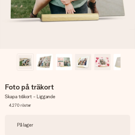
namn, ditt foto eller ett meddelande som verkligen berör
hennes hjärta. Inget krångel, bara med all kärlek för stunden.
Foto på träkort
Skapa träkort - Liggande
4,270
röster
På lager