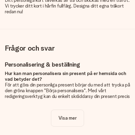
Ditt personliga kort tillverkas av trä och skickas med en träfot.
Vi trycker ditt kort i hårfin fullfärg. Designa ditt egna träkort
redan nu!
Frågor och svar
Personalisering & beställning
Hur kan man personalisera sin present på er hemsida och
vad betyder det?
För att göra din personliga present börjar du med att trycka på
den gröna knappen "Börja personalisera". Med vårt
redigeringsverktyg kan du enkelt skräddarsy din present precis
som du vill: lägg till en bild eller text, eller både och. Om du vill
kan du även välja en snygg design som gör din present alldeles
unik.
Visa mer
Kostar det något extra att personalisera sin present?
Personaliseringen ingår alltid i priserna på vår webbsida. Bra