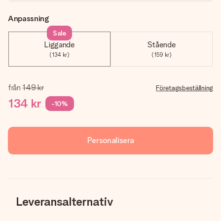
Anpassning
Sale
Liggande
Stående
(134 kr)
(159 kr)
från
149 kr
Företagsbeställning
134 kr
-10%
Personalisera
Leveransalternativ