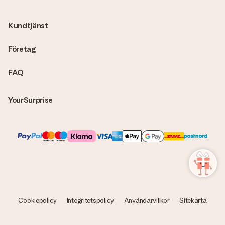
fakturor på ditt MySurprise-konto. Det innebär att gåvan kan
skickas direkt till mottagaren och bli en sann överraskning!
Kundtjänst
Företag
FAQ
YourSurprise
Cookiepolicy
Integritetspolicy
Användarvillkor
Sitekarta