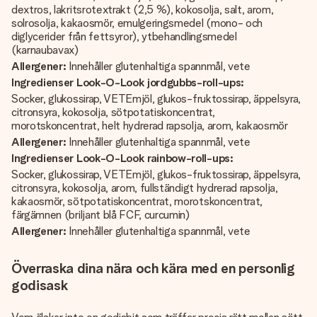
dextros, lakritsrotextrakt (2,5 %), kokosolja, salt, arom,
solrosolja, kakaosmör, emulgeringsmedel (mono- och
diglycerider från fettsyror), ytbehandlingsmedel
(karnaubavax)
Allergener:
Innehåller glutenhaltiga spannmål, vete
Ingredienser Look-O-Look jordgubbs-roll-ups:
Socker, glukossirap, VETEmjöl, glukos-fruktossirap, äppelsyra,
citronsyra, kokosolja, sötpotatiskoncentrat,
morotskoncentrat, helt hydrerad rapsolja, arom, kakaosmör
Allergener:
Innehåller glutenhaltiga spannmål, vete
Ingredienser Look-O-Look rainbow-roll-ups:
Socker, glukossirap, VETEmjöl, glukos-fruktossirap, äppelsyra,
citronsyra, kokosolja, arom, fullständigt hydrerad rapsolja,
kakaosmör, sötpotatiskoncentrat, morotskoncentrat,
färgämnen (briljant blå FCF, curcumin)
Allergener:
Innehåller glutenhaltiga spannmål, vete
Överraska dina nära och kära med en personlig
godisask