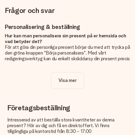
Frågor och svar
Personalisering & beställning
Hur kan man personalisera sin present på er hemsida och
vad betyder det?
För att göra din personliga present börjar du med att trycka på
den gröna knappen "Börja personalisera". Med vårt
redigeringsverktyg kan du enkelt skräddarsy din present precis
som du vill: lägg till en bild eller text, eller både och. Om du vill
kan du även välja en snygg design som gör din present alldeles
unik.
Visa mer
Kostar det något extra att personalisera sin present?
Personaliseringen ingår alltid i priserna på vår webbsida. Bra
och tydligt!
Företagsbeställning
Hur vet jag att min bild har tillräckligt hög kvalitet?
Vi vill vara säkra på att du är helt nöjd med din gåva. Därför är
Intresserad av att beställa stora kvantiteter av denna
det viktigt att använda foton av hög kvalitet. Om du är osäker
present? Hör av dig och få en direktoffert. Vi finns
på kvaliteten på din bild kan du kontakta vår kundtjänst och
tillgängliga på kontorstid från 8:30 - 17:00
bifoga ditt foto tillsammans med den gåva du är intresserad