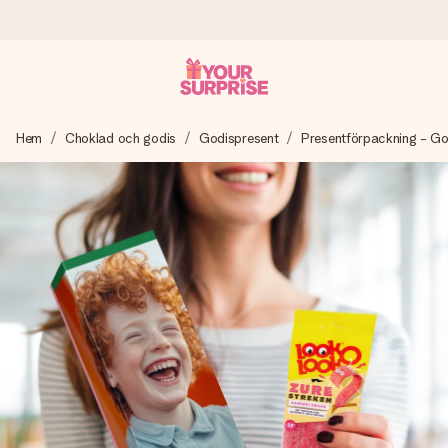
Beställ idag, skickas inom 1 arbetsdag
Hem
Choklad och godis
Godispresent
Presentförpackning - Go
Vi skapar din gåva med omsorg och skickar den blixtsnabbt
– så att du kan ge den i precis rätt tid, när det betyder som
mest.
4,6 (baserat på +15 000 recensioner)
Våra gåvor inspirerar. Kunder ger oss 4,6 på Google
Reviews.
Gratis hälsning
Skapa något unikt med bara några få steg – med hennes