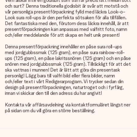
Vem älskar inte en godisbit som träffar precis rätt mellan sött
och surt? Denna traditionella godisbit är svår att motstå och
vår personliga presentförpackning fylld med läckra Look-o-
Look sura roll-ups är den perfekta sötsaken för alla tillfällen.
Det fantastiska med den, förutom dess läckra innehåll, är att
presentförpackningen kan anpassas med valfritt foto, namn
och/eller meddelande för att skapa en helt unik present!
Denna presentförpackning innehåller en påse sura roll-ups
med jordgubbssmak (125 gram), en påse sura rainbow-roll-
ups (125 gram), en påse lakritssnören (125 gram) och en påse
snören med jordgubbssmak (125 gram). Tillräckligt för att det
ska vattnas i munnen! Det är lätt att göra din presentask
personlig! Lägg bara till valfri bild eller flera bilder, namn
och/eller text i vårt Redigerarprogram. Vi trycker sedan din
design på presentförpackningen, naturtroget och i fyrfärg,
innan vi skickar den till den adress du har angivit!
Kontakta vår affärsavdelning via kontaktformuläret längst ner
på sidan om du vill göra en större beställning.