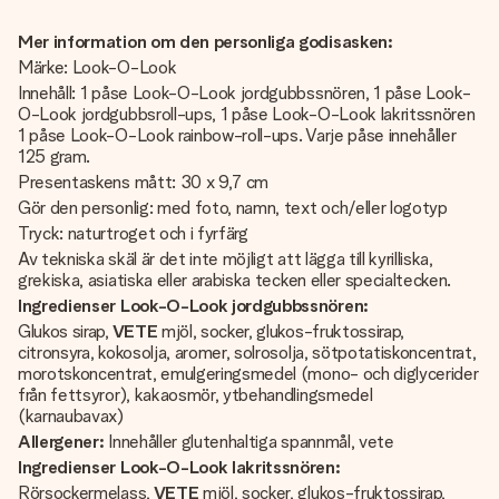
Mer information om den personliga godisasken:
Märke: Look-O-Look
Innehåll: 1 påse Look-O-Look jordgubbssnören, 1 påse Look-
O-Look jordgubbsroll-ups, 1 påse Look-O-Look lakritssnören
1 påse Look-O-Look rainbow-roll-ups. Varje påse innehåller
125 gram.
Presentaskens mått: 30 x 9,7 cm
Gör den personlig: med foto, namn, text och/eller logotyp
Tryck: naturtroget och i fyrfärg
Av tekniska skäl är det inte möjligt att lägga till kyrilliska,
grekiska, asiatiska eller arabiska tecken eller specialtecken.
Ingredienser Look-O-Look jordgubbssnören:
Glukos sirap,
VETE
mjöl, socker, glukos-fruktossirap,
citronsyra, kokosolja, aromer, solrosolja, sötpotatiskoncentrat,
morotskoncentrat, emulgeringsmedel (mono- och diglycerider
från fettsyror), kakaosmör, ytbehandlingsmedel
(karnaubavax)
Allergener:
Innehåller glutenhaltiga spannmål, vete
Ingredienser Look-O-Look lakritssnören:
Rörsockermelass,
VETE
mjöl, socker, glukos-fruktossirap,