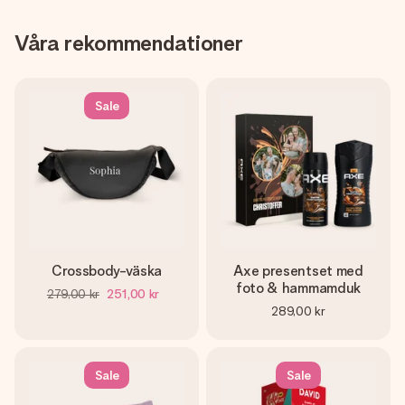
Våra rekommendationer
Sale
Crossbody-väska
Axe presentset med
foto & hammamduk
279,00 kr
251,00 kr
289,00 kr
Sale
Sale