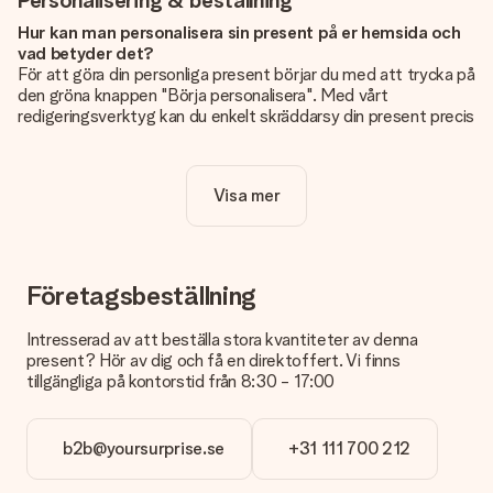
Personalisering & beställning
Hur kan man personalisera sin present på er hemsida och
vad betyder det?
För att göra din personliga present börjar du med att trycka på
den gröna knappen "Börja personalisera". Med vårt
redigeringsverktyg kan du enkelt skräddarsy din present precis
som du vill: lägg till en bild eller text, eller både och. Om du vill
kan du även välja en snygg design som gör din present alldeles
unik.
Visa mer
Kostar det något extra att personalisera sin present?
Personaliseringen ingår alltid i priserna på vår webbsida. Bra
och tydligt!
Företagsbeställning
Hur vet jag att min bild har tillräckligt hög kvalitet?
Vi vill vara säkra på att du är helt nöjd med din gåva. Därför är
Intresserad av att beställa stora kvantiteter av denna
det viktigt att använda foton av hög kvalitet. Om du är osäker
present? Hör av dig och få en direktoffert. Vi finns
på kvaliteten på din bild kan du kontakta vår kundtjänst och
tillgängliga på kontorstid från 8:30 - 17:00
bifoga ditt foto tillsammans med den gåva du är intresserad
av att beställa. De kan då kontrollera kvaliteten åt dig!
b2b@yoursurprise.se
+31 111 700 212
Vilket format kan jag ladda upp?
Du kan ladda upp filer i JPG och PNG-format. Är detta för
tekniskt eller har du en bild i ett annat format som du vill