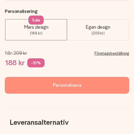
Personalisering
Sale
Mars design
Egen design
(188 kr)
(209 kr)
från
209 kr
Företagsbeställning
188 kr
-10%
Personalisera
Leveransalternativ