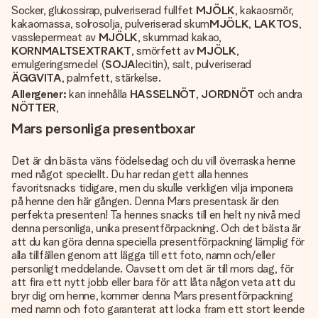
Socker, glukossirap, pulveriserad fullfet
MJÖLK
, kakaosmör,
kakaomassa, solrosolja, pulveriserad skum
MJÖLK
,
LAKTOS
,
vasslepermeat av
MJÖLK
, skummad kakao,
KORNMALTSEXTRAKT
, smörfett av
MJÖLK
,
emulgeringsmedel (
SOJA
lecitin), salt, pulveriserad
ÄGGVITA
, palmfett, stärkelse.
Allergener:
kan innehålla
HASSELNÖT
,
JORDNÖT
och andra
NÖTTER
,
Mars personliga presentboxar
Det är din bästa väns födelsedag och du vill överraska henne
med något speciellt. Du har redan gett alla hennes
favoritsnacks tidigare, men du skulle verkligen vilja imponera
på henne den här gången. Denna Mars presentask är den
perfekta presenten! Ta hennes snacks till en helt ny nivå med
denna personliga, unika presentförpackning. Och det bästa är
att du kan göra denna speciella presentförpackning lämplig för
alla tillfällen genom att lägga till ett foto, namn och/eller
personligt meddelande. Oavsett om det är till mors dag, för
att fira ett nytt jobb eller bara för att låta någon veta att du
bryr dig om henne, kommer denna Mars presentförpackning
med namn och foto garanterat att locka fram ett stort leende