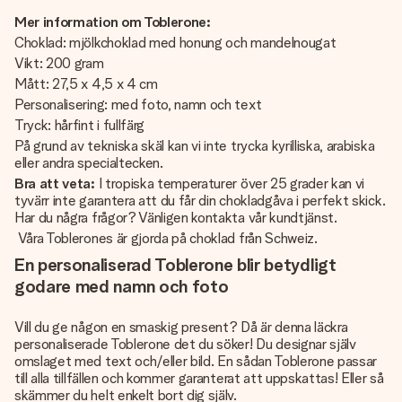
Mer information om Toblerone:
Choklad: mjölkchoklad med honung och mandelnougat
Vikt: 200 gram
Mått: 27,5 x 4,5 x 4 cm
Personalisering: med foto, namn och text
Tryck: hårfint i fullfärg
På grund av tekniska skäl kan vi inte trycka kyrilliska, arabiska
eller andra specialtecken.
Bra att veta:
I tropiska temperaturer över 25 grader kan vi
tyvärr inte garantera att du får din chokladgåva i perfekt skick.
Har du några frågor? Vänligen kontakta vår kundtjänst.
Våra Toblerones är gjorda på choklad från Schweiz.
En personaliserad Toblerone blir betydligt
godare med namn och foto
Vill du ge någon en smaskig present? Då är denna läckra
personaliserade Toblerone det du söker! Du designar själv
omslaget med text och/eller bild. En sådan Toblerone passar
till alla tillfällen och kommer garanterat att uppskattas! Eller så
skämmer du helt enkelt bort dig själv.