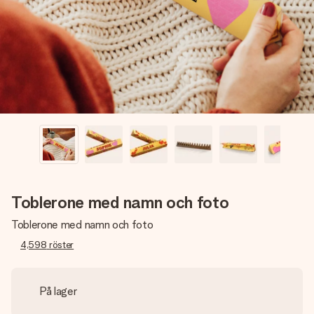
namn, ditt foto eller ett meddelande som verkligen berör
hennes hjärta. Inget krångel, bara med all kärlek för stunden.
Toblerone med namn och foto
Toblerone med namn och foto
4,598
röster
På lager