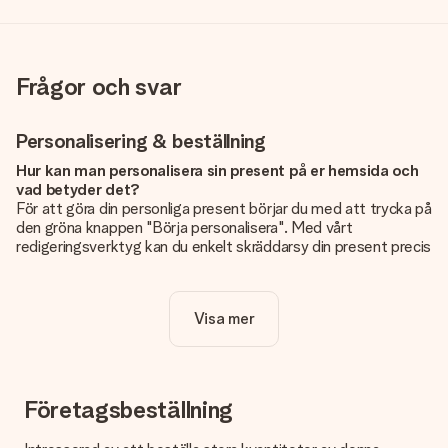
Frågor och svar
Personalisering & beställning
Hur kan man personalisera sin present på er hemsida och
vad betyder det?
För att göra din personliga present börjar du med att trycka på
den gröna knappen "Börja personalisera". Med vårt
redigeringsverktyg kan du enkelt skräddarsy din present precis
som du vill: lägg till en bild eller text, eller både och. Om du vill
kan du även välja en snygg design som gör din present alldeles
unik.
Visa mer
Kostar det något extra att personalisera sin present?
Personaliseringen ingår alltid i priserna på vår webbsida. Bra
och tydligt!
Företagsbeställning
Hur vet jag att min bild har tillräckligt hög kvalitet?
Vi vill vara säkra på att du är helt nöjd med din gåva. Därför är