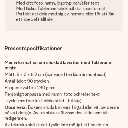
Med ditt foto, namn, logotyp och/eller text
Med läckra Toblerone-chokladbitar i miniformat
Perfekt att dela med sig av, hemma eller för att fira
ett speciellt tillfälle
Presentspecifikationer
Mer information om chokladfavoriter med Toblerone-
minis:
Mått: 6 x 3 x 6,2 cm (när varje liten låda är monterad)
Antal lådor: 90 stycken
Papperskvalitet: 280 gram
Personligt anpassa med namn, foto och/eller text
Tryckt med perfekt bildkvalitet i fullfärg
Observera:
Boxens insida kan vara färgad eller vit, beroende
på valt design. Av tekniska skäl visas den alltid som vit i
redigeraren.
Av tekniska skäl är det tyvärr inte möjligt att bearbeta