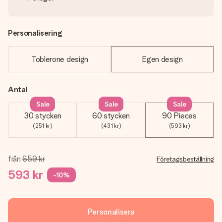
Personalisering
Toblerone design
Egen design
Antal
Sale
Sale
Sale
30 stycken
60 stycken
90 Pieces
(251 kr)
(431 kr)
(593 kr)
från
659 kr
Företagsbeställning
593 kr
-10%
Personalisera