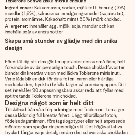
Toblerone Schweiziska mörka choklad
Ingredienser:
Kakaomassa, socker, mjölkfett, honung (3%),
mandlar (1,6%), kakaosmör, emulgeringsmedel (sojalecitin),
protein, aromämne. Kakaohalt: minst 50% i mörk choklad.
Allergener:
Innehåller ägg, mjölk, soja, mandlar och kan
innehålla spår av andra nötter.
Skapa små stunder av glädje med din unika
design
Föreställ dig att dina gäster upptäcker dessa små lådor, helt
förvandlade av din personliga touch. Dessa chokladfavoriter
blandar din kreativa vision med läckra Toblerone minis inuti.
Varje låda blir en duk för dina foton, namn eller hjärtliga
meddelanden, tryckta i livfulla färger på premiumpapper. Ditt
set innehåller 90 anpassningsbara askar redo att fyllas med
aptitretande Toblerone minichoklad.
Designa något som är helt ditt
Till skillnad från våra förpackningar med Toblerone-tema ger
dessa lådor dig full kreativ frihet. Lägg till bröllopsfoton,
födelsedagsminnen, företagslogotyper eller helt anpassade
mönster som speglar din personliga stil. Det högkvalitativa
trycket fångar varje detalj, medan den schweiziska chokladen