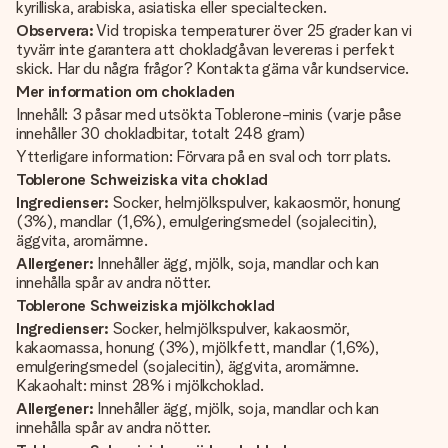
kyrilliska, arabiska, asiatiska eller specialtecken.
Observera:
Vid tropiska temperaturer över 25 grader kan vi
tyvärr inte garantera att chokladgåvan levereras i perfekt
skick. Har du några frågor? Kontakta gärna vår kundservice.
Mer information om chokladen
Innehåll: 3 påsar med utsökta Toblerone-minis (varje påse
innehåller 30 chokladbitar, totalt 248 gram)
Ytterligare information: Förvara på en sval och torr plats.
Toblerone Schweiziska vita choklad
Ingredienser:
Socker, helmjölkspulver, kakaosmör, honung
(3%), mandlar (1,6%), emulgeringsmedel (sojalecitin),
äggvita, aromämne.
Allergener:
Innehåller ägg, mjölk, soja, mandlar och kan
innehålla spår av andra nötter.
Toblerone Schweiziska mjölkchoklad
Ingredienser:
Socker, helmjölkspulver, kakaosmör,
kakaomassa, honung (3%), mjölkfett, mandlar (1,6%),
emulgeringsmedel (sojalecitin), äggvita, aromämne.
Kakaohalt: minst 28% i mjölkchoklad.
Allergener:
Innehåller ägg, mjölk, soja, mandlar och kan
innehålla spår av andra nötter.