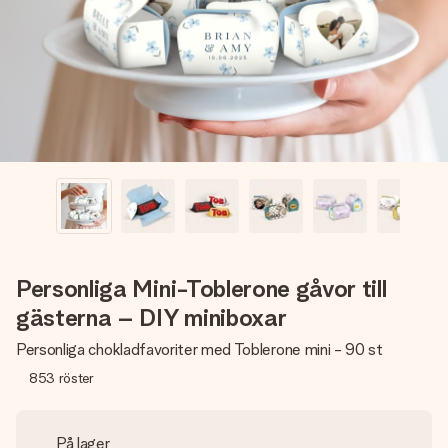
namn, ditt foto eller ett meddelande som verkligen berör
hennes hjärta. Inget krångel, bara med all kärlek för stunden.
Personliga Mini-Toblerone gåvor till
gästerna – DIY miniboxar
Personliga chokladfavoriter med Toblerone mini - 90 st
853
röster
På lager