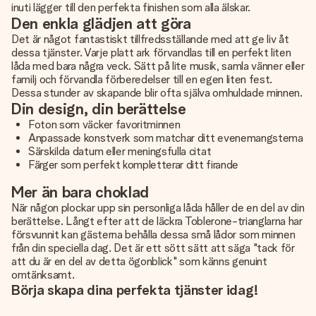
inuti lägger till den perfekta finishen som alla älskar.
Den enkla glädjen att göra
Det är något fantastiskt tillfredsställande med att ge liv åt
dessa tjänster. Varje platt ark förvandlas till en perfekt liten
låda med bara några veck. Sätt på lite musik, samla vänner eller
familj och förvandla förberedelser till en egen liten fest.
Dessa stunder av skapande blir ofta själva omhuldade minnen.
Din design, din berättelse
Foton som väcker favoritminnen
Anpassade konstverk som matchar ditt evenemangstema
Särskilda datum eller meningsfulla citat
Färger som perfekt kompletterar ditt firande
Mer än bara choklad
När någon plockar upp sin personliga låda håller de en del av din
berättelse. Långt efter att de läckra Toblerone-trianglarna har
försvunnit kan gästerna behålla dessa små lådor som minnen
från din speciella dag. Det är ett sött sätt att säga "tack för
att du är en del av detta ögonblick" som känns genuint
omtänksamt.
Börja skapa dina perfekta tjänster idag!