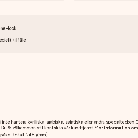
rone-look
ellt tillfälle
inte hantera kyrilliska, arabiska, asiatiska eller andra specialtecken.
O
r? Du är välkommen att kontakta vår kundtjänst.
Mer information om
r påse, totalt 248 gram)