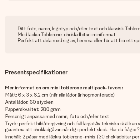
Ditt foto, namn, logotyp och/eller text och klassisk Toble
Med läckra Toblerone-chokladbitar i miniformat
Perfekt att dela med sig av, hemma eller för att fira ett speci
Presentspecifikationer
Mer information om mini toblerone multipack-favors:
Mått: 6 x 3 x 6,2 cm (när alla lådor är hopmonterade)
Antal lådor: 60 stycken
Papperskvalitet: 280 gram
Personligt anpassa med namn, foto och/eller text
Tryck: perfekt bildåtergivning och fullfärgatAv tekniska skäl kan vi 
garantera att chokladgåvan når dig i perfekt skick. Har du frågo
Innehåll: 2 påsar med läckra toblerone-minis (30 chokladbitar pe