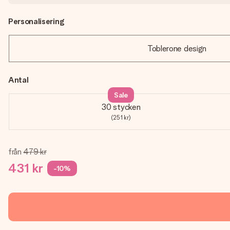
Personalisering
Toblerone design
Antal
Sale
30 stycken
(251 kr)
från
479 kr
431 kr
-10%