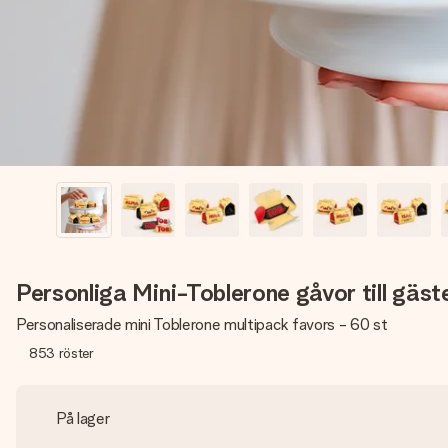
Personliga Mini-Toblerone gåvor till gäs
Personaliserade mini Toblerone multipack favors - 60 st
853
röster
På lager