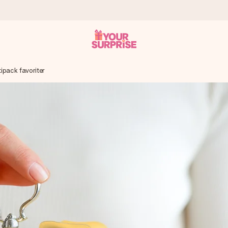
ipack favoriter
 att du kan ge den i precis rätt tid, när det betyder som mest.
itt foto eller ett meddelande som verkligen berör hennes hjärta. In