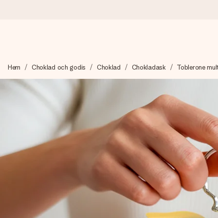
Beställ idag, skickas inom 1 arbetsdag
Hem
Choklad och godis
Choklad
Chokladask
Toblerone mult
Vi skapar din gåva med omsorg och skickar den blixtsnabbt – så
4,6 (baserat på +15 000 recensioner)
Våra gåvor inspirerar. Kunder ger oss 4,6 på Google Reviews.
Gratis hälsning
Skapa något unikt med bara några få steg – med hennes namn, d
stunden.