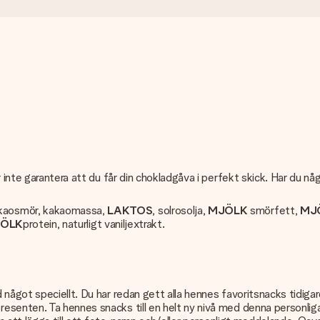
 inte garantera att du får din chokladgåva i perfekt skick. Har du nå
akaosmör, kakaomassa,
LAKTOS
, solrosolja,
MJÖLK
smörfett,
MJ
ÖLK
protein, naturligt vaniljextrakt.
något speciellt. Du har redan gett alla hennes favoritsnacks tidigar
esenten. Ta hennes snacks till en helt ny nivå med denna personliga