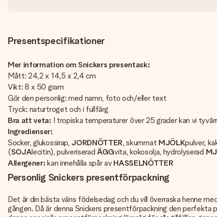
Presentspecifikationer
Mer information om Snickers presentask:
Mått: 24,2 x 14,5 x 2,4 cm
Vikt: 8 x 50 gram
Gör den personlig: med namn, foto och/eller text
Tryck: naturtroget och i fullfärg
Bra att veta:
I tropiska temperaturer över 25 grader kan vi tyvärr
Ingredienser:
Socker, glukossirap,
JORDNÖTTER
, skummat
MJÖLK
pulver, k
(
SOJA
lecitin), pulveriserad
ÄGG
vita, kokosolja, hydrolyserad
MJ
Allergener:
kan innehålla spår av
HASSELNÖTTER
Personlig Snickers presentförpackning
Det är din bästa väns födelsedag och du vill överraska henne med 
gången. Då är denna Snickers presentförpackning den perfekta pr