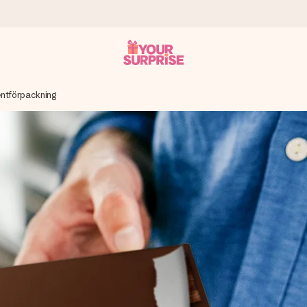
entförpackning
 att du kan ge den i precis rätt tid, när det betyder som mest.
itt foto eller ett meddelande som verkligen berör hennes hjärta. In