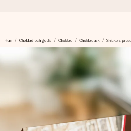
Beställ idag, skickas inom 1 arbetsdag
Hem
Choklad och godis
Choklad
Chokladask
Snickers pres
Vi skapar din gåva med omsorg och skickar den blixtsnabbt – så
4,6 (baserat på +15 000 recensioner)
Våra gåvor inspirerar. Kunder ger oss 4,6 på Google Reviews.
Gratis hälsning
Skapa något unikt med bara några få steg – med hennes namn, d
stunden.