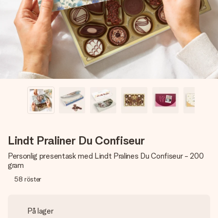
namn, ditt foto eller ett meddelande som verkligen berör
hennes hjärta. Inget krångel, bara med all kärlek för stunden.
Lindt Praliner Du Confiseur
Personlig presentask med Lindt Pralines Du Confiseur - 200
gram
58
röster
På lager