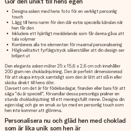
Gör den unikt till hens egen
Designa asken med hens foto för en verkligt personlig
touch
Lägg till hens namn för den där extra speciella känslan när
hen får den
Inkludera ett hjärtligt meddelande som får denna gåva att
tala volymer
Kombinera alla tre elementen för maximal personalisering
Högkvalitativt fyrfärgstryck säkerställer att din design ser
briljant ut
Den eleganta asken mäter 25 x 15,6 x 2,6 cm och innehåller
200 gram ren chokladnjutning. Den är perfekt dimensionerad
för att skapa intryck samtidigt som den är lätt att slå in eller
skicka direkt till hens dörr.
Oavsett om det är för födelsedagar, firanden eller bara för att
säga "du är speciell", förvandlar dessa personliga praliner en
stunds chokladnjutning till ett meningsfullt minne. Designa din
egen idag och ge en smak av lyx med en personlig touch som
hen inte kommer att glömma.
Personalisera nu och gläd hen med choklad
som är lika unik som hen är