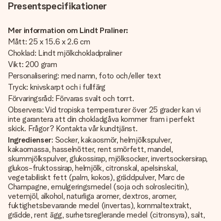
Presentspecifikationer
Mer information om Lindt Praliner:
Mått: 25 x 15.6 x 2.6 cm
Choklad: Lindt mjölkchokladpraliner
Vikt: 200 gram
Personalisering: med namn, foto och/eller text
Tryck: knivskarpt och i fullfärg
Förvaringsråd: Förvaras svalt och torrt.
Observera: Vid tropiska temperaturer över 25 grader kan vi
inte garantera att din chokladgåva kommer fram i perfekt
skick. Frågor? Kontakta vår kundtjänst.
Ingredienser
: Socker, kakaosmör, helmjölkspulver,
kakaomassa, hasselnötter, rent smörfett, mandel,
skummjölkspulver, glukossirap, mjölksocker, invertsockersirap,
glukos-fruktossirap, helmjölk, citronskal, apelsinskal,
vegetabiliskt fett (palm, kokos), gräddpulver, Marc de
Champagne, emulgeringsmedel (soja och solroslecitin),
vetemjöl, alkohol, naturliga aromer, dextros, aromer,
fuktighetsbevarande medel (invertas), kornmaltextrakt,
grädde, rent ägg, surhetsreglerande medel (citronsyra), salt,