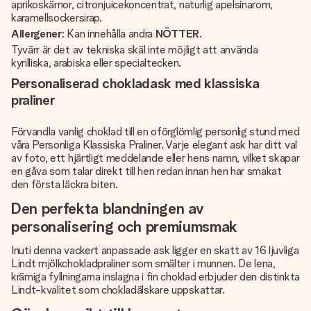
aprikoskärnor, citronjuicekoncentrat, naturlig apelsinarom,
karamellsockersirap.
Allergener
: Kan innehålla andra
NÖTTER
.
Tyvärr är det av tekniska skäl inte möjligt att använda
kyrilliska, arabiska eller specialtecken.
Personaliserad chokladask med klassiska
praliner
Förvandla vanlig choklad till en oförglömlig personlig stund med
våra Personliga Klassiska Praliner. Varje elegant ask har ditt val
av foto, ett hjärtligt meddelande eller hens namn, vilket skapar
en gåva som talar direkt till hen redan innan hen har smakat
den första läckra biten.
Den perfekta blandningen av
personalisering och premiumsmak
Inuti denna vackert anpassade ask ligger en skatt av 16 ljuvliga
Lindt mjölkchokladpraliner som smälter i munnen. De lena,
krämiga fyllningarna inslagna i fin choklad erbjuder den distinkta
Lindt-kvalitet som chokladälskare uppskattar.