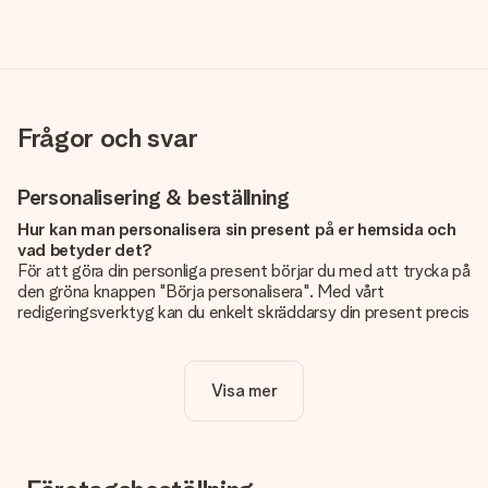
Frågor och svar
Personalisering & beställning
Hur kan man personalisera sin present på er hemsida och
vad betyder det?
För att göra din personliga present börjar du med att trycka på
den gröna knappen "Börja personalisera". Med vårt
redigeringsverktyg kan du enkelt skräddarsy din present precis
som du vill: lägg till en bild eller text, eller både och. Om du vill
kan du även välja en snygg design som gör din present alldeles
unik.
Visa mer
Kostar det något extra att personalisera sin present?
Personaliseringen ingår alltid i priserna på vår webbsida. Bra
och tydligt!