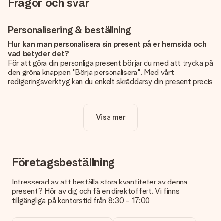
Frågor och svar
Personalisering & beställning
Hur kan man personalisera sin present på er hemsida och
vad betyder det?
För att göra din personliga present börjar du med att trycka på
den gröna knappen "Börja personalisera". Med vårt
redigeringsverktyg kan du enkelt skräddarsy din present precis
som du vill: lägg till en bild eller text, eller både och. Om du vill
kan du även välja en snygg design som gör din present alldeles
unik.
Visa mer
Kostar det något extra att personalisera sin present?
Personaliseringen ingår alltid i priserna på vår webbsida. Bra
och tydligt!
Företagsbeställning
Hur vet jag att min bild har tillräckligt hög kvalitet?
Vi vill vara säkra på att du är helt nöjd med din gåva. Därför är
Intresserad av att beställa stora kvantiteter av denna
det viktigt att använda foton av hög kvalitet. Om du är osäker
present? Hör av dig och få en direktoffert. Vi finns
på kvaliteten på din bild kan du kontakta vår kundtjänst och
tillgängliga på kontorstid från 8:30 - 17:00
bifoga ditt foto tillsammans med den gåva du är intresserad
av att beställa. De kan då kontrollera kvaliteten åt dig!