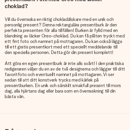
choklad?
Vill du överraska en riktig chokladälskare med en unik och
personlig present? Denna rektangulära presentburk är den
perfekta presenten för alla tillfällen! Burken är fylld med en
blandning av läcker Oreo-choklad. Du kan få plåten tryckt med
ett fint foto och namnet på mottagaren. Du kan också lägga
till ett gratis presentkort med ett speciellt meddelande till
den speciella personen. Detta gör din present komplett!
Att göra en egen presentburk är inte alls svårt! I den praktiska
redigeraren väljer du en av de två designerna och lägger till ditt
favoritfoto och eventuellt namnet på mottagaren. Vi ser
sedan till att ditt konstverk trycks med kärlek på
presentburken. En unik och särskilt smakfull present till mors
dag, alla hjärtans dag eller bara som en överraskning till din
bästa vän.