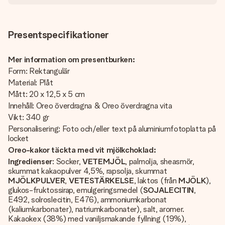
Presentspecifikationer
Mer information om presentburken:
Form: Rektangulär
Material: Plåt
Mått: 20 x 12,5 x 5 cm
Innehåll: Oreo överdragna & Oreo överdragna vita
Vikt: 340 gr
Personalisering: Foto och/eller text på aluminiumfotoplatta på
locket
Oreo-kakor täckta med vit mjölkchoklad:
Ingredienser
: Socker,
VETEMJÖL
, palmolja, sheasmör,
skummat kakaopulver 4,5%, rapsolja, skummat
MJÖLKPULVER
,
VETESTÄRKELSE
, laktos (från
MJÖLK
),
glukos-fruktossirap, emulgeringsmedel (
SOJALECITIN
,
E492, solroslecitin, E476), ammoniumkarbonat
(kaliumkarbonater), natriumkarbonater), salt, aromer.
Kakaokex (38%) med vaniljsmakande fyllning (19%),