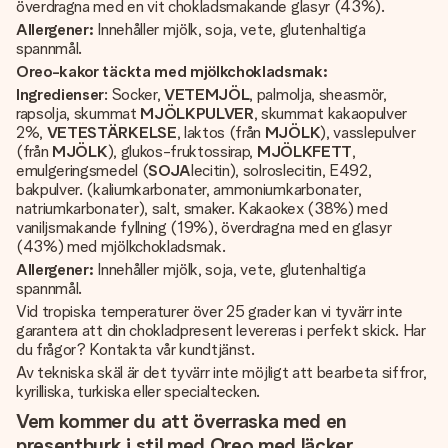
överdragna med en vit chokladsmakande glasyr (43%).
Allergener:
Innehåller mjölk, soja, vete, glutenhaltiga
spannmål.
Oreo-kakor täckta med mjölkchokladsmak:
Ingredienser
: Socker,
VETEMJÖL
, palmolja, sheasmör,
rapsolja, skummat
MJÖLKPULVER
, skummat kakaopulver
2%,
VETESTÄRKELSE
, laktos (från
MJÖLK
), vasslepulver
(från
MJÖLK
), glukos-fruktossirap,
MJÖLKFETT
,
emulgeringsmedel (
SOJA
lecitin), solroslecitin, E492,
bakpulver. (kaliumkarbonater, ammoniumkarbonater,
natriumkarbonater), salt, smaker. Kakaokex (38%) med
vaniljsmakande fyllning (19%), överdragna med en glasyr
(43%) med mjölkchokladsmak.
Allergener:
Innehåller mjölk, soja, vete, glutenhaltiga
spannmål.
Vid tropiska temperaturer över 25 grader kan vi tyvärr inte
garantera att din chokladpresent levereras i perfekt skick. Har
du frågor? Kontakta vår kundtjänst.
Av tekniska skäl är det tyvärr inte möjligt att bearbeta siffror,
kyrilliska, turkiska eller specialtecken.
Vem kommer du att överraska med en
presentburk i stil med Oreo med läcker