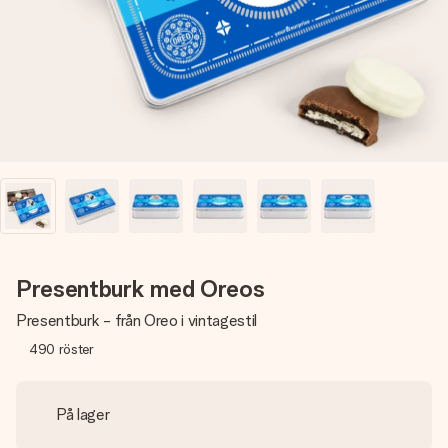
namn, ditt foto eller ett meddelande som verkligen berör
hennes hjärta. Inget krångel, bara med all kärlek för stunden.
Presentburk med Oreos
Presentburk - från Oreo i vintagestil
490
röster
På lager