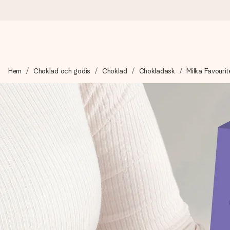
Beställ idag, skickas inom 1 arbetsdag
Hem
Choklad och godis
Choklad
Chokladask
Milka Favouri
Vi skapar din gåva med omsorg och skickar den blixtsnabbt – så
4,6 (baserat på +15 000 recensioner)
Våra gåvor inspirerar. Kunder ger oss 4,6 på Google Reviews.
Gratis hälsning
Skapa något unikt med bara några få steg – med hennes namn, d
stunden.