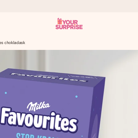
tes chokladask
 att du kan ge den i precis rätt tid, när det betyder som mest.
itt foto eller ett meddelande som verkligen berör hennes hjärta. In