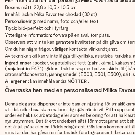
Mer information om den personliga Milka Favorites chokladd
Boxens mått: 22,8 x 10,5 x 10,5 cm
Innehåll: läckra Milka Favorites choklad (30 st)
Personalisering: med namn, foto och/eller text
Tryck: bild-perfekt och i fyrfärg
Ytterligare information: förvara på en sval, torr plats.
Observera att vi inte kan garantera kvaliteten på din gåva om tem
Om du har några frågor, vänligen kontakta vår kundtjänst.
Av tekniska skäl kan vi inte lägga till kyrilliska, asiatiska, turkiska,
Ingredienser
: socker, vegetabiliskt fett (palm, kärna), kakaosm
(
sojalecitin
E471), glukos-fruktossirap, ostpulver, skidmjöl (frå
citronsaftkoncentrat, jäsningsmedel (E503, E501, E500), salt, 
Allergener
: kan innehålla andra
NÖTTER
.
Överraska hen med en personaliserad Milka Favou
Denna eleganta dispenser är inte bara en njutning för smaklökarna ut
att dela eller bara skämma bort dig själv när du vill. Piffa upp ko
under en hektisk arbetsdag eller som en belöning för att ha klar
nya utrymmen. Det är ett underbart sätt för mottagarna att behandl
det är jul, påsk eller en födelsedagsfest. Gästerna kommer att älska
minst är den här gåvan en fantastisk företagspresent: Letar du ef