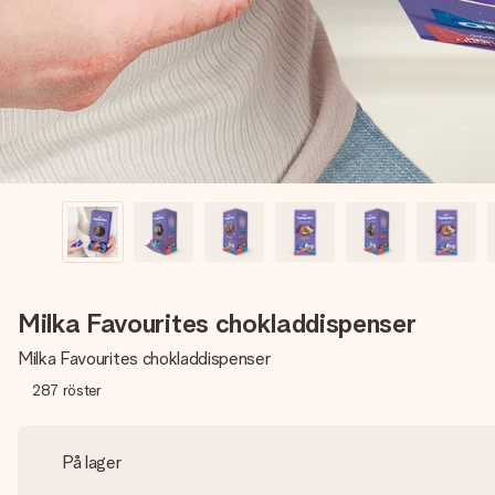
Milka Favourites chokladdispenser
Milka Favourites chokladdispenser
287
röster
På lager