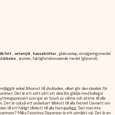
lkfett
,
vetemjöl
,
hasselnötter
, glukossirap, emulgeringsmedel
stärkelse
, aromer, fuktighetsbevarande medel (glycerol),
möjliggör enkel åtkomst till chokladen, vilket gör den idealisk för
srummet. Det är ett sött sätt att dela lite glädje med kollegor
lyttningspresent som ger en touch av värme och sötma till alla
. Det är också ett underbart tillskott till alla fester! Oavsett om
till ett härligt tillskott till alla festupplägg. Sist men inte
 partners? Milka Favorites Dispenser är ett utmärkt val. Det är en