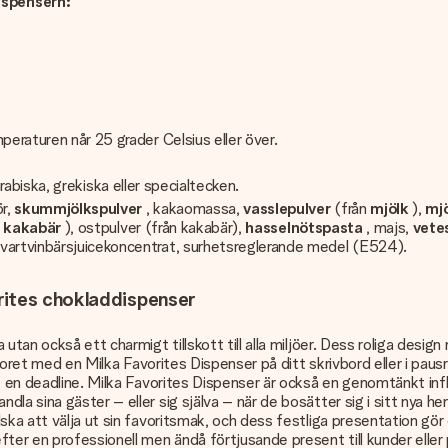
ispensern:
peraturen når 25 grader Celsius eller över.
 arabiska, grekiska eller specialtecken.
ör,
skummjölkspulver
, kakaomassa,
vasslepulver
(från
mjölk
),
mjö
n
kakabär
), ostpulver (från kakabär),
hasselnötspasta
, majs,
vete
svartvinbärsjuicekoncentrat, surhetsreglerande medel (E524).
rites chokladdispenser
an också ett charmigt tillskott till alla miljöer. Dess roliga design 
ntoret med en Milka Favorites Dispenser på ditt skrivbord eller i pau
at en deadline. Milka Favorites Dispenser är också en genomtänkt inf
a sina gäster – eller sig själva – när de bosätter sig i sitt nya hem
 att välja ut sin favoritsmak, och dess festliga presentation gör den 
ter en professionell men ändå förtjusande present till kunder eller