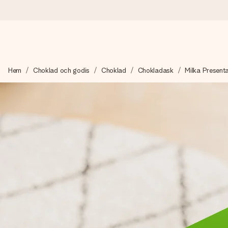
Beställ idag, skickas inom 1 arbetsdag
Hem
Choklad och godis
Choklad
Chokladask
Milka Present
Vi skapar din gåva med omsorg och skickar den blixtsnabbt – så
4,6 (baserat på +15 000 recensioner)
Våra gåvor inspirerar. Kunder ger oss 4,6 på Google Reviews.
Gratis hälsning
Skapa något unikt med bara några få steg – med hennes namn, d
stunden.