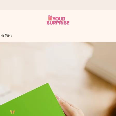
ask Påsk
 att du kan ge den i precis rätt tid, när det betyder som mest.
itt foto eller ett meddelande som verkligen berör hennes hjärta. In