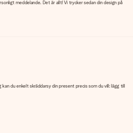
rsonligt meddelande. Det är allt! Vi trycker sedan din design på
an du enkelt skräddarsy din present precis som du vill: lägg till
teten på din bild kan du kontakta vår kundtjänst och bifoga ditt