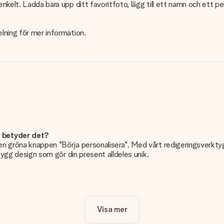
enkelt. Ladda bara upp ditt favoritfoto, lägg till ett namn och ett pe
elning för mer information.
d betyder det?
n gröna knappen "Börja personalisera". Med vårt redigeringsverktyg k
snygg design som gör din present alldeles unik.
dligt!
Visa mer
et viktigt att använda foton av hög kvalitet. Om du är osäker på kvali
e kan då kontrollera kvaliteten åt dig!