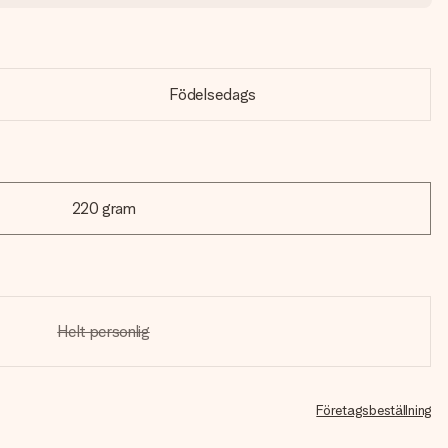
Födelsedags
220 gram
Helt personlig
Företagsbeställning