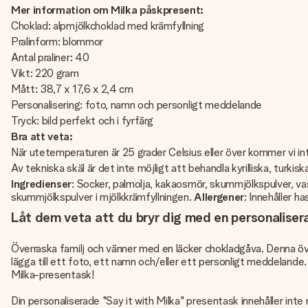
Mer information om Milka påskpresent:
Choklad: alpmjölkchoklad med krämfyllning
Pralinform: blommor
Antal praliner: 40
Vikt: 220 gram
Mått: 38,7 x 17,6 x 2,4 cm
Personalisering: foto, namn och personligt meddelande
Tryck: bild perfekt och i fyrfärg
Bra att veta:
När utetemperaturen är 25 grader Celsius eller över kommer vi in
Av tekniska skäl är det inte möjligt att behandla kyrilliska, turkiska
Ingredienser
: Socker, palmolja, kakaosmör, skummjölkspulver
skummjölkspulver i mjölkkrämfyllningen.
Allergener
: Innehåller h
Låt dem veta att du bryr dig med en personaliser
Överraska familj och vänner med en läcker chokladgåva. Denna över
lägga till ett foto, ett namn och/eller ett personligt meddeland
Milka-presentask!
Din personaliserade "Say it with Milka" presentask innehåller in