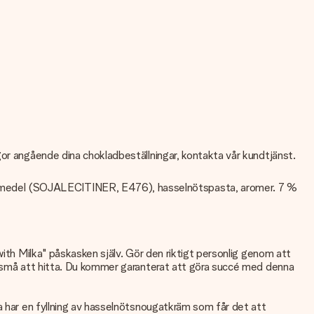
gor angående dina chokladbeställningar, kontakta vår kundtjänst.
gsmedel (SOJALECITINER, E476), hasselnötspasta, aromer. 7 %
with Milka" påskasken själv. Gör den riktigt personlig genom att
de små att hitta. Du kommer garanterat att göra succé med denna
a har en fyllning av hasselnötsnougatkräm som får det att