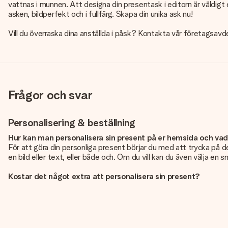
vattnas i munnen. Att designa din presentask i editorn är väldigt 
asken, bildperfekt och i fullfärg. Skapa din unika ask nu!
Vill du överraska dina anställda i påsk? Kontakta vår företagsavd
Frågor och svar
Personalisering & beställning
Hur kan man personalisera sin present på er hemsida och va
För att göra din personliga present börjar du med att trycka på de
en bild eller text, eller både och. Om du vill kan du även välja en 
Kostar det något extra att personalisera sin present?
Personaliseringen ingår alltid i priserna på vår webbsida. Bra och ty
Hur vet jag att min bild har tillräckligt hög kvalitet?
Vi vill vara säkra på att du är helt nöjd med din gåva. Därför är d
foto tillsammans med den gåva du är intresserad av att beställa. D