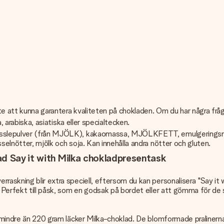
te att kunna garantera kvaliteten på chokladen. Om du har några frå
, arabiska, asiatiska eller specialtecken.
, vasslepulver (från MJÖLK), kakaomassa, MJÖLKFETT, emulgerin
asselnötter, mjölk och soja. Kan innehålla andra nötter och gluten.
ad Say it with Milka chokladpresentask
raskning blir extra speciell, eftersom du kan personalisera "Say it 
e. Perfekt till påsk, som en godsak på bordet eller att gömma för 
te mindre än 220 gram läcker Milka-choklad. De blomformade pralinern